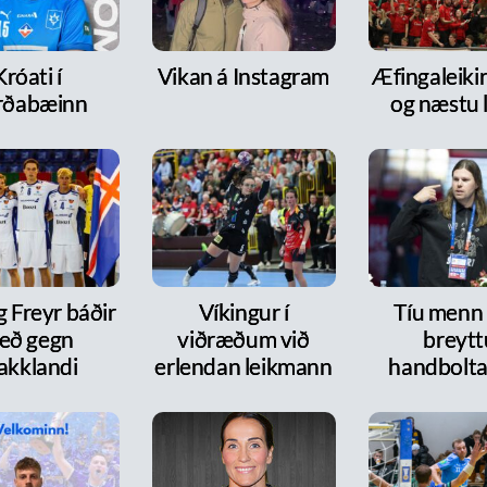
Króati í
Vikan á Instagram
Æfingaleikir:
rðabæinn
og næstu l
g Freyr báðir
Víkingur í
Tíu menn
eð gegn
viðræðum við
breytt
akklandi
erlendan leikmann
handbolt