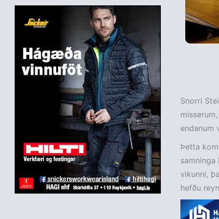
Snorri Ste
misserum, 
endanum v
Þetta kom 
samninga h
vikunni, þ
hefðu reyn