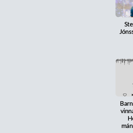
Ste
Jónss
Barn
vinn
H
mán