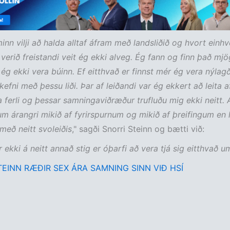
minn vilji að halda alltaf áfram með landsliðið og hvort einh
i verið freistandi veit ég ekki alveg. Ég fann og finn það mjö
 ég ekki vera búinn. Ef eitthvað er finnst mér ég vera nýlagð
kefni með þessu liði. Þar af leiðandi var ég ekkert að leita a
a ferli og þessar samningaviðræður trufluðu mig ekki neitt. 
um árangri mikið af fyrirspurnum og mikið af þreifingum en 
með neitt svoleiðis
," sagði Snorri Steinn og bætti við:
r ekki á neitt annað stig er óþarfi að vera tjá sig eitthvað u
TEINN RÆÐIR SEX ÁRA SAMNING SINN VIÐ HSÍ