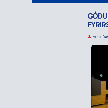
GÓÐUM
FYRI
Arnar Dað