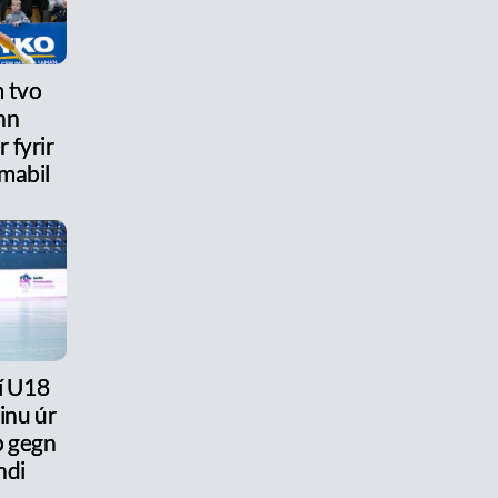
 tvo
nn
 fyrir
mabil
 í U18
ðinu úr
ap gegn
ndi