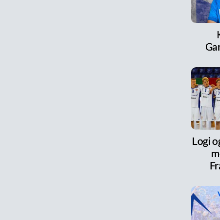
Ga
Logi o
m
Fr