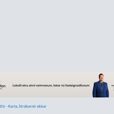
ttir - Karla
,
Strákarnir okkar