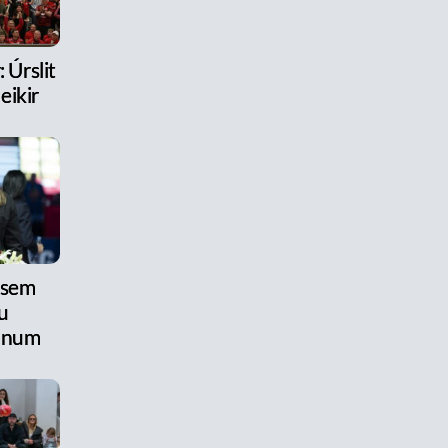
 Úrslit
eikir
 sem
u
anum