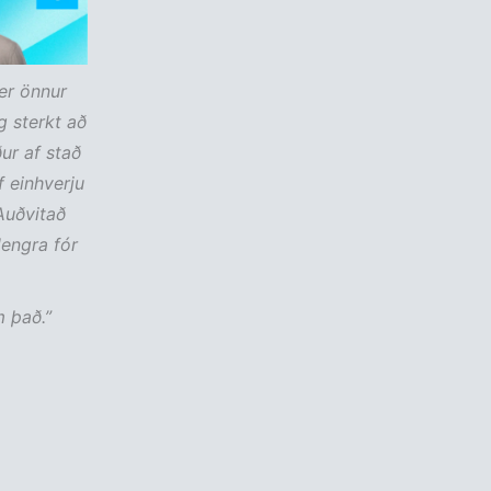
ver önnur
g sterkt að
ur af stað
f einhverju
Auðvitað
lengra fór
m það.”