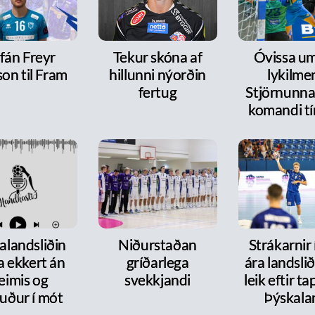
fán Freyr
Tekur skóna af
Óvissa um
on til Fram
hillunni nýorðin
lykilme
fertug
Stjörnunnar
komandi tí
alandsliðin
Niðurstaðan
Strákarnir
a ekkert án
gríðarlega
ára landsli
eimis og
svekkjandi
leik eftir t
uður í mót
Þýskala