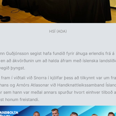
HSÍ (ADA)
inn Guðjónsson segist hafa fundið fyrir áhuga erlendis frá á 
en að ákvörðunin um að halda áfram með íslenska landsliðið
egið þyngst.
fram í viðtali við Snorra í kjölfar þess að tilkynnt var um f
ans og Arnórs Atlasonar við Handknattleikssamband Ísland
ar sem hann var meðal annars spurður hvort einhver tilboð 
st honum freistandi.