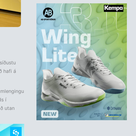
síðustu
 hafi á
ramlengingu
s í
að utan