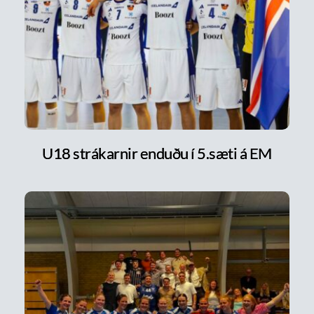
U18 strákarnir enduðu í 5.sæti á EM