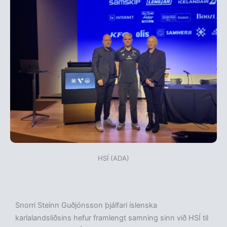
HSÍ (ADA)
Snorri Steinn Guðjónsson þjálfari íslenska
karlalandsliðsins hefur framlengt samning sinn við HSÍ til