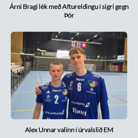
Árni Bragi lék með Aftureldingu í sigri gegn
Þór
Alex Unnar valinn í úrvalslið EM