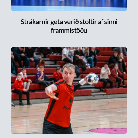
Strákarnir geta verið stoltir af sinni
frammistöðu