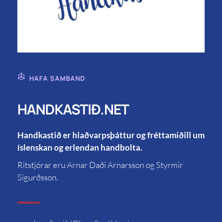
HAFA SAMBAND
HANDKASTIÐ.NET
Handkastið er hlaðvarpsþáttur og fréttamiðill um
íslenskan og erlendan handbolta.
Ritstjórar eru Arnar Daði Arnarsson og Styrmir
Sigurðsson.