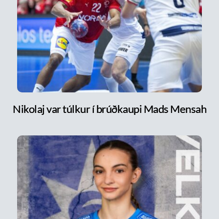
Nikolaj var túlkur í brúðkaupi Mads Mensah