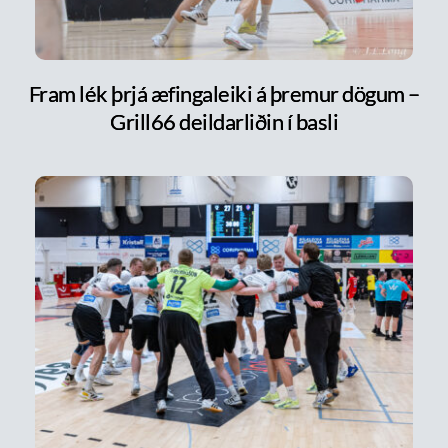
Fram lék þrjá æfingaleiki á þremur dögum –
Grill66 deildarliðin í basli