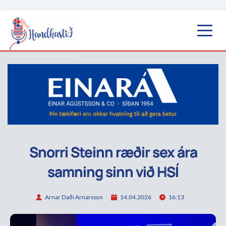
Snorri Steinn ræðir sex ára
samning sinn við HSÍ
Arnar Daði Arnarsson
14.04.2026
16:13