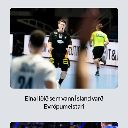
Eina liðið sem vann Ísland varð
Evrópumeistari