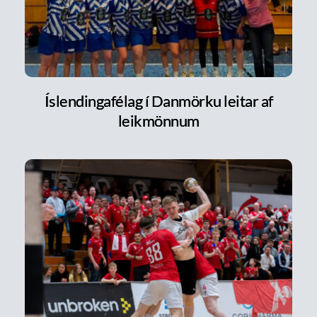
Íslendingafélag í Danmörku leitar af
leikmönnum