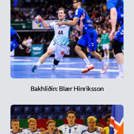
Bakhliðin: Blær Hinriksson