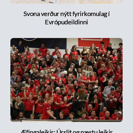
Svona verður nýtt fyrirkomulag í
Evrópudeildinni
Æfingaleikir: Úrslit og næstu leikir