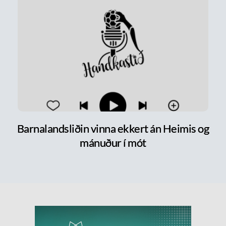
Barnalandsliðin vinna ekkert án Heimis og
mánuður í mót