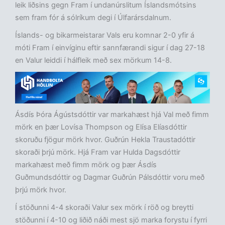
leik liðsins gegn Fram í undanúrslitum Íslandsmótsins
sem fram fór á sólríkum degi í Úlfarársdalnum.
Íslands- og bikarmeistarar Vals eru komnar 2-0 yfir á
móti Fram í einvíginu eftir sannfærandi sigur í dag 27-18
en Valur leiddi í hálfleik með sex mörkum 14-8.
Ásdís Þóra Ágústsdóttir var markahæst hjá Val með fimm
mörk en þær Lovísa Thompson og Elísa Elíasdóttir
skoruðu fjögur mörk hvor. Guðrún Hekla Traustadóttir
skoraði þrjú mörk. Hjá Fram var Hulda Dagsdóttir
markahæst með fimm mörk og þær Ásdís
Guðmundsdóttir og Dagmar Guðrún Pálsdóttir voru með
þrjú mörk hvor.
Í stöðunni 4-4 skoraði Valur sex mörk í röð og breytti
stöðunni í 4-10 og liðið náði mest sjö marka forystu í fyrri