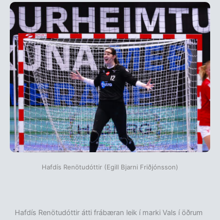
Hafdís Renötudóttir (Egill Bjarni Friðjónsson)
Hafdís Renötudóttir átti frábæran leik í marki Vals í öðrum