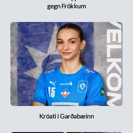
gegn Frökkum
Króati í Garðabæinn