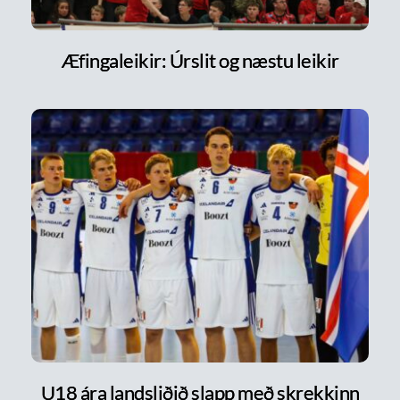
Æfingaleikir: Úrslit og næstu leikir
U18 ára landsliðið slapp með skrekkinn