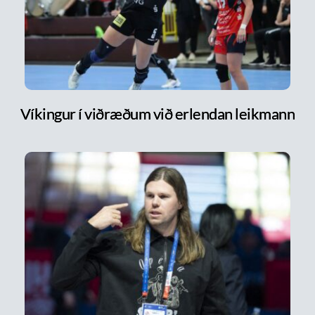
Víkingur í viðræðum við erlendan leikmann