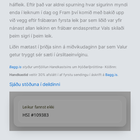
hálfleik. Eftir það var aldrei spurning hvar sigurinn myndi
enda í leiknum í dag og Fram því komið með bakið upp
við vegg eftir frábæran fyrsta leik þar sem liðið var yfir
nánast allan leikinn en frábær endasprettur Vals skilaði
þeim sigri í þeim leik.
Liðin mætast í þriðja sinn á miðvikudaginn þar sem Valur
getur tryggt sér sæti í úrslitaeinvíginu.
Bagg.is
styður umfjöllun Handkastsin
s um Þjóðaríþróttina- Kóðinn:
Handkastid
veitir 30% afslátt í af fyrstu sendingu í áskrift á
Bagg.is
.
Sjáðu stöðuna í deildinni
Leikur fannst ekki
HSI #109383