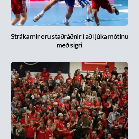
Strákarnir eru staðráðnir í að ljúka mótinu
með sigri