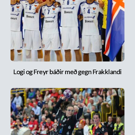
Logi og Freyr báðir með gegn Frakklandi