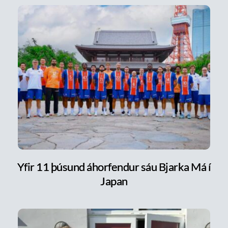
Yfir 11 þúsund áhorfendur sáu Bjarka Má í
Japan