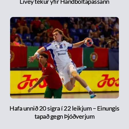
Livey tekur yfir Handboltapassann
Hafa unnið 20 sigra í 22 leikjum – Einungis
tapað gegn Þjóðverjum