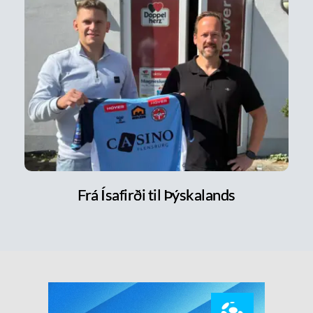
Frá Ísafirði til Þýskalands