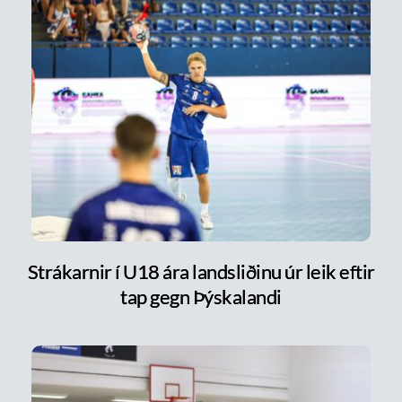
Strákarnir í U18 ára landsliðinu úr leik eftir
tap gegn Þýskalandi