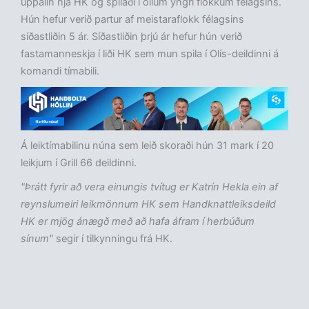
uppalin hjá HK og spilaði í öllum yngri flokkum félagsins.
Hún hefur verið partur af meistaraflokk félagsins
síðastliðin 5 ár. Síðastliðin þrjú ár hefur hún verið
fastamanneskja í liði HK sem mun spila í Olís-deildinni á
komandi tímabili.
Á leiktímabilinu núna sem leið skoraði hún 31 mark í 20
leikjum í Grill 66 deildinni.
"Þrátt fyrir að vera einungis tvítug er Katrín Hekla ein af
reynslumeiri leikmönnum HK sem Handknattleiksdeild
HK er mjög ánægð með að hafa áfram í herbúðum
sínum"
segir í tilkynningu frá HK.