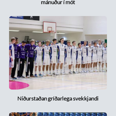
mánuður í mót
Niðurstaðan gríðarlega svekkjandi