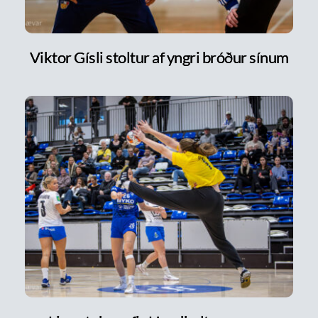
Viktor Gísli stoltur af yngri bróður sínum