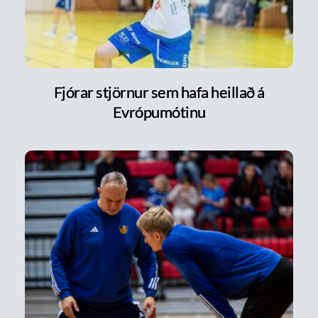
Fjórar stjörnur sem hafa heillað á
Evrópumótinu