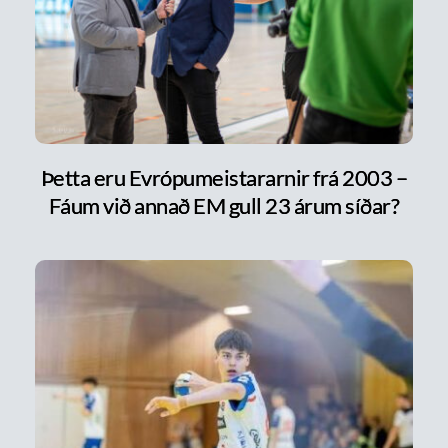
Þetta eru Evrópumeistararnir frá 2003 –
Fáum við annað EM gull 23 árum síðar?