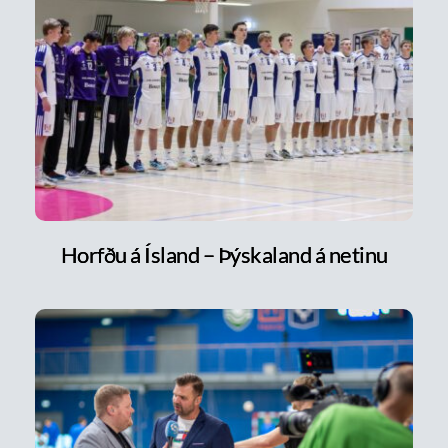
Horfðu á Ísland – Þýskaland á netinu