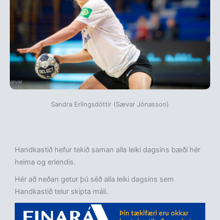
Sandra Erlingsdóttir (Sævar Jónasson)
Handkastið hefur tekið saman alla leiki dagsins bæði hér
heima og erlendis.
Hér að neðan getur þú séð alla leiki dagsins sem
Handkastið telur skipta máli.