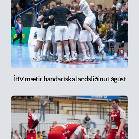
ÍBV mætir bandaríska landsliðinu í ágúst