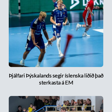
Þjálfari Þýskalands segir íslenska liðið það
sterkasta á EM