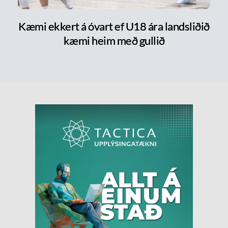
Kæmi ekkert á óvart ef U18 ára landsliðið
kæmi heim með gullið