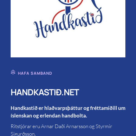
HAFA SAMBAND
HANDKASTIÐ.NET
Handkastið er hlaðvarpsþáttur og fréttamiðill um
íslenskan og erlendan handbolta.
Ritstjórar eru Arnar Daði Arnarsson og Styrmir
Sigurðsson.