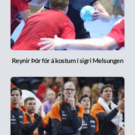
Reynir Þór fór á kostum í sigri Melsungen