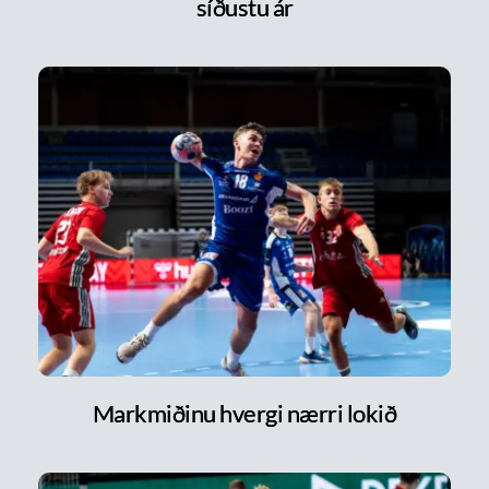
síðustu ár
Markmiðinu hvergi nærri lokið