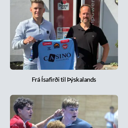
Frá Ísafirði til Þýskalands