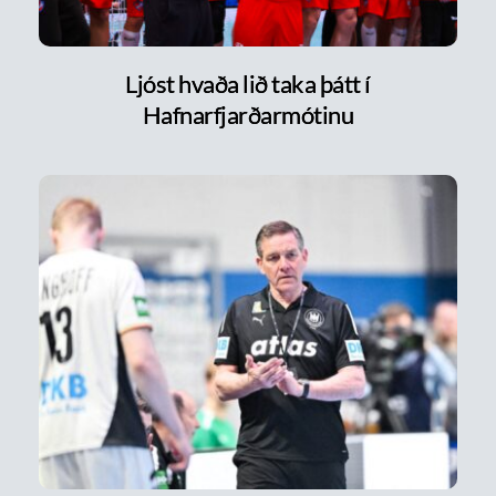
Ljóst hvaða lið taka þátt í
Hafnarfjarðarmótinu