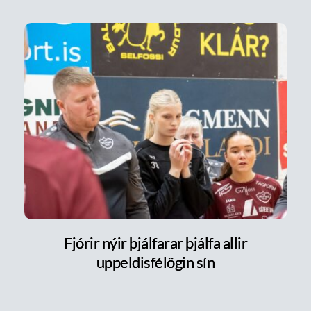
Fjórir nýir þjálfarar þjálfa allir
uppeldisfélögin sín