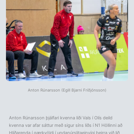
Anton Rúnarsson (Egill Bjarni Friðjónsson)
Anton Rúnarsson þjálfari kvenna liði Vals í Olís deild
kvenna var afar sáttur með sigur síns liðs í N1 Höllinni að
Hlíðarenda í gærkvöldi í undanúrslitaeinvígi þeirra við lið