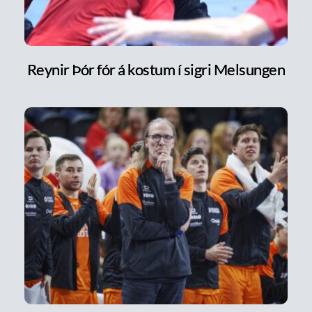
Reynir Þór fór á kostum í sigri Melsungen