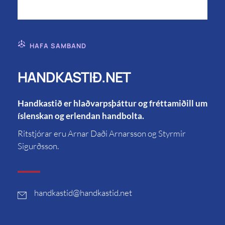
HAFA SAMBAND
HANDKASTIÐ.NET
Handkastið er hlaðvarpsþáttur og fréttamiðill um
íslenskan og erlendan handbolta.
Ritstjórar eru Arnar Daði Arnarsson og Styrmir
Sigurðsson.
handkastid
@handkastid.net