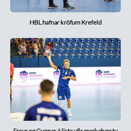
HBL hafnar kröfum Krefeld
Freyr og Gunnar á lista yfir markahæstu