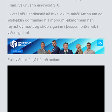
Fram. Valur vann eingvígið 3-0.
Í viðtali við Handkastið að leiks lokum talaði Anton um að
liðsheildin og framlag hjá mörgum leikmönnum hafi
reynst dýrmætt og skóp sigurinn í þessum þriðja leik í
viðureigninni.
Fullt viðtal má sjá hér að neðan: