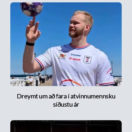
Dreymt um að fara í atvinnumennsku
síðustu ár