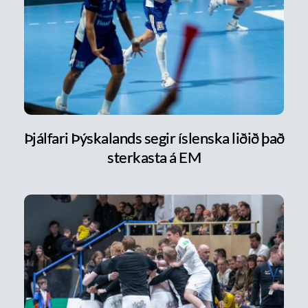
Þjálfari Þýskalands segir íslenska liðið það
sterkasta á EM