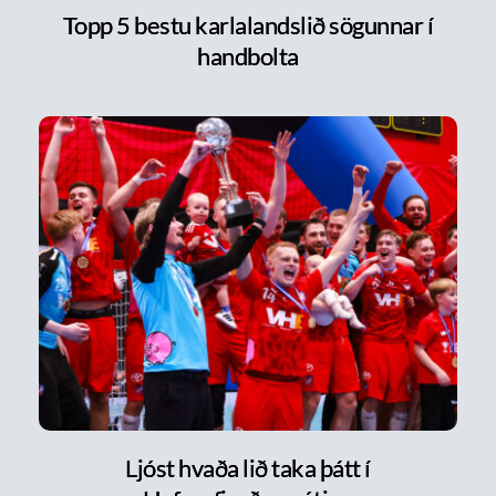
Topp 5 bestu karlalandslið sögunnar í
handbolta
Ljóst hvaða lið taka þátt í