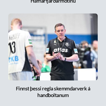
Hafnarfjarðarmótinu
Finnst þessi regla skemmdarverk á
handboltanum