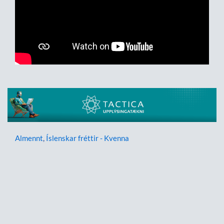
Almennt
,
Íslenskar fréttir - Kvenna