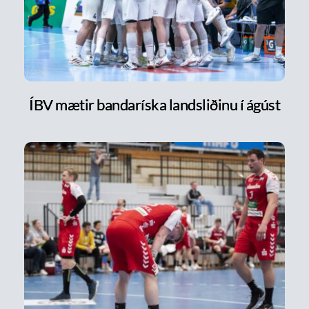
ÍBV mætir bandaríska landsliðinu í ágúst