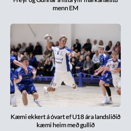
menn EM
Kæmi ekkert á óvart ef U18 ára landsliðið
kæmi heim með gullið