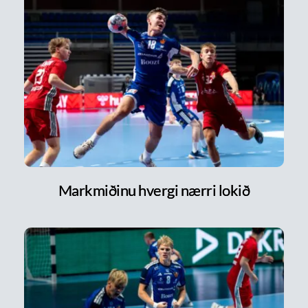
Markmiðinu hvergi nærri lokið