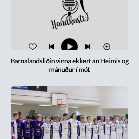
Barnalandsliðin vinna ekkert án Heimis og
mánuður í mót