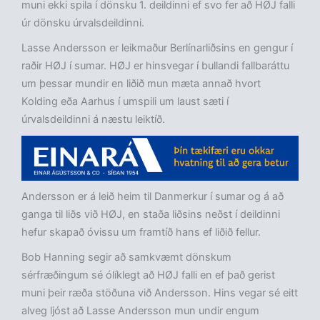
muni ekki spila í dönsku 1. deildinni ef svo fer að HØJ falli
úr dönsku úrvalsdeildinni.
Lasse Andersson er leikmaður Berlínarliðsins en gengur í
raðir HØJ í sumar. HØJ er hinsvegar í bullandi fallbaráttu
um þessar mundir en liðið mun mæta annað hvort
Kolding eða Aarhus í umspili um laust sæti í
úrvalsdeildinni á næstu leiktíð.
Andersson er á leið heim til Danmerkur í sumar og á að
ganga til liðs við HØJ, en staða liðsins neðst í deildinni
hefur skapað óvissu um framtíð hans ef liðið fellur.
Bob Hanning segir að samkvæmt dönskum
sérfræðingum sé ólíklegt að HØJ falli en ef það gerist
muni þeir ræða stöðuna við Andersson. Hins vegar sé eitt
alveg ljóst
að Lasse Andersson mun undir engum