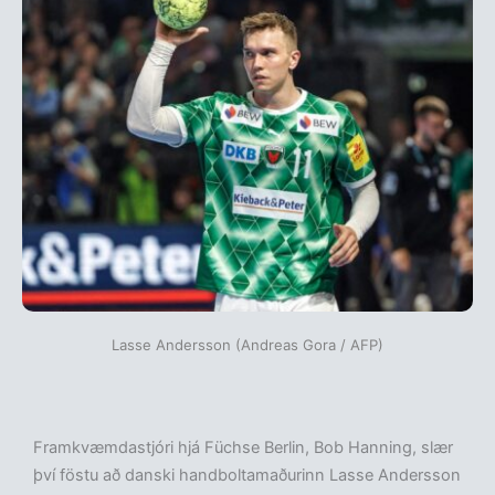
Lasse Andersson (Andreas Gora / AFP)
Framkvæmdastjóri hjá Füchse Berlin, Bob Hanning, slær
því föstu að danski handboltamaðurinn Lasse Andersson