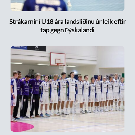
Strákarnir í U18 ára landsliðinu úr leik eftir
tap gegn Þýskalandi