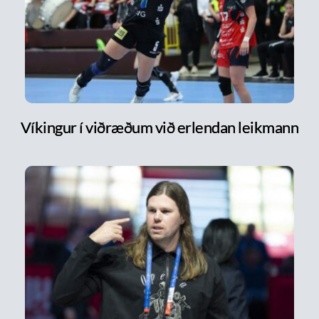
Víkingur í viðræðum við erlendan leikmann