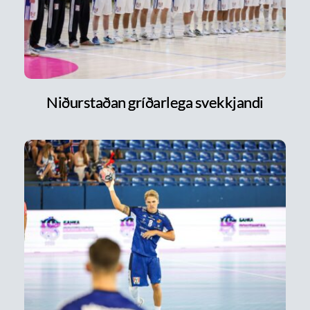
Niðurstaðan gríðarlega svekkjandi