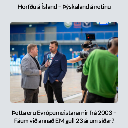
Horfðu á Ísland – Þýskaland á netinu
Þetta eru Evrópumeistararnir frá 2003 –
Fáum við annað EM gull 23 árum síðar?