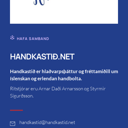
HAFA SAMBAND
HANDKASTIÐ.NET
Handkastið er hlaðvarpsþáttur og fréttamiðill um
íslenskan og erlendan handbolta.
Ritstjórar eru Arnar Daði Arnarsson og Styrmir
Sigurðsson.
handkastid
@handkastid.net