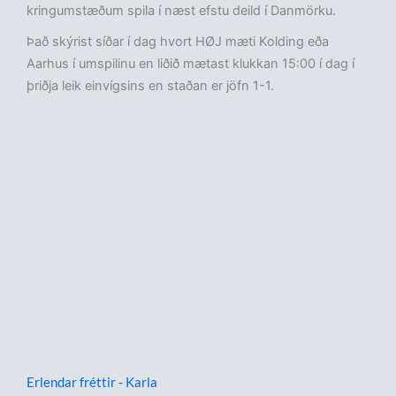
kringumstæðum spila í næst efstu deild í Danmörku.
Það skýrist síðar í dag hvort HØJ mæti Kolding eða
Aarhus í umspilinu en liðið mætast klukkan 15:00 í dag í
þriðja leik einvígsins en staðan er jöfn 1-1.
Erlendar fréttir - Karla