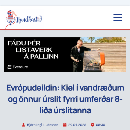
Evrópudeildin: Kiel í vandræðum
og önnur úrslit fyrri umferðar 8-
liða úrslitanna
Björn Ingi L. Jónsson
29.04.2026
08:30