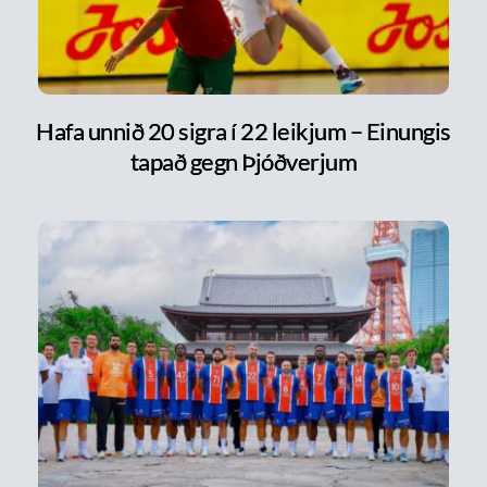
Hafa unnið 20 sigra í 22 leikjum – Einungis
tapað gegn Þjóðverjum