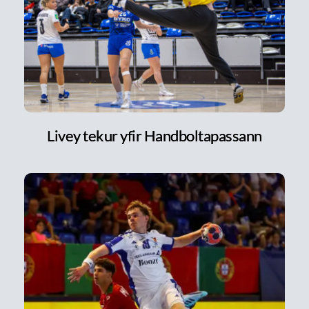
Livey tekur yfir Handboltapassann