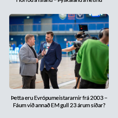
Þetta eru Evrópumeistararnir frá 2003 –
Fáum við annað EM gull 23 árum síðar?