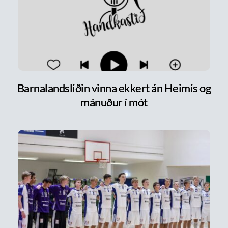
Barnalandsliðin vinna ekkert án Heimis og
mánuður í mót