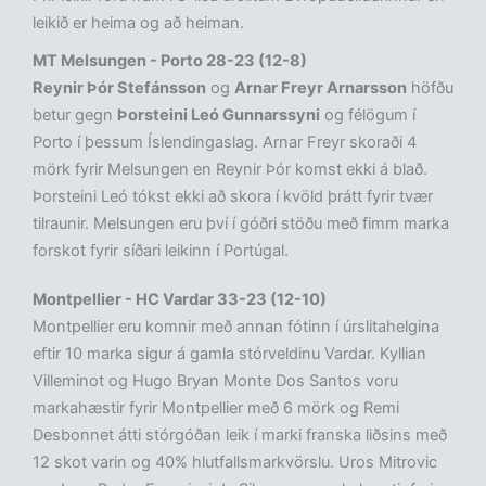
leikið er heima og að heiman.
MT Melsungen - Porto 28-23 (12-8)
Reynir Þór Stefánsson
og
Arnar Freyr Arnarsson
höfðu
betur gegn
Þorsteini Leó Gunnarssyni
og félögum í
Porto í þessum Íslendingaslag. Arnar Freyr skoraði 4
mörk fyrir Melsungen en Reynir Þór komst ekki á blað.
Þorsteini Leó tókst ekki að skora í kvöld þrátt fyrir tvær
tilraunir. Melsungen eru því í góðri stöðu með fimm marka
forskot fyrir síðari leikinn í Portúgal.
Montpellier - HC Vardar 33-23 (12-10)
Montpellier eru komnir með annan fótinn í úrslitahelgina
eftir 10 marka sigur á gamla stórveldinu Vardar. Kyllian
Villeminot og Hugo Bryan Monte Dos Santos voru
markahæstir fyrir Montpellier með 6 mörk og Remi
Desbonnet átti stórgóðan leik í marki franska liðsins með
12 skot varin og 40% hlutfallsmarkvörslu. Uros Mitrovic