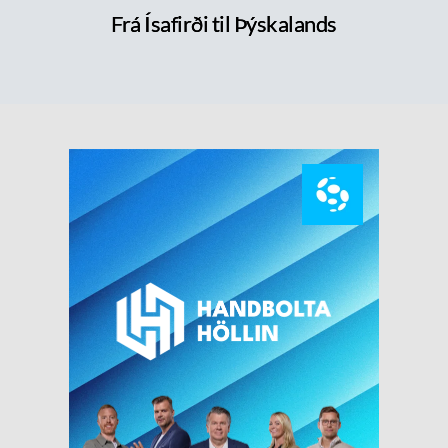
Frá Ísafirði til Þýskalands