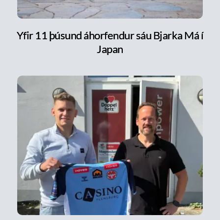
Yfir 11 þúsund áhorfendur sáu Bjarka Má í
Japan