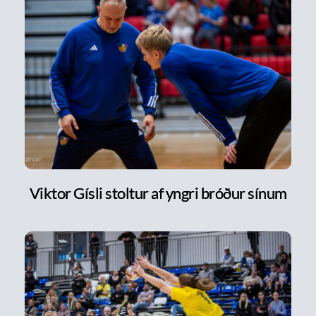
Viktor Gísli stoltur af yngri bróður sínum