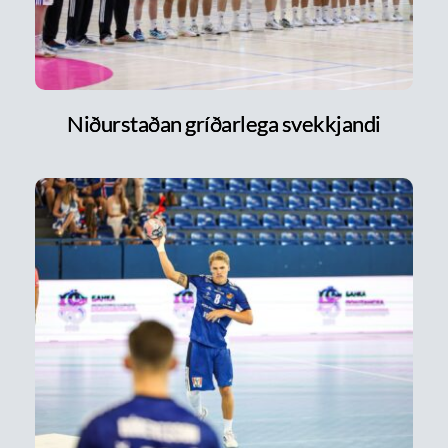
Niðurstaðan gríðarlega svekkjandi