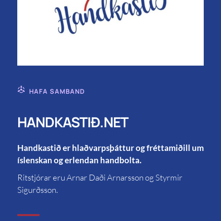
HAFA SAMBAND
HANDKASTIÐ.NET
Handkastið er hlaðvarpsþáttur og fréttamiðill um
íslenskan og erlendan handbolta.
Ritstjórar eru Arnar Daði Arnarsson og Styrmir
Sigurðsson.