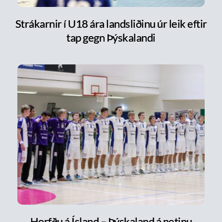
Strákarnir í U18 ára landsliðinu úr leik eftir
tap gegn Þýskalandi
Horfðu á Ísland – Þýskaland á netinu