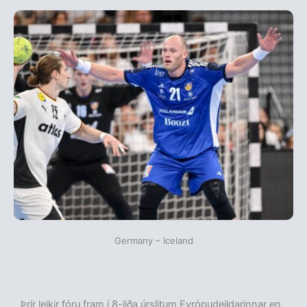
Germany – Iceland
Þrír leikir fóru fram í 8-liða úrslitum Evrópudeildarinnar en