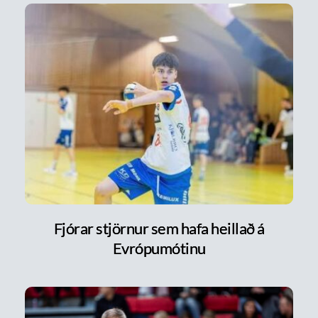
Fjórar stjörnur sem hafa heillað á
Evrópumótinu