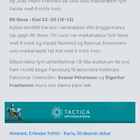
og Joao Pedro Francisci da Silva voru markahæstir fyrir
Vardar með 6 mörk hvor.
RK Nexe - Kiel 33-30 (16-13)
Þýska stórliðið Kiel eru í vandræðum eftir þriggja marka
tap gegn RK Nexe. Tin Lucin var markahæstur fyrir Nexe
með 9 mörk og Harald Reinkind og Rasmus Ankermann
voru markahæstir hjá Kiel með 5 mörk hvor.
Síðasti leikur fyrri umferðarinnar í 8-liða úrslitunum fer svo
fram í kvöld þegar Flensburg fá lærisveina Heiðmars
Felixsonar í heimsókn.
Svavar Pétursson
og
Sigurður
Þrastarson
munu svo dæma þann leik.
Almennt
,
Erlendar fréttir - Karla
,
Strákarnir okkar