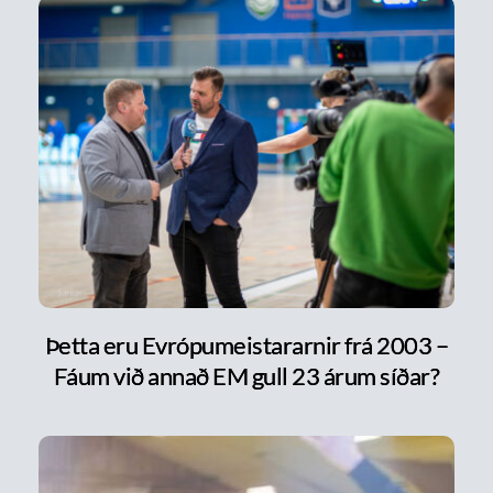
Þetta eru Evrópumeistararnir frá 2003 –
Fáum við annað EM gull 23 árum síðar?