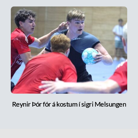
Reynir Þór fór á kostum í sigri Melsungen