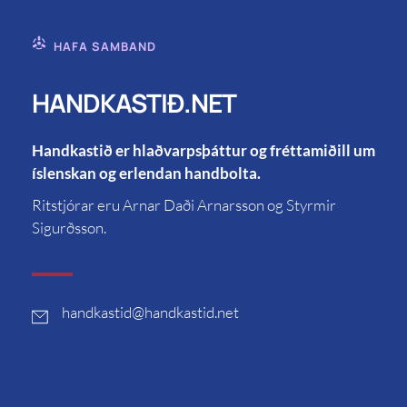
HAFA SAMBAND
HANDKASTIÐ.NET
Handkastið er hlaðvarpsþáttur og fréttamiðill um
íslenskan og erlendan handbolta.
Ritstjórar eru Arnar Daði Arnarsson og Styrmir
Sigurðsson.
handkastid
@handkastid.net