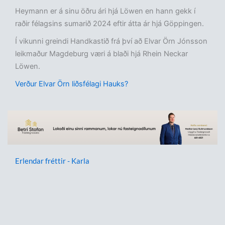
Heymann er á sinu öðru ári hjá Löwen en hann gekk í
raðir félagsins sumarið 2024 eftir átta ár hjá Göppingen.
Í vikunni greindi Handkastið frá því að Elvar Örn Jónsson
leikmaður Magdeburg væri á blaði hjá Rhein Neckar
Löwen.
Verður Elvar Örn liðsfélagi Hauks?
Erlendar fréttir - Karla