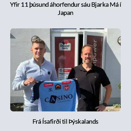
Yfir 11 þúsund áhorfendur sáu Bjarka Má í
Japan
Frá Ísafirði til Þýskalands