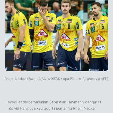
Rhein-Neckar Löwen (JAN WOITAS / dpa Picture-Alliance via AFP)
Þýski landsliðsmaðurinn Sebastian Heymann gengur til
liðs við Hannover-Burgdorf í sumar frá Rhein Neckar