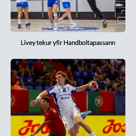
Livey tekur yfir Handboltapassann