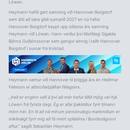
Löwen.
Heymann hafði gert samning við Hannover-Burgdorf
sem átti að taka gildi sumarið 2027 en nú hefur
Hannover-Burgdorf keypt upp síðasta árs samning
Heymann við Löwen. Hann verður því liðsfélagi Sigalda
Björns Guðjónssonar sem gengur einnig í raðir Hannover
Burgdorf í sumar frá Kolstad.
Heymann semur við Hannover til þriggja ára en Heiðmar
Felixson er aðstoðarþjálfari félagsins.
,,Það er enginn vafi á því að mér hefur liðið mjög vel hjá
Löwen frá fyrsta degi. Ég er afar þakklátur fyrir tímann
minn hér. En til að ná mínum persónulegu markmiðum er
mikilvægt fyrir mig að fá meiri spilatíma í Bundesligunni
aftur,"
sagði Sebastian Heymann.