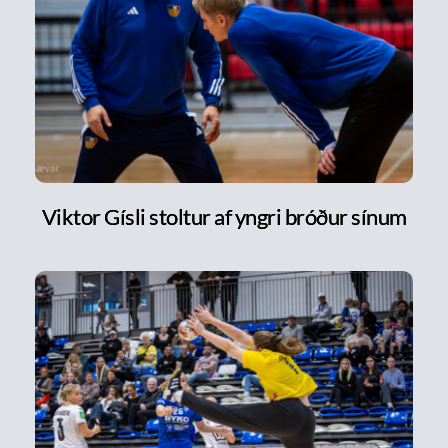
Viktor Gísli stoltur af yngri bróður sínum