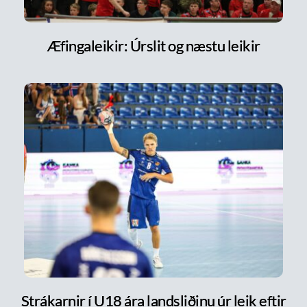
Æfingaleikir: Úrslit og næstu leikir
Strákarnir í U18 ára landsliðinu úr leik eftir