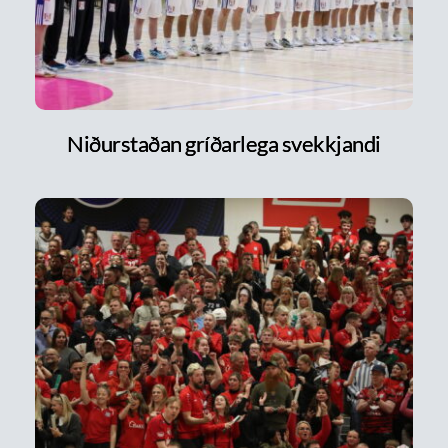
Niðurstaðan gríðarlega svekkjandi