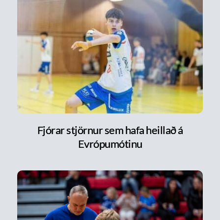
Fjórar stjörnur sem hafa heillað á
Evrópumótinu