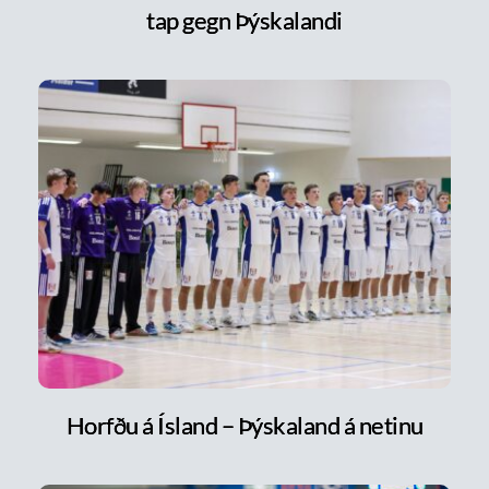
tap gegn Þýskalandi
Horfðu á Ísland – Þýskaland á netinu