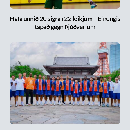
Hafa unnið 20 sigra í 22 leikjum – Einungis
tapað gegn Þjóðverjum