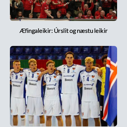
Æfingaleikir: Úrslit og næstu leikir