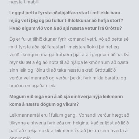
næsta tímabili.
Leggst þetta fyrsta aðalþjálfara starf í mfl ekki bara
mjög vel í þig og þú fullur tilhlökkunar að hefja störf?
Hvað eigum við von á að sjá næsta vetur frá Gróttu?
Ég er fullur tilhlökkunar fyrir komandi vetri. Þó að þetta sé
mitt fyrsta aðalþjálfarastarf í meistaraflokki þá hef ég
verið í kringum marga frábæra þjálfara í gegnum tíðina. Þá
reynslu ætla ég að nota til að hjálpa leikmönnum að bæta
sinn leik og liðinu til að taka næstu skref. Gróttuliðið
verður vel mannað og verður þekkt fyrir mikla baráttu og
hraðan en agaðan leik.
Megum við eiga von á að sjá einhverja nýja leikmenn
koma á næstu dögum og vikum?
Leikmannamál eru í fullum gangi. Vonandi verður hægt að
tilkynna einhverja fyrir eða um helgina. Það er ljóst að liðið
þarf að sækja nokkra leikmenn í stað þeirra sem hverfa á
önnur mið.