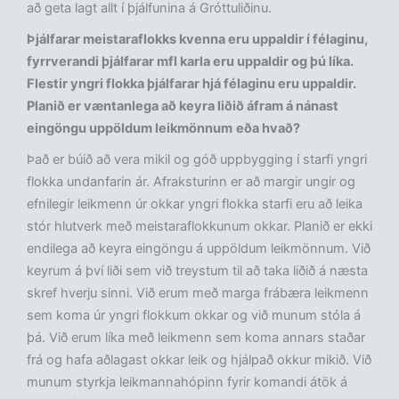
að geta lagt allt í þjálfunina á Gróttuliðinu.
Þjálfarar meistaraflokks kvenna eru uppaldir í félaginu,
fyrrverandi þjálfarar mfl karla eru uppaldir og þú líka.
Flestir yngri flokka þjálfarar hjá félaginu eru uppaldir.
Planið er væntanlega að keyra liðið áfram á nánast
eingöngu uppöldum leikmönnum
eða hvað?
Það er búið að vera mikil og góð uppbygging í starfi yngri
flokka undanfarin ár. Afraksturinn er að margir ungir og
efnilegir leikmenn úr okkar yngri flokka starfi eru að leika
stór hlutverk með meistaraflokkunum okkar. Planið er ekki
endilega að keyra eingöngu á uppöldum leikmönnum. Við
keyrum á því liði sem við treystum til að taka liðið á næsta
skref hverju sinni. Við erum með marga frábæra leikmenn
sem koma úr yngri flokkum okkar og við munum stóla á
þá. Við erum líka með leikmenn sem koma annars staðar
frá og hafa aðlagast okkar leik og hjálpað okkur mikið. Við
munum styrkja leikmannahópinn fyrir komandi átök á