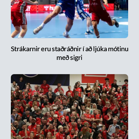
Strákarnir eru staðráðnir í að ljúka mótinu
með sigri