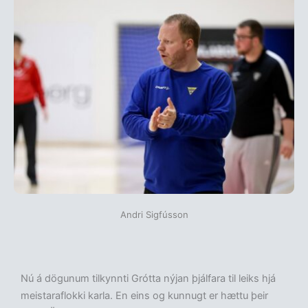
Andri Sigfússon
Nú á dögunum tilkynnti Grótta nýjan þjálfara til leiks hjá
meistaraflokki karla. En eins og kunnugt er hættu þeir