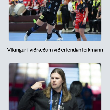
Víkingur í viðræðum við erlendan leikmann