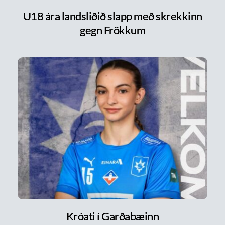
U18 ára landsliðið slapp með skrekkinn
gegn Frökkum
Króati í Garðabæinn