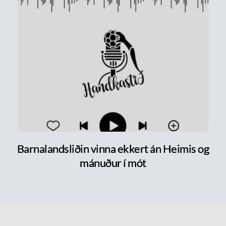
Barnalandsliðin vinna ekkert án Heimis og
mánuður í mót