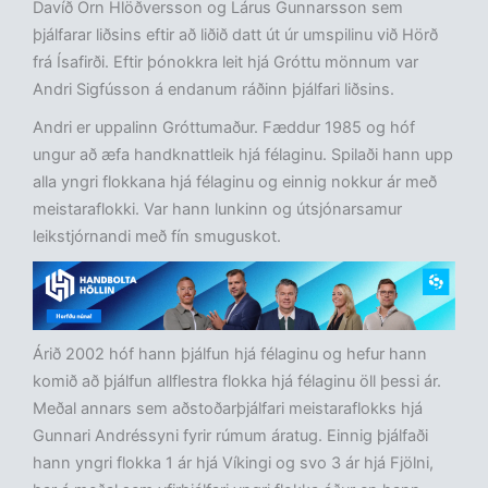
Davíð Örn Hlöðversson og Lárus Gunnarsson sem
þjálfarar liðsins eftir að liðið datt út úr umspilinu við Hörð
frá Ísafirði. Eftir þónokkra leit hjá Gróttu mönnum var
Andri Sigfússon á endanum ráðinn þjálfari liðsins.
Andri er uppalinn Gróttumaður. Fæddur 1985 og hóf
ungur að æfa handknattleik hjá félaginu. Spilaði hann upp
alla yngri flokkana hjá félaginu og einnig nokkur ár með
meistaraflokki. Var hann lunkinn og útsjónarsamur
leikstjórnandi með fín smuguskot.
Árið 2002 hóf hann þjálfun hjá félaginu og hefur hann
komið að þjálfun allflestra flokka hjá félaginu öll þessi ár.
Meðal annars sem aðstoðarþjálfari meistaraflokks hjá
Gunnari Andréssyni fyrir rúmum áratug. Einnig þjálfaði
hann yngri flokka 1 ár hjá Víkingi og svo 3 ár hjá Fjölni,