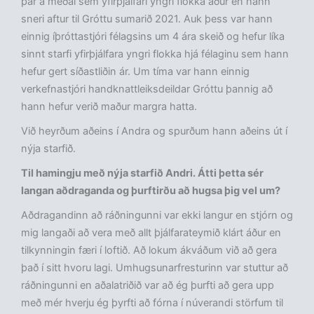
þar á meðal sem yfirþjálfari yngri flokka áður en hann
sneri aftur til Gróttu sumarið 2021. Auk þess var hann
einnig íþróttastjóri félagsins um 4 ára skeið og hefur líka
sinnt starfi yfirþjálfara yngri flokka hjá félaginu sem hann
hefur gert síðastliðin ár. Um tíma var hann einnig
verkefnastjóri handknattleiksdeildar Gróttu þannig að
hann hefur verið maður margra hatta.
Við heyrðum aðeins í Andra og spurðum hann aðeins út í
nýja starfið.
Til hamingju með nýja starfið Andri. Átti þetta sér
langan aðdraganda og þurftirðu að hugsa þig vel um?
Aðdragandinn að ráðningunni var ekki langur en stjórn og
mig langaði að vera með allt þjálfarateymið klárt áður en
tilkynningin færi í loftið. Að lokum ákváðum við að gera
það í sitt hvoru lagi. Umhugsunarfresturinn var stuttur að
ráðningunni en aðalatriðið var að ég þurfti að gera upp
með mér hverju ég þyrfti að fórna í núverandi störfum til