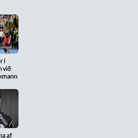
 í
 við
ikmann
na af