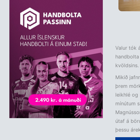
Valur tók á
handbolta á
kvöldsins.
Mikið jafn
þrem mörk
leikhlé og
mínútum sí
Magnússon 
útaf á bör
þessu árek