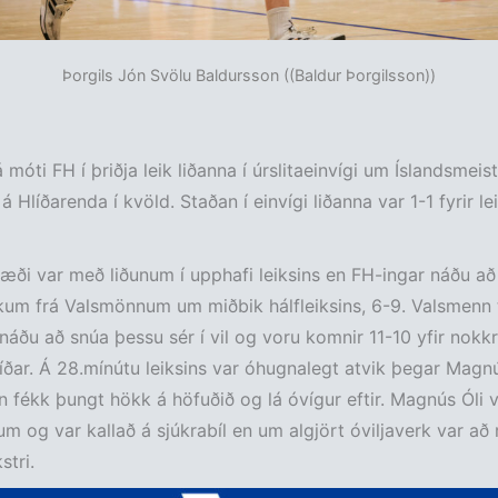
Þorgils Jón Svölu Baldursson ((Baldur Þorgilsson))
 móti FH í þriðja leik liðanna í úrslitaeinvígi um Íslandsmeista
 Hlíðarenda í kvöld. Staðan í einvígi liðanna var 1-1 fyrir le
ræði var með liðunum í upphafi leiksins en FH-ingar náðu að 
um frá Valsmönnum um miðbik hálfleiksins, 6-9. Valsmenn
 náðu að snúa þessu sér í vil og voru komnir 11-10 yfir nokk
ðar. Á 28.mínútu leiksins var óhugnalegt atvik þegar Magnú
fékk þungt hökk á höfuðið og lá óvígur eftir. Magnús Óli v
um og var kallað á sjúkrabíl en um algjört óviljaverk var að 
stri.