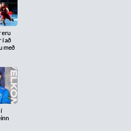
r eru
 í að
nu með
í
inn