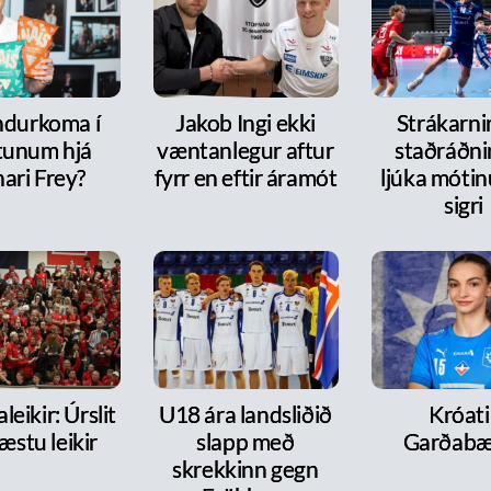
ndurkoma í
Jakob Ingi ekki
Strákarni
tunum hjá
væntanlegur aftur
staðráðnir
ari Frey?
fyrr en eftir áramót
ljúka móti
sigri
leikir: Úrslit
U18 ára landsliðið
Króati 
æstu leikir
slapp með
Garðabæ
skrekkinn gegn