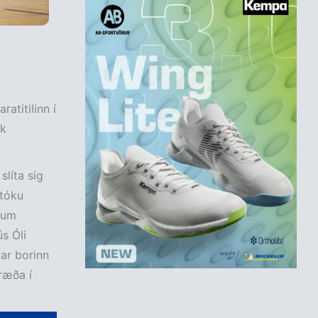
ratitilinn í
ik
slíta sig
 tóku
rum
s Óli
ar borinn
ræða í