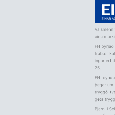
Valsmenn v
einu marki
FH byrjaði
frábær kaf
ingar erfi
25.
FH reyndu 
þegar um 
tryggði tv
geta trygg
Bjarni I S