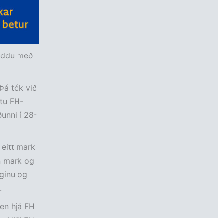
eiddu með
 Þá tók við
ttu FH-
ðunni í 28-
 eitt mark
n mark og
íginu og
.
 en hjá FH