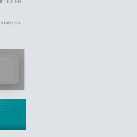
 í liði FH
t í af fyrstu