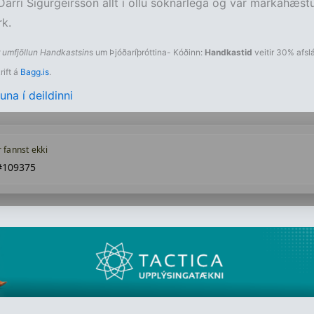
arri Sigurgeirsson allt í öllu sóknarlega og var markahæstur
k.
 umfjöllun Handkastsin
s um Þjóðaríþróttina- Kóðinn:
Handkastid
veitir 30% afslát
rift á
Bagg.is
.
una í deildinni
r fannst ekki
#109375