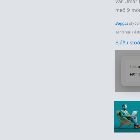
var Ómar D
með 9 mör
Bagg.is
styður
sendingu í ásk
Sjáðu stöð
Leiku
HSI 