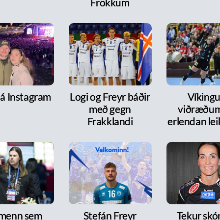
Frökkum
 á Instagram
Logi og Freyr báðir
Víkingur
með gegn
viðræðum
Frakklandi
erlendan le
 menn sem
Stefán Freyr
Tekur skó