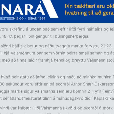
oru skrefinu á undan það sem eftir lifði fyrri hálfleiks og l
, 18-17, þegar liðin gengur til búningsherbergja.
 síðari hálfleik betur og náðu tveggja marka forystu, 21-23.
li hjá Valsmönnum þar sem vörnin þeirra small saman og á
tt með að finna leiðir framhjá henni og breyttu Valsmenn stö
hvað þeir gátu að jafna leikinn og náðu að minnka muninn í
30 sekúndur voru eftir en þá skoraði Arnór Snær Óskarsso
eggja marka sigur Valsmanna sem eru komnir 2-1 yfir í einv
t sér Íslandsmeistaratitilinn á mánudagskvöldið í Kaplakrika
elvindi var frábær í liði Valsmanna í kvöld og skoraði 6 mörk