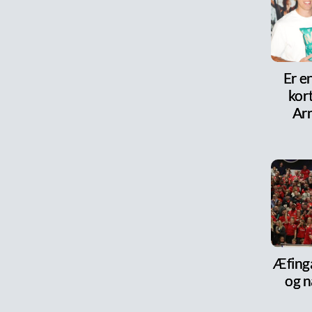
Er e
kor
Arn
Æfinga
og n