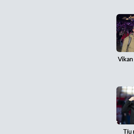
Vikan
Tíu