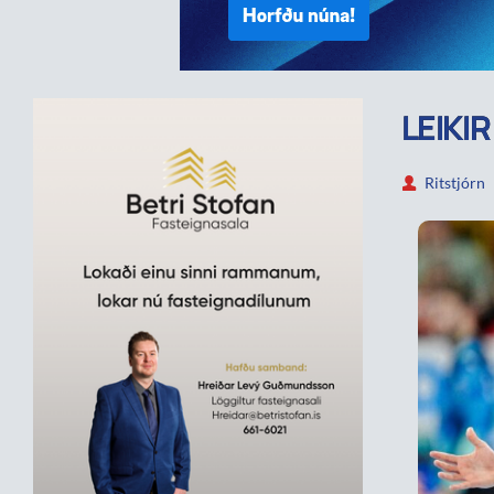
LEIKI
Ritstjórn