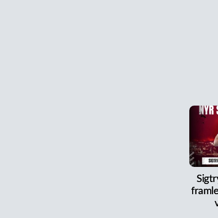
Sigt
framle