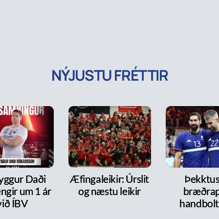
NÝJUSTU FRÉTTIR
ryggur Daði
Æfingaleikir: Úrslit
Þekktu
ngir um 1 ár
og næstu leikir
bræðra
við ÍBV
handbol