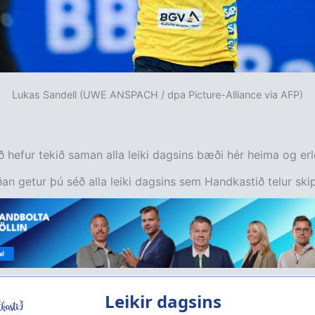
Lukas Sandell (UWE ANSPACH / dpa Picture-Alliance via AFP)
 hefur tekið saman alla leiki dagsins bæði hér heima og erl
an getur þú séð alla leiki dagsins sem Handkastið telur skip