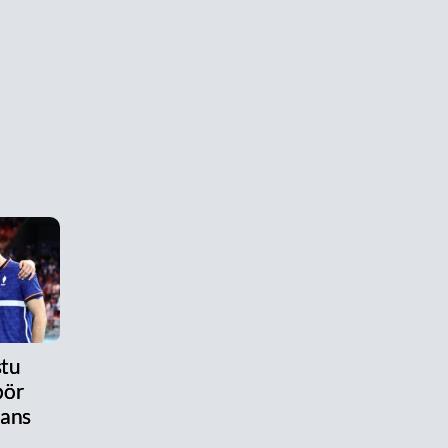
stu
pör
tans