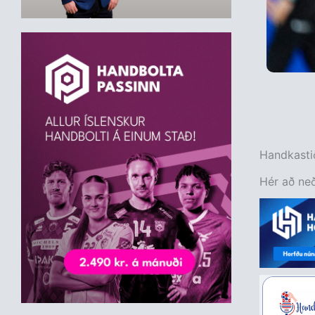
Handkastið
Hér að neð