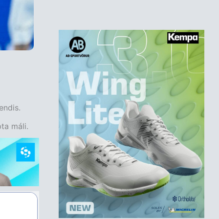
endis.
ta máli.