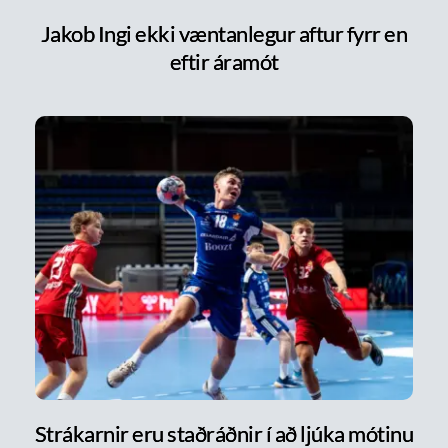
Jakob Ingi ekki væntanlegur aftur fyrr en
eftir áramót
Strákarnir eru staðráðnir í að ljúka mótinu