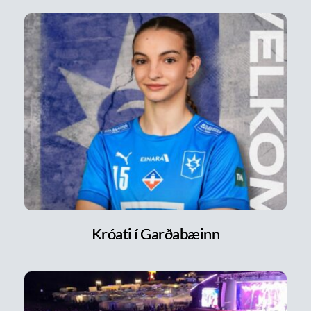
Króati í Garðabæinn