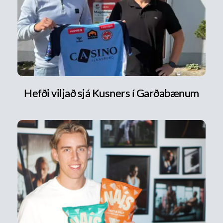
Hefði viljað sjá Kusners í Garðabænum