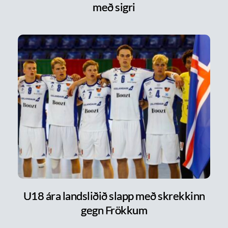
með sigri
U18 ára landsliðið slapp með skrekkinn
gegn Frökkum