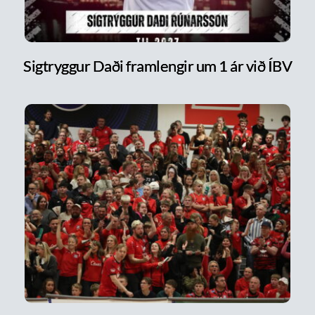
Sigtryggur Daði framlengir um 1 ár við ÍBV