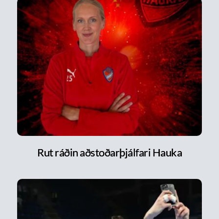
Rut ráðin aðstoðarþjálfari Hauka