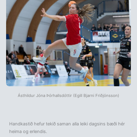
Ásthildur Jóna Þórhallsdóttir (Egill Bjarni Friðjónsson)
Handkastið hefur tekið saman alla leiki dagsins bæði hér
heima og erlendis.