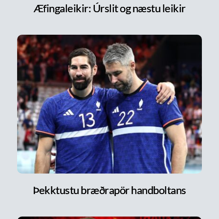
Æfingaleikir: Úrslit og næstu leikir
Þekktustu bræðrapör handboltans