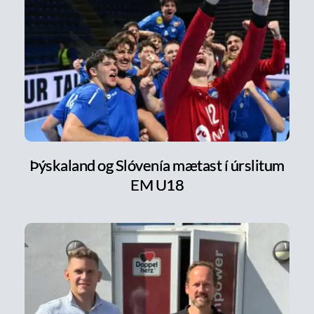
Þýskaland og Slóvenía mætast í úrslitum
EM U18