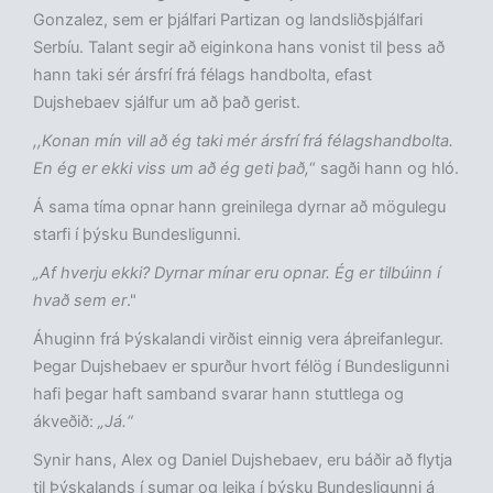
Gonzalez, sem er þjálfari Partizan og landsliðsþjálfari
Serbíu. Talant segir að eiginkona hans vonist til þess að
hann taki sér ársfrí frá félags handbolta, efast
Dujshebaev sjálfur um að það gerist.
,,Konan mín vill að ég taki mér ársfrí frá félagshandbolta.
En ég er ekki viss um að ég geti það,
“ sagði hann og hló.
Á sama tíma opnar hann greinilega dyrnar að mögulegu
starfi í þýsku Bundesligunni.
„Af hverju ekki? Dyrnar mínar eru opnar. Ég er tilbúinn í
hvað sem er
."
Áhuginn frá Þýskalandi virðist einnig vera áþreifanlegur.
Þegar Dujshebaev er spurður hvort félög í Bundesligunni
hafi þegar haft samband svarar hann stuttlega og
ákveðið:
„Já.“
Synir hans, Alex og Daniel Dujshebaev, eru báðir að flytja
til Þýskalands í sumar og leika í þýsku Bundesligunni á