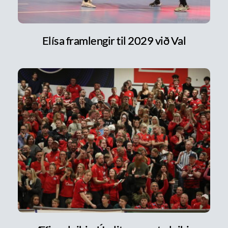
Elísa framlengir til 2029 við Val