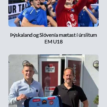
Þýskaland og Slóvenía mætast í úrslitum
EM U18