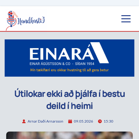
Útilokar ekki að þjálfa í bestu
deild í heimi
Arnar Daði Arnarsson
09.05.2026
15:30