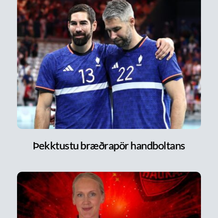
Þekktustu bræðrapör handboltans