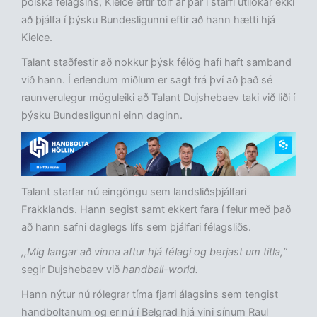
pólska félagsins, Kielce eftir tólf ár þar í starfi útilokar ekki
að þjálfa í þýsku Bundesligunni eftir að hann hætti hjá
Kielce.
Talant staðfestir að nokkur þýsk félög hafi haft samband
við hann. Í erlendum miðlum er sagt frá því að það sé
raunverulegur möguleiki að Talant Dujshebaev taki við liði í
þýsku Bundesligunni einn daginn.
Talant starfar nú eingöngu sem landsliðsþjálfari
Frakklands. Hann segist samt ekkert fara í felur með það
að hann safni daglegs lífs sem þjálfari félagsliðs.
,,Mig langar að vinna aftur hjá félagi og berjast um titla,“
segir Dujshebaev við
handball-world.
Hann nýtur nú rólegrar tíma fjarri álagsins sem tengist
handboltanum og er nú í Belgrad hjá vini sínum Raul