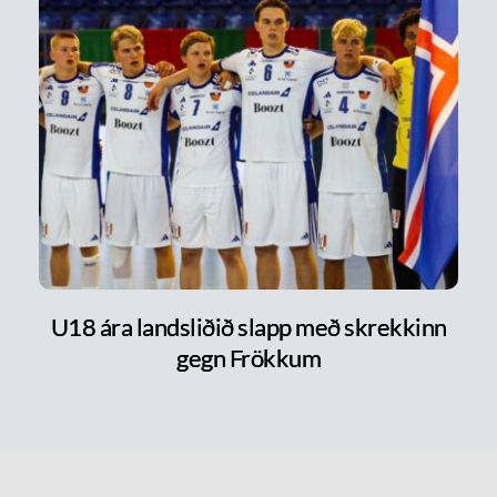
U18 ára landsliðið slapp með skrekkinn
gegn Frökkum