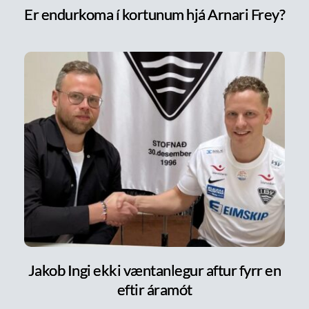
Er endurkoma í kortunum hjá Arnari Frey?
Jakob Ingi ekki væntanlegur aftur fyrr en
eftir áramót