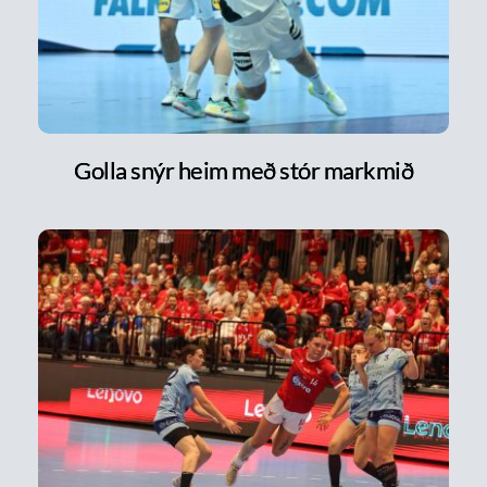
Golla snýr heim með stór markmið