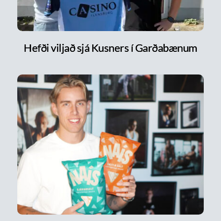
Hefði viljað sjá Kusners í Garðabænum