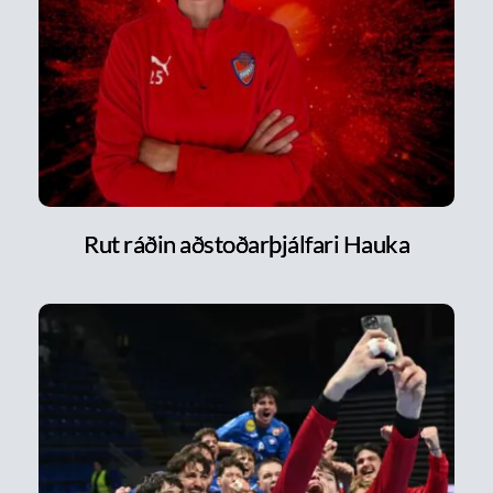
Rut ráðin aðstoðarþjálfari Hauka