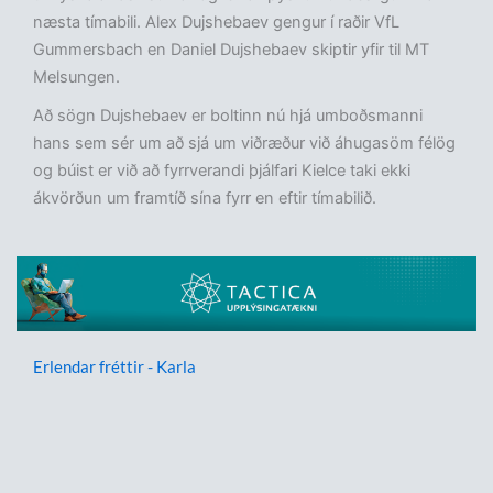
næsta tímabili. Alex Dujshebaev gengur í raðir VfL
Gummersbach en Daniel Dujshebaev skiptir yfir til MT
Melsungen.
Að sögn Dujshebaev er boltinn nú hjá umboðsmanni
hans sem sér um að sjá um viðræður við áhugasöm félög
og búist er við að fyrrverandi þjálfari Kielce taki ekki
ákvörðun um framtíð sína fyrr en eftir tímabilið.
Erlendar fréttir - Karla