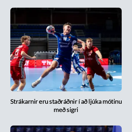
Strákarnir eru staðráðnir í að ljúka mótinu
með sigri