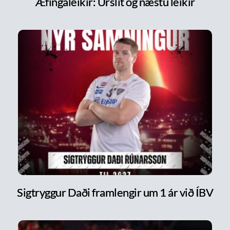
Æfingaleikir: Úrslit og næstu leikir
Sigtryggur Daði framlengir um 1 ár við ÍBV