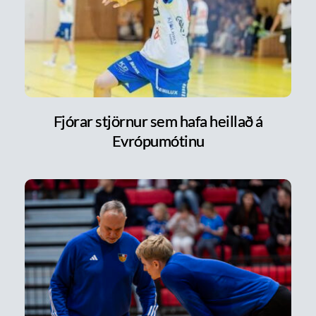
Fjórar stjörnur sem hafa heillað á
Evrópumótinu