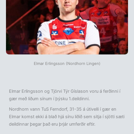
Elmar Erlingsson (Nordhorn Lingen)
Elmar Erlingsson og Tjörvi Týr Gíslason voru á ferðinni í
gær með liðum sínum í þýsku 1.deildinni.
Nordhorn vann TuS Ferndorf, 31-35 á útivelli í gær en
Elmar komst ekki á blað hjá sínu liðið sem sitja í sjötti sæti
deildinnar þegar það eru þrjár umferðir eftir.