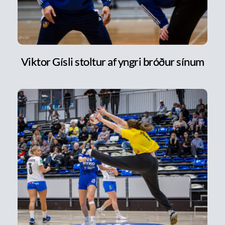
Viktor Gísli stoltur af yngri bróður sínum