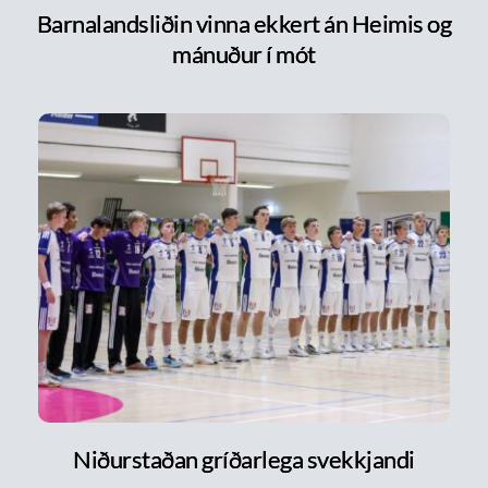
Barnalandsliðin vinna ekkert án Heimis og
mánuður í mót
Niðurstaðan gríðarlega svekkjandi