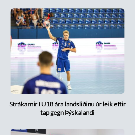
Strákarnir í U18 ára landsliðinu úr leik eftir
tap gegn Þýskalandi