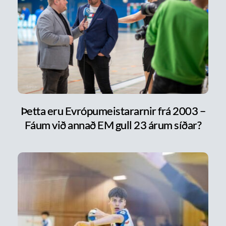
Þetta eru Evrópumeistararnir frá 2003 –
Fáum við annað EM gull 23 árum síðar?