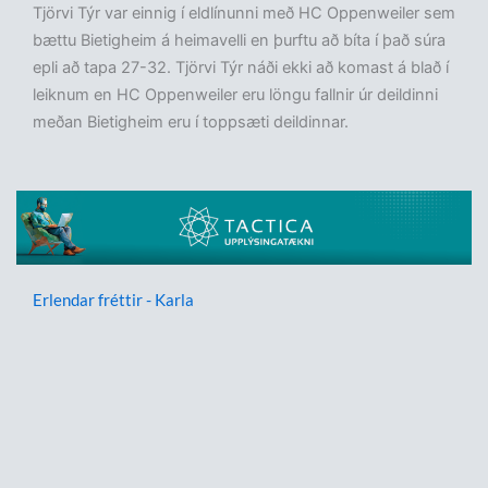
Tjörvi Týr var einnig í eldlínunni með HC Oppenweiler sem
bættu Bietigheim á heimavelli en þurftu að bíta í það súra
epli að tapa 27-32. Tjörvi Týr náði ekki að komast á blað í
leiknum en HC Oppenweiler eru löngu fallnir úr deildinni
meðan Bietigheim eru í toppsæti deildinnar.
Erlendar fréttir - Karla