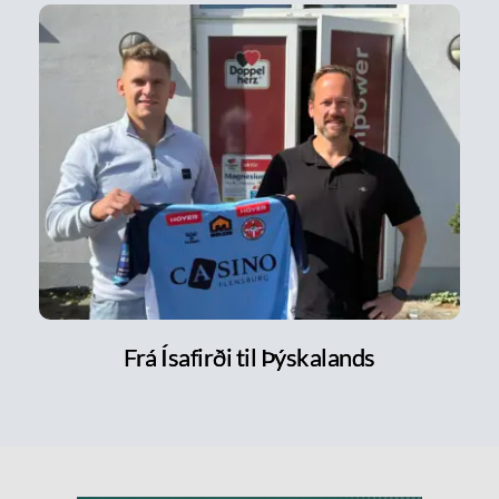
Frá Ísafirði til Þýskalands