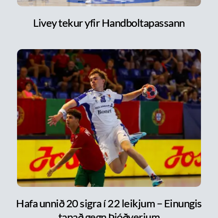
Livey tekur yfir Handboltapassann
Hafa unnið 20 sigra í 22 leikjum – Einungis
tapað gegn Þjóðverjum