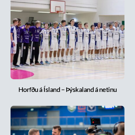
Horfðu á Ísland – Þýskaland á netinu