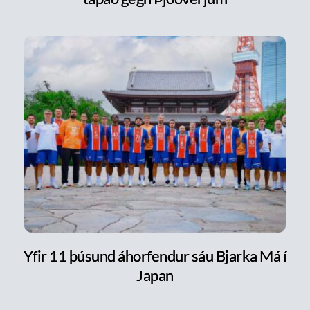
Yfir 11 þúsund áhorfendur sáu Bjarka Má í
Japan