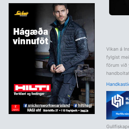
Vikan á In
fylgist me
förum við 
handboltaf
Handkastið
Gullfiskap