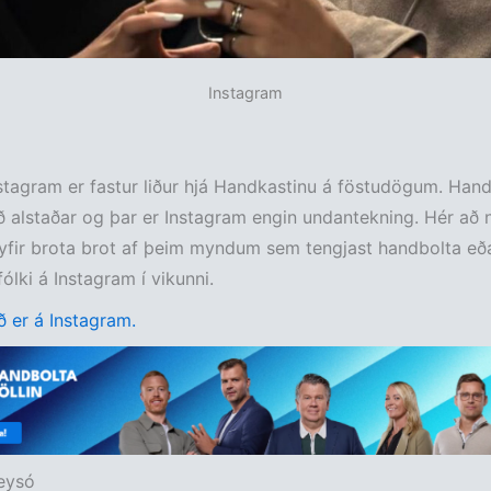
Instagram
stagram er fastur liður hjá Handkastinu á föstudögum. Hand
ð alstaðar og þar er Instagram engin undantekning. Hér að 
yfir brota brot af þeim myndum sem tengjast handbolta eð
ólki á Instagram í vikunni.
 er á Instagram.
eysó