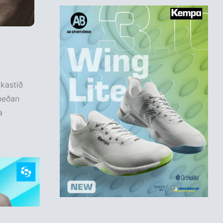
kastið
neðan
a