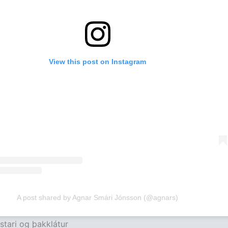
View this post on Instagram
A post shared by Agnar Smári Jónsson (@agnars)
stari og þakklátur