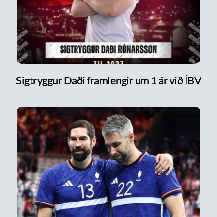
Sigtryggur Daði framlengir um 1 ár við ÍBV