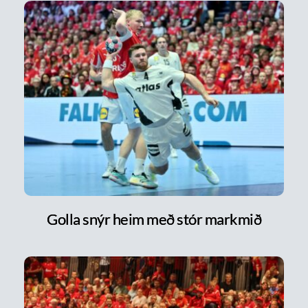
Golla snýr heim með stór markmið