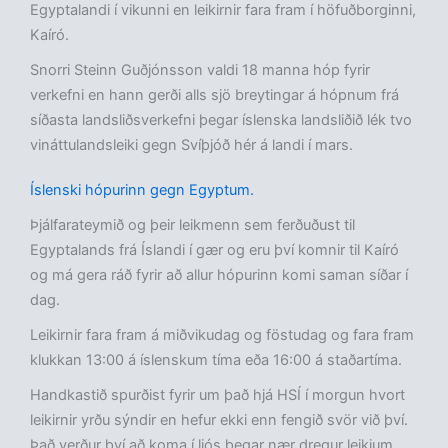
Egyptalandi í vikunni en leikirnir fara fram í höfuðborginni,
Kaíró.
Snorri Steinn Guðjónsson valdi 18 manna hóp fyrir
verkefni en hann gerði alls sjö breytingar á hópnum frá
síðasta landsliðsverkefni þegar íslenska landsliðið lék tvo
vináttulandsleiki gegn Svíþjóð hér á landi í mars.
Íslenski hópurinn gegn Egyptum.
Þjálfarateymið og þeir leikmenn sem ferðuðust til
Egyptalands frá Íslandi í gær og eru því komnir til Kaíró
og má gera ráð fyrir að allur hópurinn komi saman síðar í
dag.
Leikirnir fara fram á miðvikudag og föstudag og fara fram
klukkan 13:00 á íslenskum tíma eða 16:00 á staðartíma.
Handkastið spurðist fyrir um það hjá HSÍ í morgun hvort
leikirnir yrðu sýndir en hefur ekki enn fengið svör við því.
Það verður því að koma í ljós þegar nær dregur leikjum