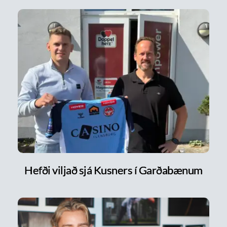
Hefði viljað sjá Kusners í Garðabænum