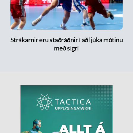
Strákarnir eru staðráðnir í að ljúka mótinu
með sigri