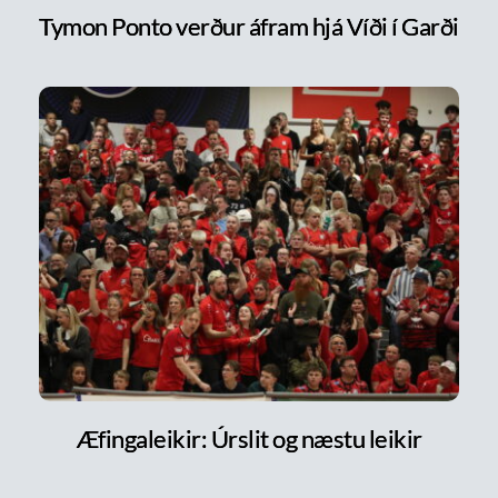
Tymon Ponto verður áfram hjá Víði í Garði
Æfingaleikir: Úrslit og næstu leikir