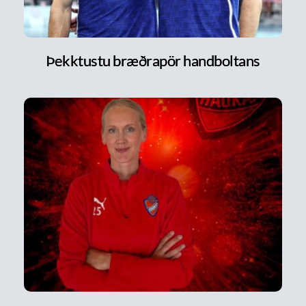
Þekktustu bræðrapör handboltans