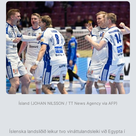
Ísland (JOHAN NILSSON / TT News Agency via AFP)
Íslenska landsliðið leikur tvo vináttulandsleiki við Egypta í