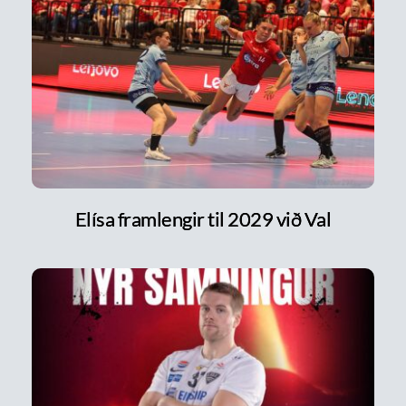
Elísa framlengir til 2029 við Val