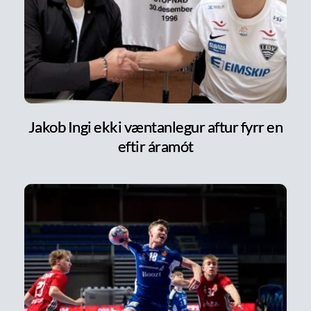
Jakob Ingi ekki væntanlegur aftur fyrr en
eftir áramót