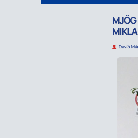
MJÖG 
MIKLA
Davíð Már