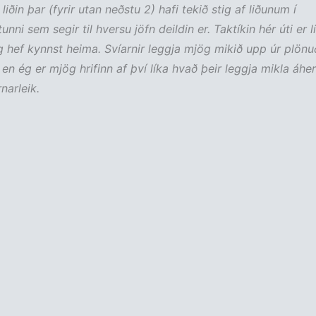
 liðin þar (fyrir utan neðstu 2) hafi tekið stig af liðunum í
nni sem segir til hversu jöfn deildin er. Taktíkin hér úti er l
g hef kynnst heima. Svíarnir leggja mjög mikið upp úr plön
 en ég er mjög hrifinn af því líka hvað þeir leggja mikla áher
rnarleik.