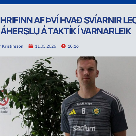
HRIFINN AF ÞVÍ HVAÐ SVÍARNIR L
 ÁHERSLU Á TAKTÍK Í VARNARLEIK
 Kristinsson
11.05.2026
18:16