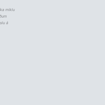
íka miklu
uðum
slu á