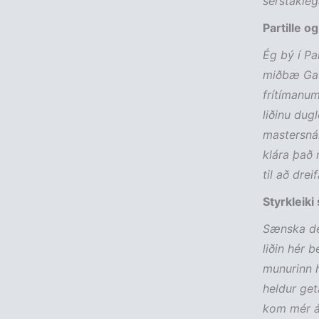
sérstakleg
Partille o
Ég bý í Pa
miðbæ Gau
frítímanum
liðinu dug
mastersná
klára það 
til að dre
Styrkleiki
Sænska dei
liðin hér b
munurinn h
heldur get
kom mér á 