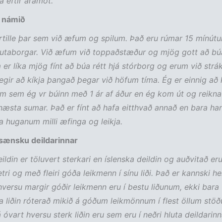
a eftir áramót.
g námið
rtille þar sem við æfum og spilum. Það eru rúmar 15 mínútur
taborgar. Við æfum við toppaðstæður og mjög gott að búa
 er líka mjög fínt að búa rétt hjá stórborg og erum við strák
legir að kíkja þangað þegar við höfum tíma. Ég er einnig að 
m sem ég vr búinn með 1 ár af áður en ég kom út og reikn
næsta sumar. Það er fínt að hafa eitthvað annað en bara ha
ifa huganum milli æfinga og leikja.
 sænsku deildarinnar
ldin er töluvert sterkari en íslenska deildin og auðvitað er
etri og með fleiri góða leikmenn í sínu liði. Það er kannski hel
versu margir góðir leikmenn eru í bestu liðunum, ekki bara 
a liðin róterað mikið á góðum leikmönnum í flest öllum stöð
óvart hversu sterk liðin eru sem eru í neðri hluta deildarin