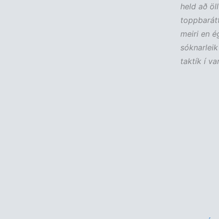
held að öll
toppbaráttu
meiri en é
sóknarleik
taktík í va