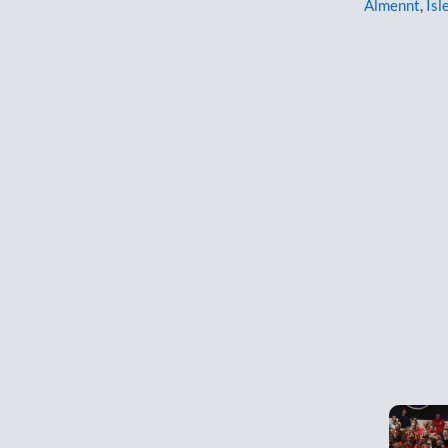
Almennt
,
Ísl