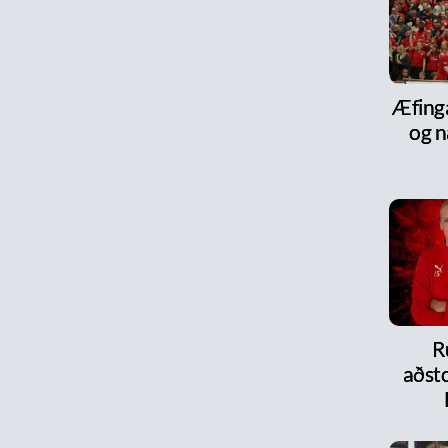
Æfinga
og n
R
aðsto