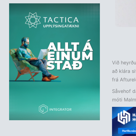
Við heyrðu
að klára si
frá Afturel
Såvehof da
móti Malm