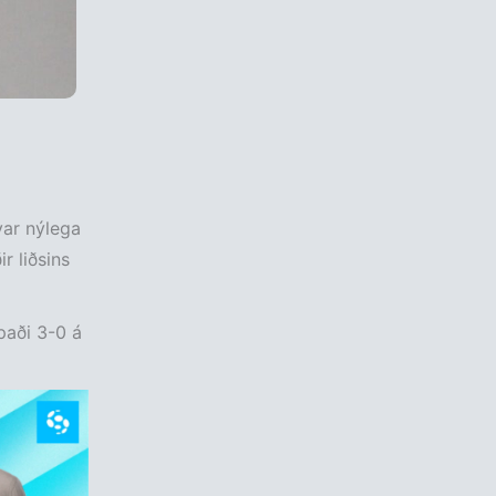
var nýlega
r liðsins
paði 3-0 á