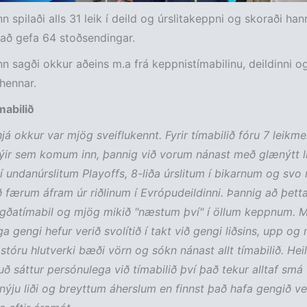
inn spilaði alls 31 leik í deild og úrslitakeppni og skoraði h
að gefa 64 stoðsendingar.
inn sagði okkur aðeins m.a frá keppnistímabilinu, deildinni o
 hennar.
mabilið
hjá okkur var mjög sveiflukennt. Fyrir tímabilið fóru 7 leikm
ir sem komum inn, þannig við vorum nánast með glænýtt li
í undanúrslitum Playoffs, 8-liða úrslitum í bikarnum og svo
ið færum áfram úr riðlinum í Evrópudeildinni. Þannig að þetta
igðatímabil og mjög mikið "næstum því" í öllum keppnum. M
 gengi hefur verið svolítið í takt við gengi liðsins, upp og n
 stóru hlutverki bæði vörn og sókn nánast allt tímabilið. Heil
ð sáttur persónulega við tímabilið því það tekur alltaf smá
nýju liði og breyttum áherslum en finnst það hafa gengið ve