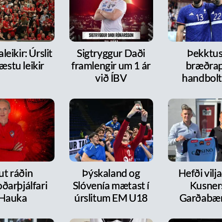
leikir: Úrslit
Sigtryggur Daði
Þekktu
æstu leikir
framlengir um 1 ár
bræðra
við ÍBV
handbol
ut ráðin
Þýskaland og
Hefði vilja
ðarþjálfari
Slóvenía mætast í
Kusners
Hauka
úrslitum EM U18
Garðabæ