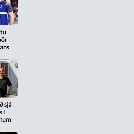
stu
pör
tans
ð sjá
 í
num