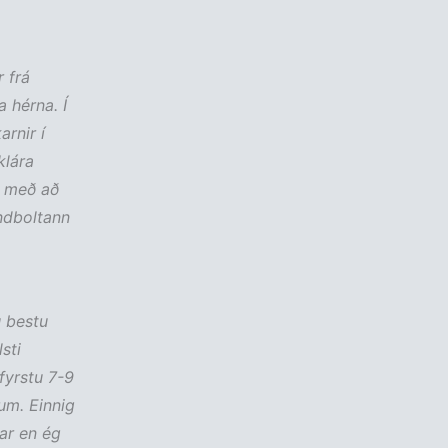
 frá
 hérna. Í
arnir í
klára
a með að
ndboltann
u bestu
sti
fyrstu 7-9
um. Einnig
nar en ég