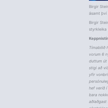
Birgir Ste
ásamt því 
Birgir Ste
styrkleika
Keppnistí
Tímabilið 
vorum 6 ný
duttum út 
stigi að v
yfir vonbr
persónulega
hef verið í
bara nokku
aðlaðgast 