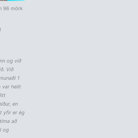
ann 96 mörk
g
enn og við
ð. Við
 munaði 1
 var heilt
itt
iður, en
t yfir er ég
 tíma að
l og