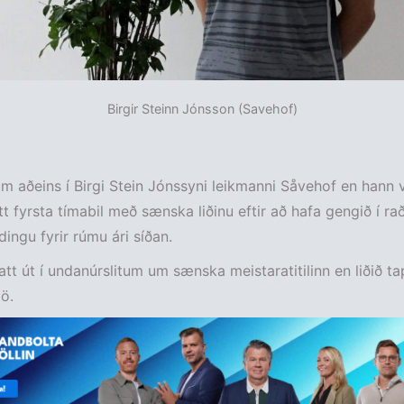
Birgir Steinn Jónsson (Savehof)
m aðeins í Birgi Stein Jónssyni leikmanni Såvehof en hann 
tt fyrsta tímabil með sænska liðinu eftir að hafa gengið í raði
dingu fyrir rúmu ári síðan.
tt út í undanúrslitum um sænska meistaratitilinn en liðið ta
ö.