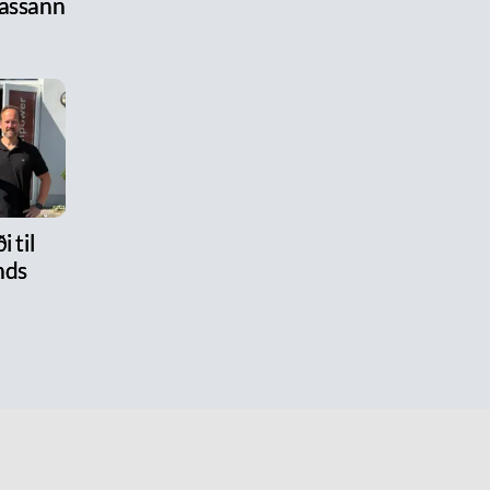
assann
i til
nds