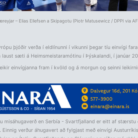
æreyjar – Elias Ellefsen a Skipagotu (Piotr Matusewicz / DPPI via AF
ópu þjóðir verða í eldlínunni í vikunni þegar tíu einvígi fara
 laust sæti á Heimsmeistaramótinu í Þýskalandi, í janúar 20
 leikir einvígjanna fram í kvöld og á morgun og seinni leikirn
ru misáhugaverð en Serbía - Svartfjalland er eitt af stærstu
. Einnig verður áhugavert að fylgjast með einvígi Austurríki