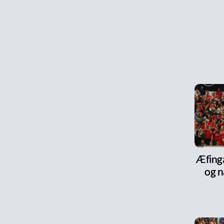
Æfinga
og n