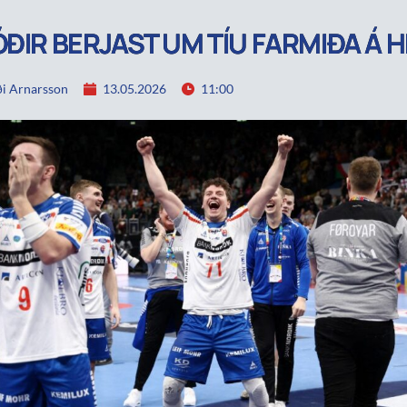
ÓÐIR BERJAST UM TÍU FARMIÐA Á 
i Arnarsson
13.05.2026
11:00