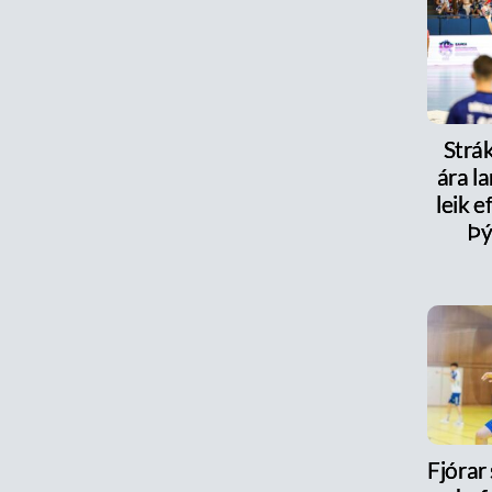
Strák
ára la
leik e
Þý
Fjórar