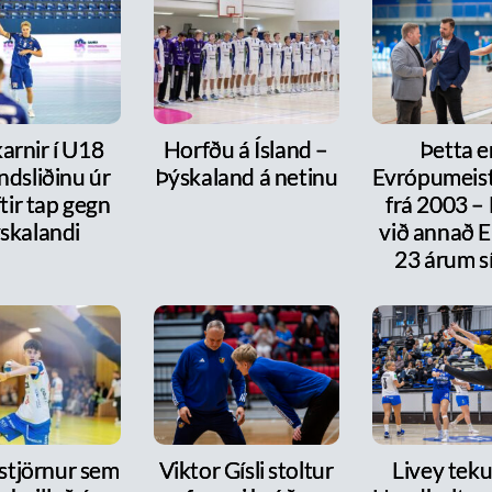
arnir í U18
Horfðu á Ísland –
Þetta e
ndsliðinu úr
Þýskaland á netinu
Evrópumeist
ftir tap gegn
frá 2003 –
skalandi
við annað E
23 árum s
 stjörnur sem
Viktor Gísli stoltur
Livey tekur