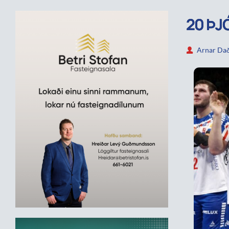
20 ÞJ
Arnar Dað