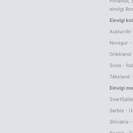
Póllands, 
einvígi Bo
Einvígi kv
Austurríki
Noregur -
Grikkland 
Sviss - Ítal
Tékkland -
Einvígi m
Svartfjall
Serbía - U
Slóvakía 
Bosnía - F