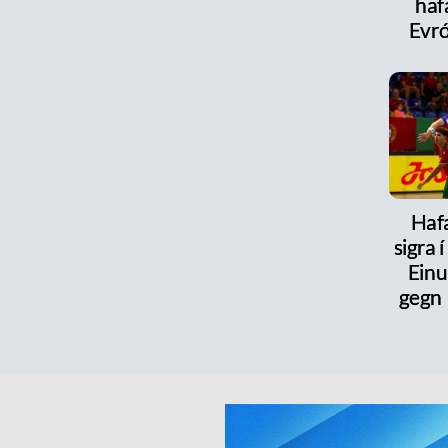
haf
Evr
Haf
sigra 
Einu
gegn