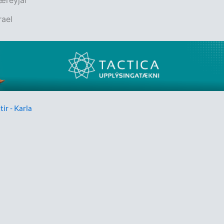
rael
tir - Karla