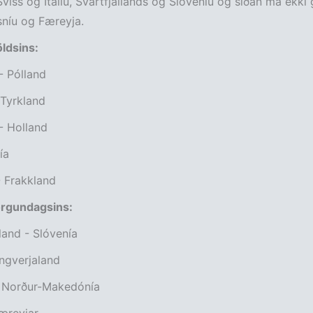
Sviss og Ítalíu, Svartfjallands og Slóveníu og síðan má ekki
sníu og Færeyja.
öldsins:
 - Pólland
 Tyrkland
- Holland
ía
 Frakkland
orgundagsins:
aland - Slóvenía
ngverjaland
- Norður-Makedónía
æreyjar