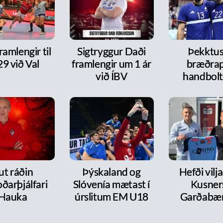
framlengir til
Sigtryggur Daði
Þekktu
9 við Val
framlengir um 1 ár
bræðra
við ÍBV
handbol
ut ráðin
Þýskaland og
Hefði vilja
ðarþjálfari
Slóvenía mætast í
Kusners
Hauka
úrslitum EM U18
Garðabæ