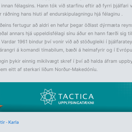
innan félagsins. Hann tók við starfinu eftir að fyrri þjálfari v
r ráðning hans hluti af endurskipulagningu hjá félaginu .
ðeins fertugur að aldri en hefur þegar öðlast dýrmæta reyn
eðal annars hjá uppeldisfélagi sínu áður en hann færði sig til
 Vardar 1961 bindur því vonir við að stöðugleiki í þjálfaratey
i árangri á komandi tímabilum, bæði á heimafyrir og í Evró
gin þykir einnig mikilvægt skref í því að halda áfram upp
sem eitt af sterkari liðum Norður-Makedóníu.
tir - Karla