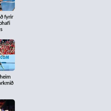
ð fyrir
phafi
ls
 heim
arkmið