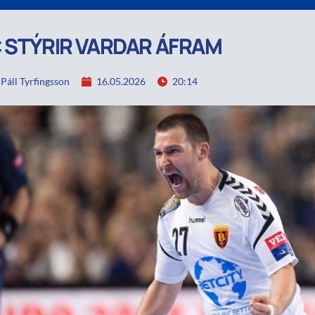
 STÝRIR VARDAR ÁFRAM
áll Tyrfingsson
16.05.2026
20:14