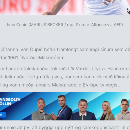
Ivan Cupic (MARIUS BECKER / dpa Picture-Alliance via AFP)
þjálfarinn Ivan Čupić hefur framlengt samningi sínum sem aða
dar 1961 í Norður-Makedóníu.
um handboltaleikmaður tók viði liði Vardar í fyrra. Hann er e
ti leikmaður í sögu félagsins, þar sem hann lék með liðinu 
og vann meðal annars Meistaradeild Evrópu tvívegis .
r unnið að því að byggja upp nýtt og samkeppnishæft lið ef