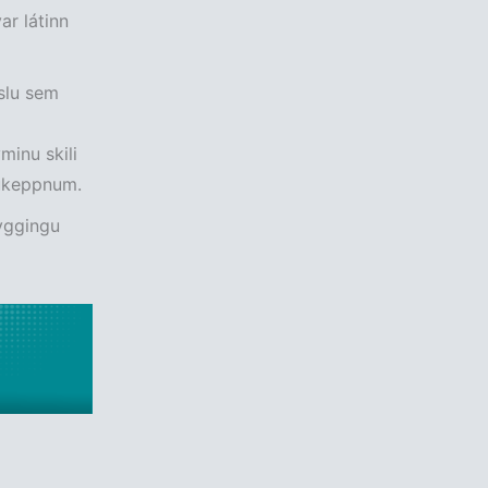
ar látinn
slu sem
minu skili
pukeppnum.
byggingu