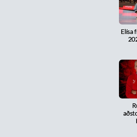
Elísa 
202
R
aðsto