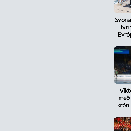
Svona
fyri
Evró
Vikt
með 
krón