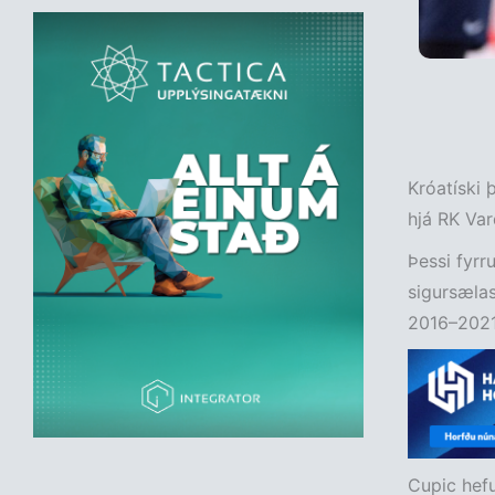
Króatíski 
hjá RK Var
Þessi fyrr
sigursælas
2016–2021 
Cupic hefu