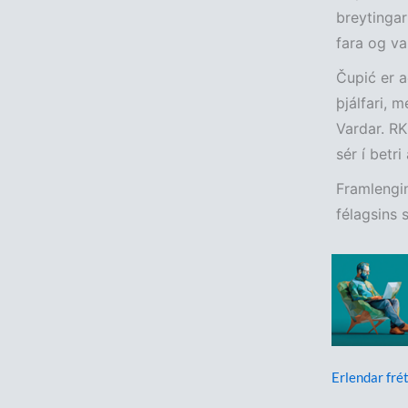
breytingar 
fara og va
Čupić er a
þjálfari, m
Vardar. RK
sér í betr
Framlengin
félagsins 
Erlendar frét