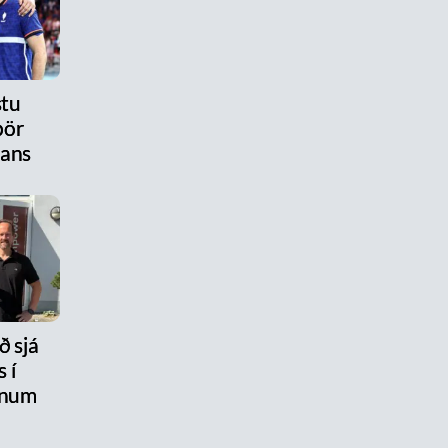
stu
pör
tans
ð sjá
 í
num