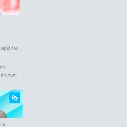
lþjálfari
inn
á árunum
tir