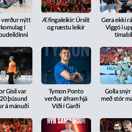
 verður nýtt
Æfingaleikir: Úrslit
Gera ekki rá
rkomulag í
og næstu leikir
Viggó í up
pudeildinni
tímabi
or Gísli var
Tymon Ponto
Golla snýr
20 þúsund
verður áfram hjá
með stór m
ur á mánuði
Víði í Garði