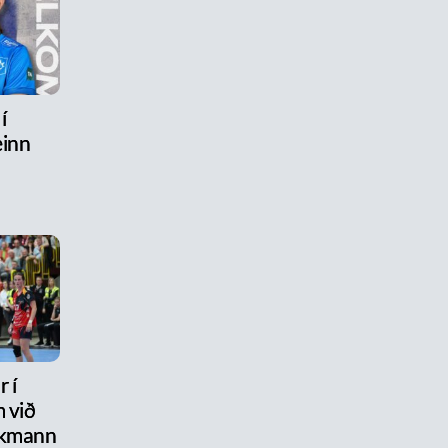
í
inn
 í
 við
ikmann