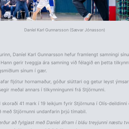
Daníel Karl Gunnarsson (Sævar Jónasson)
urinn, Daníel Karl Gunnarsson hefur framlengt samningi sín
 Hann gerir tveggja ára samning við félagið en þetta tilkynn
gsmiðlum sínum í gær.
r afar fljótur hornamaður, góður slúttari og getur leyst ýmsar
segir meðal annars í tilkynningunni frá Stjörnunni.
 skoraði 41 mark í 19 leikjum fyrir Stjörnuna í Olís-deildinni
ið með Stjörnunni undanfarin þrjú tímabil.
rður að fylgjast með Daníel áfram í bláu treyjunni næstu tv