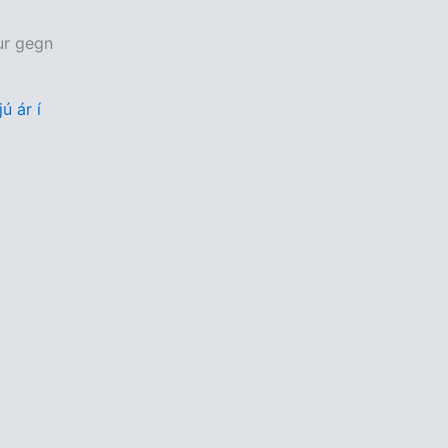
gur gegn
ú ár í