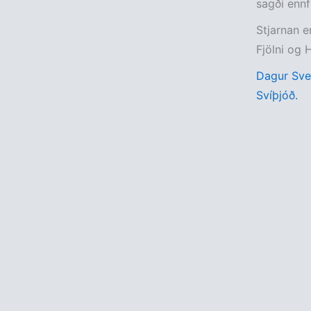
sagði ennf
Stjarnan en
Fjölni og H
Dagur Sver
Svíþjóð.