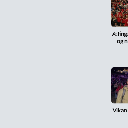
Æfinga
og n
Vikan