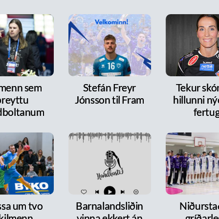
 menn sem
Stefán Freyr
Tekur skó
breyttu
Jónsson til Fram
hillunni n
dboltanum
fertu
ssa um tvo
Barnalandsliðin
Niðurst
ykilmenn
vinna ekkert án
gríðarl