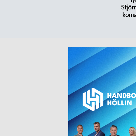
Stjör
koma