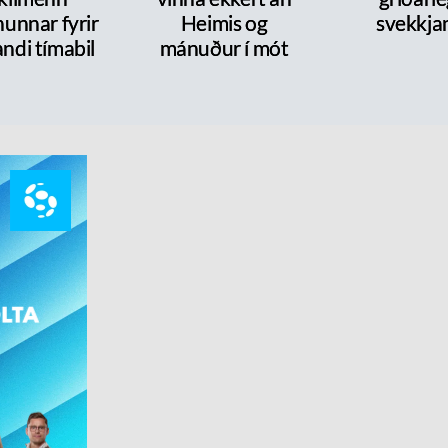
nunnar fyrir
Heimis og
svekkja
ndi tímabil
mánuður í mót