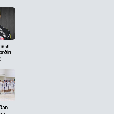
na af
ýorðin
g
aðan
ega