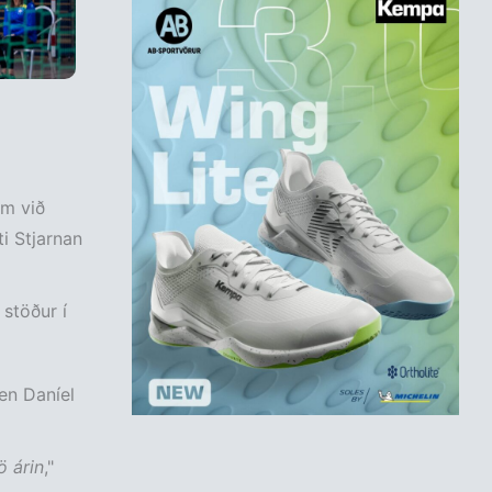
um við
ti Stjarnan
 stöður í
 en Daníel
ö árin
,"