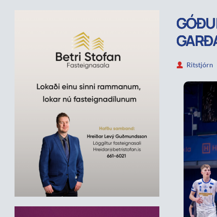
GÓÐUR
GARÐ
Ritstjórn