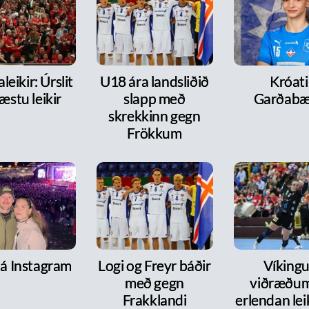
leikir: Úrslit
U18 ára landsliðið
Króati 
æstu leikir
slapp með
Garðabæ
skrekkinn gegn
Frökkum
 á Instagram
Logi og Freyr báðir
Víkingur
með gegn
viðræðum
Frakklandi
erlendan le