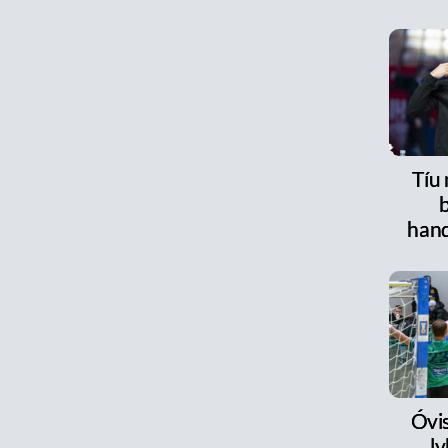
Tíu
han
Óvi
l