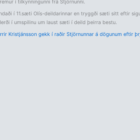
remur í tilkynningunni frá Stjörnunni.
daði í 11.sæti Olís-deildarinnar en tryggði sæti sitt eftir si
erði í umspilinu um laust sæti í deild þeirra bestu.
rir Kristjánsson gekk í raðir Stjörnunnar á dögunum eftir þrj