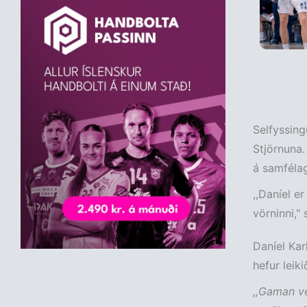
Selfyssing
Stjörnuna.
á samféla
,,Daníel e
vörninni," 
Daníel Karl
hefur leik
,,Gaman ve