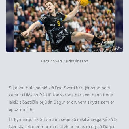
Dagur Sverrir Kristjánsson
Stjarnan hafa samið við Dag Sverri Kristjánsson sem
kemur til liðsins frá HF Karlskrona þar sem hann hefur
leikið síðastliðin þrjú ár. Dagur er örvhent skytta sem er
uppalinn í ÍR.
Í tilkynningu frá Stjörnunni segir að mikil ánægja sé að fá
íslenska leikmenn heim úr atvinnumensku og að Dagur