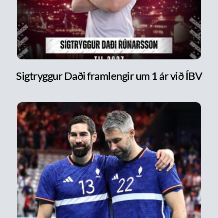
Sigtryggur Daði framlengir um 1 ár við ÍBV