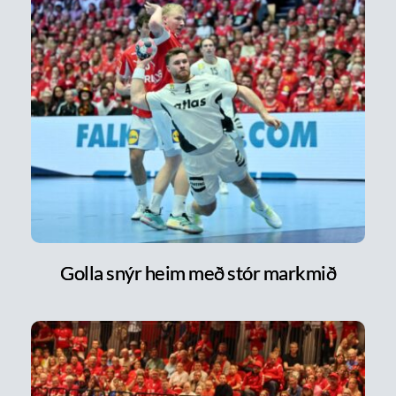
Golla snýr heim með stór markmið