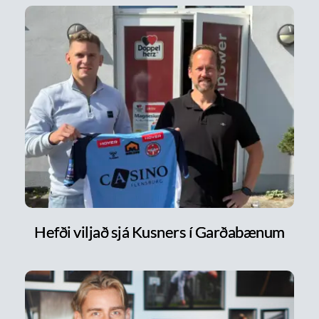
Hefði viljað sjá Kusners í Garðabænum