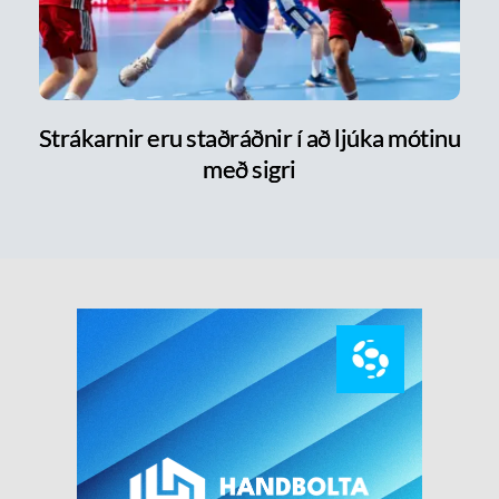
Strákarnir eru staðráðnir í að ljúka mótinu
með sigri