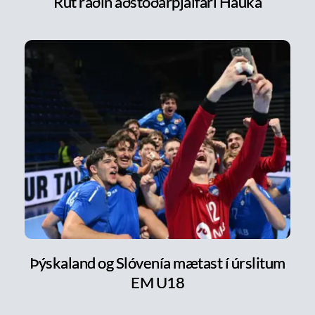
Rut ráðin aðstoðarþjálfari Hauka
Þýskaland og Slóvenía mætast í úrslitum
EM U18