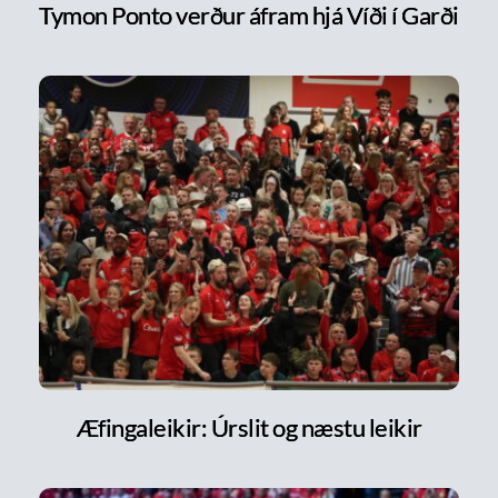
Tymon Ponto verður áfram hjá Víði í Garði
Æfingaleikir: Úrslit og næstu leikir