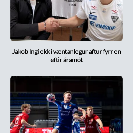
Jakob Ingi ekki væntanlegur aftur fyrr en
eftir áramót