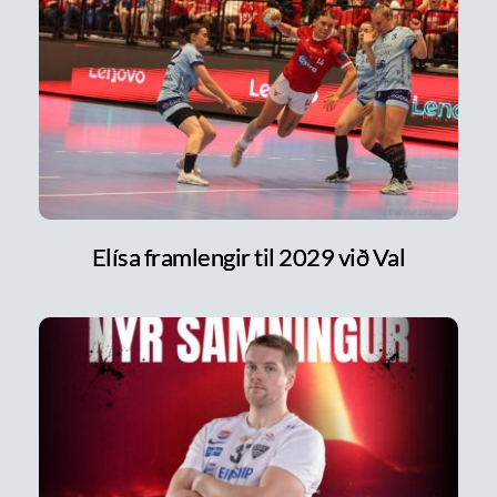
Elísa framlengir til 2029 við Val