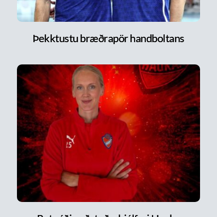
Þekktustu bræðrapör handboltans