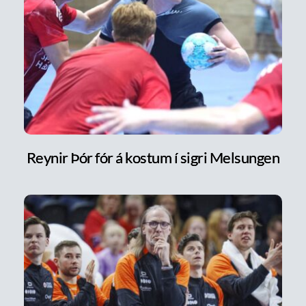
Reynir Þór fór á kostum í sigri Melsungen