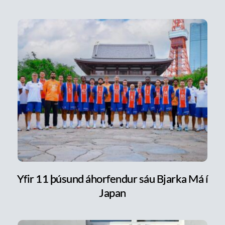
Yfir 11 þúsund áhorfendur sáu Bjarka Má í
Japan