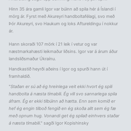
Hinn 35 ára gamli Igor var búinn að spila hér á Íslandi í
mörg ár. Fyrst með Akureyri handboltafélagi, svo með
Þór Akureyri, svo Haukum og loks Aftureldingu í nokkur
ár.
Hann skoraði 107 mörk í 21 leik í vetur og var
næstmarkahæsti leikmaður liðsins. Igor var á árum áður
landsliðsmaður Úkraínu.
Handkastið heyrði aðeins í Igor og spurði hann út í
framhaldið.
"
Staðan er sú að ég hreinlega veit ekki hvort ég spili
handbolta á næsta tímabili. Ég vill svo sannarlega spila
áfram. Ég er ekki tilbúinn að hætta. Enn sem komið er
hef ég engin tilboð fengið en ég skoða allt sem ég fæ
með opnum hug. Vonandi get ég spilað einhvers staðar
á næsta tímabili
." sagði Igor Kopishinsky