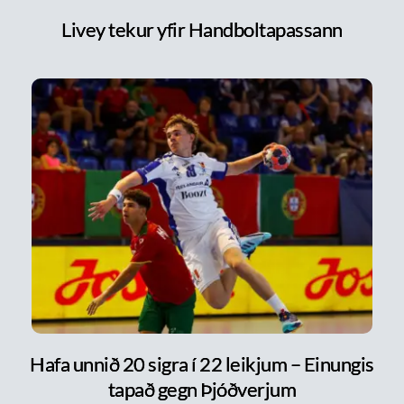
Livey tekur yfir Handboltapassann
Hafa unnið 20 sigra í 22 leikjum – Einungis
tapað gegn Þjóðverjum