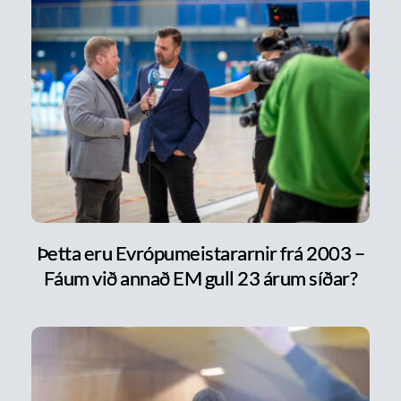
Þetta eru Evrópumeistararnir frá 2003 –
Fáum við annað EM gull 23 árum síðar?