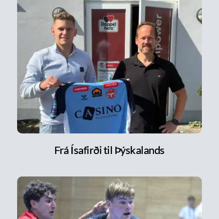
Frá Ísafirði til Þýskalands