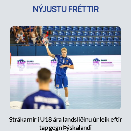
NÝJUSTU FRÉTTIR
Strákarnir í U18 ára landsliðinu úr leik eftir
tap gegn Þýskalandi