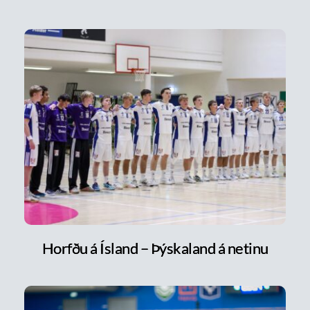
Horfðu á Ísland – Þýskaland á netinu