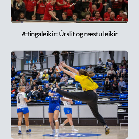
Æfingaleikir: Úrslit og næstu leikir