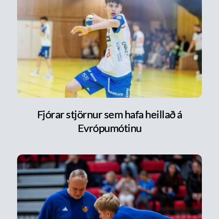
Fjórar stjörnur sem hafa heillað á
Evrópumótinu