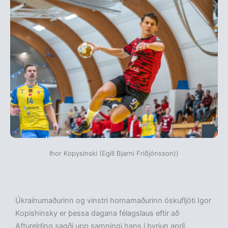
Ihor Kopysinski (Egill Bjarni Friðjónsson))
Úkraínumaðurinn og vinstri hornamaðurinn öskufljóti Igor
Kopishinsky er þessa dagana félagslaus eftir að
Afturelding sagði upp samningi hans í byrjun apríl.