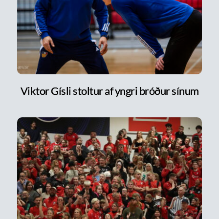
Viktor Gísli stoltur af yngri bróður sínum