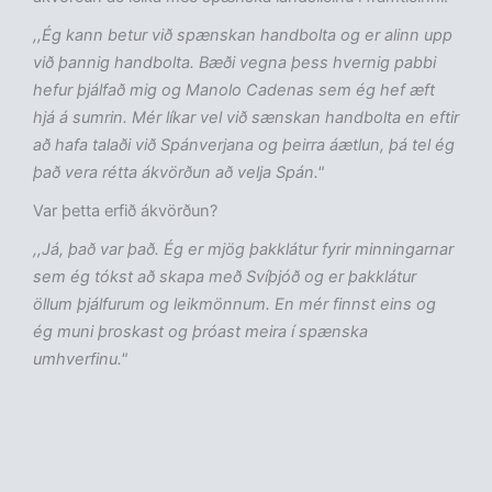
,,Ég kann betur við spænskan handbolta og er alinn upp
við þannig handbolta. Bæði vegna þess hvernig pabbi
hefur þjálfað mig og Manolo Cadenas sem ég hef æft
hjá á sumrin. Mér líkar vel við sænskan handbolta en eftir
að hafa talaði við Spánverjana og þeirra áætlun, þá tel ég
það vera rétta ákvörðun að velja Spán."
Var þetta erfið ákvörðun?
,,Já, það var það. Ég er mjög þakklátur fyrir minningarnar
sem ég tókst að skapa með Svíþjóð og er þakklátur
öllum þjálfurum og leikmönnum. En mér finnst eins og
ég muni þroskast og þróast meira í spænska
umhverfinu."