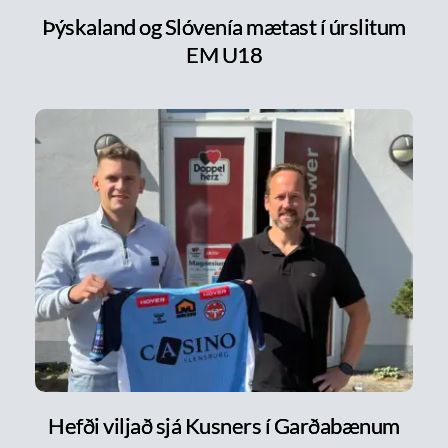
Þýskaland og Slóvenía mætast í úrslitum
EM U18
Hefði viljað sjá Kusners í Garðabænum