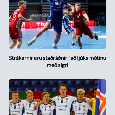
Strákarnir eru staðráðnir í að ljúka mótinu
með sigri