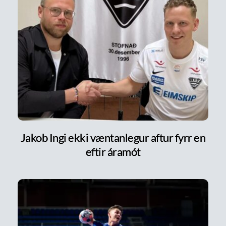
Jakob Ingi ekki væntanlegur aftur fyrr en
eftir áramót