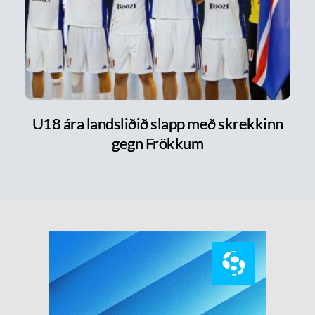
U18 ára landsliðið slapp með skrekkinn
gegn Frökkum