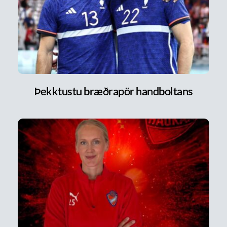
Þekktustu bræðrapör handboltans