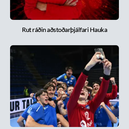
Rut ráðin aðstoðarþjálfari Hauka