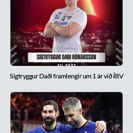
Sigtryggur Daði framlengir um 1 ár við ÍBV