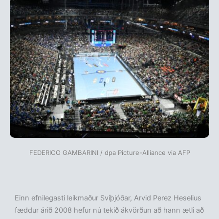
FEDERICO GAMBARINI / dpa Picture-Alliance via AFP
Einn efnilegasti leikmaður Svíþjóðar, Arvid Perez Heselius
fæddur árið 2008 hefur nú tekið ákvörðun að hann ætli að