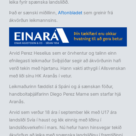
leika fyrir spænska landsliðið.
Það er sænski miðillinn,
Aftonbladet
sem greinir frá
ákvörðun leikmannsins.
Arvid Perez Heselius sem er örvhentur og talinn einn
efnilegasti leikmaður Svíþjóðar segir að ákvörðunin hafi
verið tekin með hjartanu. Hann vakti athygli í Allsvenskan
með liði sínu HK Aranås í vetur.
Leikmaðurinn fæddist á Spáni og á sænskan föður,
handboltaþjálfarinn Diego Perez Marne sem starfar hjá
Aranås.
Arvid sem verður 18 ára í september lék með U17 ára
landsliði Svía í haust og lék einnig með liðinu í
landsliðsverkefni í mars. Nú hefur hann hinsvegar tekið
ákvörðun að leika með spænska landsliðinu í framtíðinni.