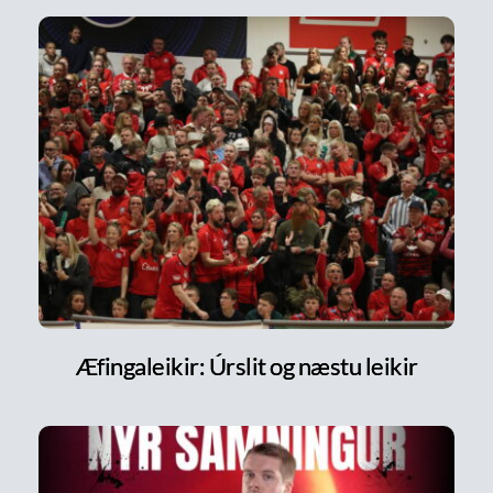
Æfingaleikir: Úrslit og næstu leikir