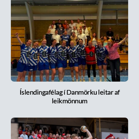
Íslendingafélag í Danmörku leitar af
leikmönnum