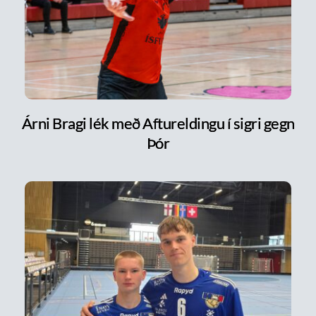
Árni Bragi lék með Aftureldingu í sigri gegn
Þór