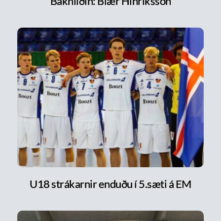
Bakhliðin: Blær Hinriksson
U18 strákarnir enduðu í 5.sæti á EM