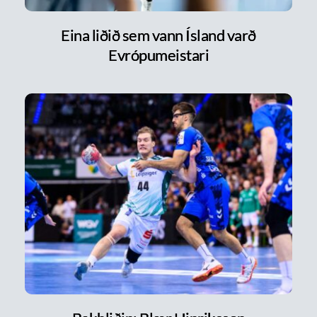
Eina liðið sem vann Ísland varð
Evrópumeistari