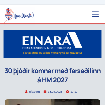
30 þjóðir komnar með farseðilinn
á HM 2027
Ritstjórn
18.05.2026
13:17