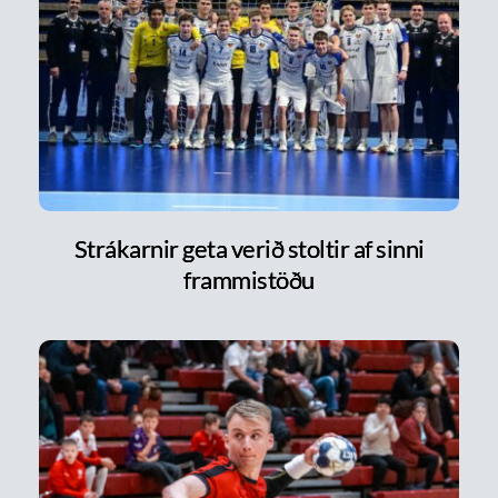
Strákarnir geta verið stoltir af sinni
frammistöðu