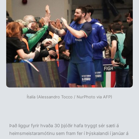
Ítalía (Alessandro Tocco / NurPhoto via AFP)
Það liggur fyrir hvaða 30 þjóðir hafa tryggt sér sæti á
heimsmeistaramótinu sem fram fer í Þýskalandi í janúar á