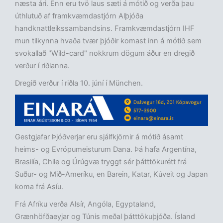
næsta ári. Enn eru tvö laus sæti á mótið og verða þau
úthlutuð af framkvæmdastjórn Alþjóða
handknattleikssambandsins. Framkvæmdastjórn IHF
mun tilkynna hvaða tvær þjóðir komast inn á mótið sem
svokallað "Wild-card" nokkrum dögum áður en dregið
verður í riðlanna.
Dregið verður í riðla 10. júní í München.
Gestgjafar Þjóðverjar eru sjálfkjörnir á mótið ásamt
heims- og Evrópumeisturum Dana. Þá hafa Argentína,
Brasilía, Chile og Úrúgvæ tryggt sér þátttökurétt frá
Suður- og Mið-Ameríku, en Barein, Katar, Kúveit og Japan
koma frá Asíu.
Frá Afríku verða Alsír, Angóla, Egyptaland,
Grænhöfðaeyjar og Túnis meðal þátttökuþjóða. Ísland