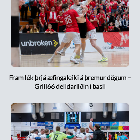
Fram lék þrjá æfingaleiki á þremur dögum –
Grill66 deildarliðin í basli