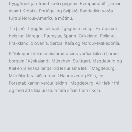
tryggði sér jafnframt sæti í gegnum Evrópumótið í janúar
ásamt Króatíu, Portúgal og Svíþjóð. Bandaríkin verða
fulltrúi Norður-Ameríku á mótinu.
Tíu þjóðir tryggðu sér sæti í gegnum umspil Evrópu um
helgina: Noregur, Færeyjar, Spánn, Grikkland, Pólland,
Frakkland, Slóvenía, Serbía, Ítalía og Norður-Makedónía.
Riðlakeppni heimsmeistaramótsins verður leikin í fjórum
borgum í Þýskalandi. München, Stuttgart, Magdeburg og
Kiel en íslenska landsliðið leikur sína leiki í Magdeburg.
Milliriðlar fara síðan fram í Hannover og Köln, en
Forsetabikarinn verður leikinn í Magdeburg. Allir leikir frá
og með átta liða úrslitum fara síðan fram í Köln.