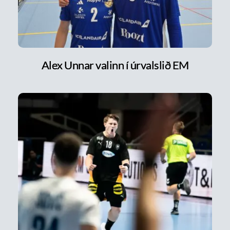
Alex Unnar valinn í úrvalslið EM