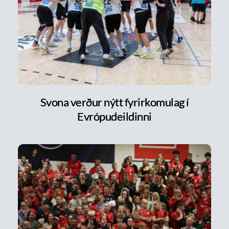
Svona verður nýtt fyrirkomulag í
Evrópudeildinni