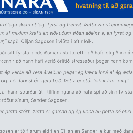
 ótrúlega skemmtilegt fyrst og fremst. Þetta var skemmtilegu
um af miklum krafti en slökuðum síðan aðeins á, en fyrst og 
r,“
sagði Ciljan Sagosen í viðtali eftir leik.
i sitt fyrsta landsliðsmark stuttu eftir að hafa stigið inn á v
kennir að hann hafi verið örlítið stressaður þegar hann kom 
st ég verða að vera áræðinn þegar ég kæmi inná ef ég ætla
og mér fannst ég gera það. Þetta er stór leikur fyrir mig."
ar hann spurður út í tilfinninguna að hafa spilað sinn fyrsta
bróður sínum, Sander Sagosen.
er þetta stórt. Þetta er gaman og ég vona að þetta sé ekki 
osen er tólf árum eldri en Ciljan en Sander leikur með dan