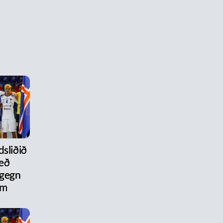
dsliðið
eð
 gegn
um