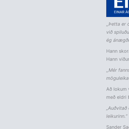
,,Þetta er
við spiluð
ég ánægðu
Hann skorað
Hann viður
,,Mér fann
möguleika 
Að lokum v
með eldri 
„Auðvitað 
leikurinn.“
Sander Sag