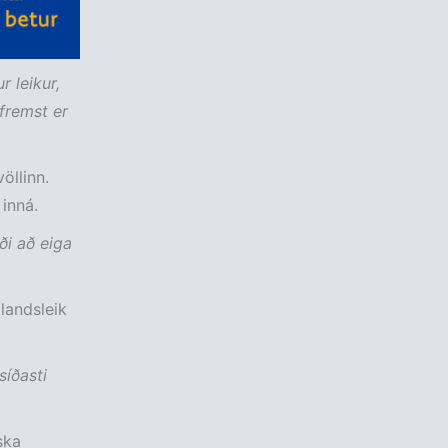
r leikur,
fremst er
öllinn.
inná.
ði að eiga
 landsleik
síðasti
ska