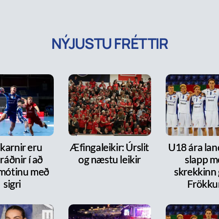
NÝJUSTU FRÉTTIR
karnir eru
Æfingaleikir: Úrslit
U18 ára lan
ráðnir í að
og næstu leikir
slapp m
 mótinu með
skrekkinn
sigri
Frökk