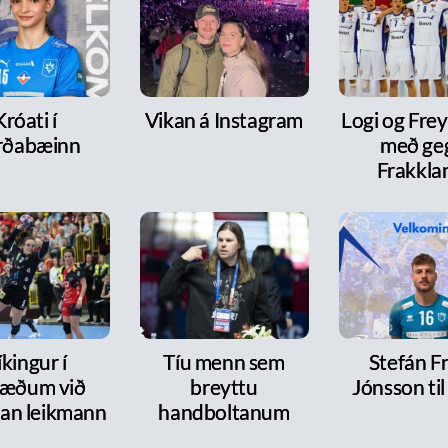
Króati í
Vikan á Instagram
Logi og Frey
rðabæinn
með ge
Frakkla
íkingur í
Tíu menn sem
Stefán F
ræðum við
breyttu
Jónsson ti
dan leikmann
handboltanum