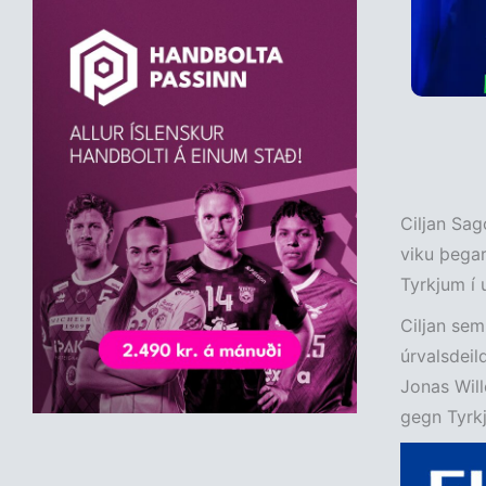
Ciljan Sag
viku þegar
Tyrkjum í 
Ciljan sem
úrvalsdeil
Jonas Will
gegn Tyrk