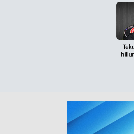
Teku
hillu