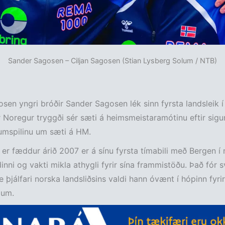
Sander Sagosen – Ciljan Sagosen (Stian Lysberg Solum / NTB)
osen yngri bróðir Sander Sagosen lék sinn fyrsta landsleik í
 Noregur tryggði sér sæti á heimsmeistaramótinu eftir sigu
umspilinu um sæti á HM.
 er fæddur árið 2007 er á sínu fyrsta tímabili með Bergen í
dinni og vakti mikla athygli fyrir sína frammistöðu. Það fór 
e þjálfari norska landsliðsins valdi hann óvænt í hópinn fyri
jum.