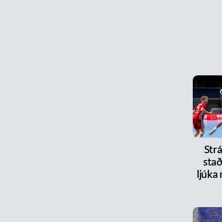
Strá
stað
ljúka