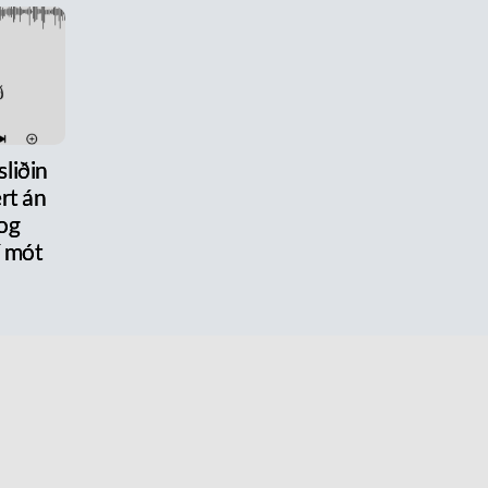
liðin
rt án
og
 mót