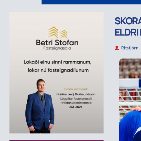
SKORA
ELDRI
Ritstjórn