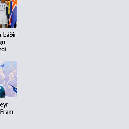
r báðir
gn
ndi
reyr
l Fram