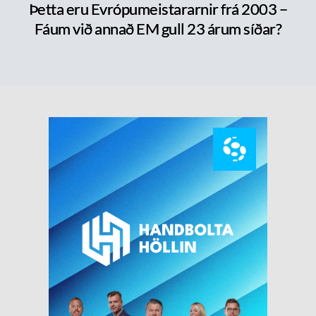
Þetta eru Evrópumeistararnir frá 2003 –
Fáum við annað EM gull 23 árum síðar?