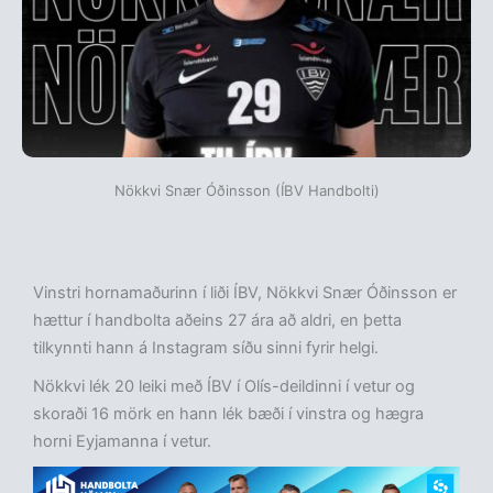
Nökkvi Snær Óðinsson (ÍBV Handbolti)
Vinstri hornamaðurinn í liði ÍBV, Nökkvi Snær Óðinsson er
hættur í handbolta aðeins 27 ára að aldri, en þetta
tilkynnti hann á Instagram síðu sinni fyrir helgi.
Nökkvi lék 20 leiki með ÍBV í Olís-deildinni í vetur og
skoraði 16 mörk en hann lék bæði í vinstra og hægra
horni Eyjamanna í vetur.