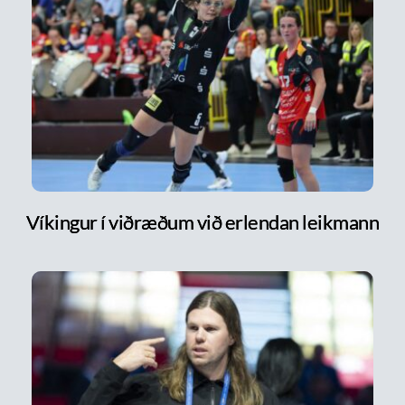
Víkingur í viðræðum við erlendan leikmann