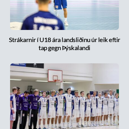
Strákarnir í U18 ára landsliðinu úr leik eftir
tap gegn Þýskalandi