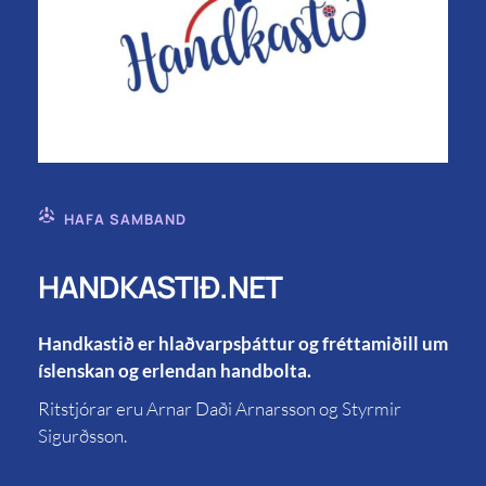
HAFA SAMBAND
HANDKASTIÐ.NET
Handkastið er hlaðvarpsþáttur og fréttamiðill um
íslenskan og erlendan handbolta.
Ritstjórar eru Arnar Daði Arnarsson og Styrmir
Sigurðsson.