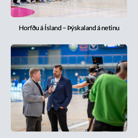
Horfðu á Ísland – Þýskaland á netinu