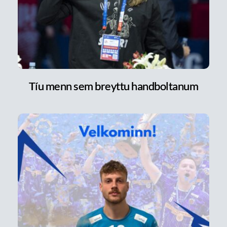
Tíu menn sem breyttu handboltanum