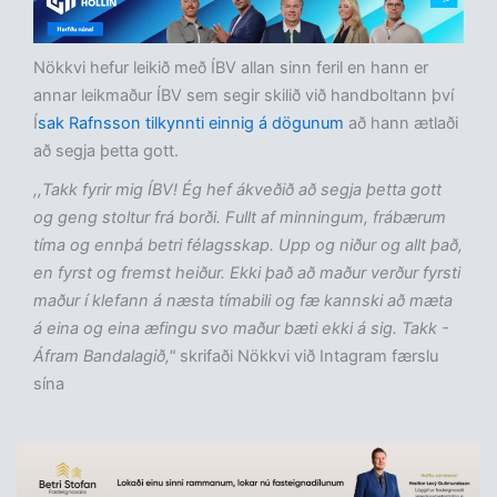
Nökkvi hefur leikið með ÍBV allan sinn feril en hann er
annar leikmaður ÍBV sem segir skilið við handboltann því
Í
sak Rafnsson tilkynnti einnig á dögunum
að hann ætlaði
að segja þetta gott.
,,Takk fyrir mig ÍBV! Ég hef ákveðið að segja þetta gott
og geng stoltur frá borði. Fullt af minningum, frábærum
tíma og ennþá betri félagsskap. Upp og niður og allt það,
en fyrst og fremst heiður. Ekki það að maður verður fyrsti
maður í klefann á næsta tímabili og fæ kannski að mæta
á eina og eina æfingu svo maður bæti ekki á sig. Takk -
Áfram Bandalagið,"
skrifaði Nökkvi við Intagram færslu
sína