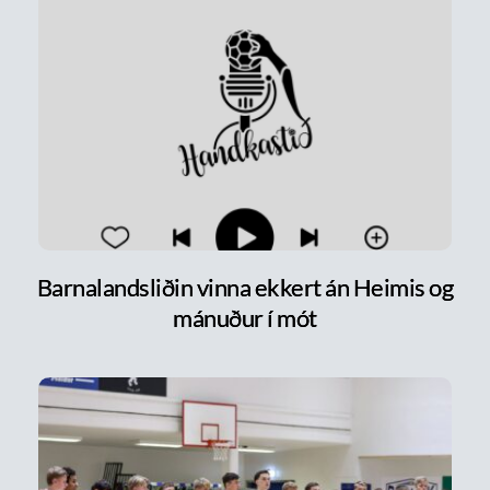
Barnalandsliðin vinna ekkert án Heimis og
mánuður í mót