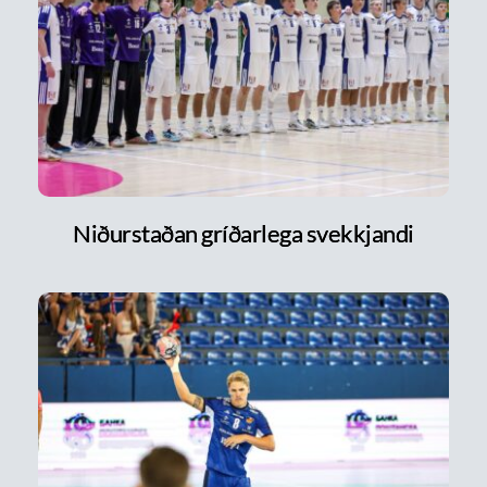
Niðurstaðan gríðarlega svekkjandi