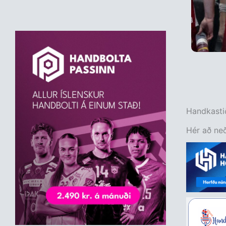
Handkastið
Hér að neð