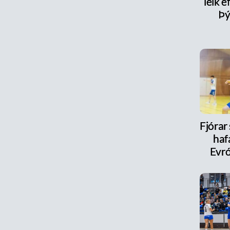
leik e
Þý
Fjórar
haf
Evr