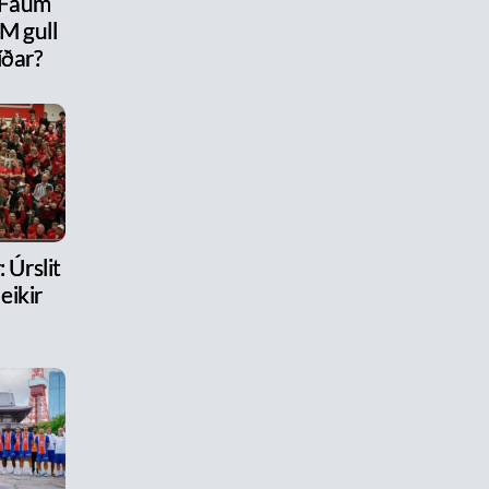
 Fáum
M gull
íðar?
 Úrslit
eikir