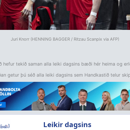
Juri Knorr (HENNING BAGGER / Ritzau Scanpix via AFP)
 hefur tekið saman alla leiki dagsins bæði hér heima og erl
an getur þú séð alla leiki dagsins sem Handkastið telur skip