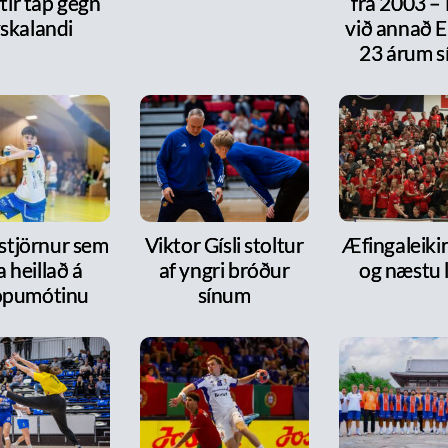
ftir tap gegn
frá 2003 –
skalandi
við annað E
23 árum s
 stjörnur sem
Viktor Gísli stoltur
Æfingaleikir:
a heillað á
af yngri bróður
og næstu l
ópumótinu
sínum