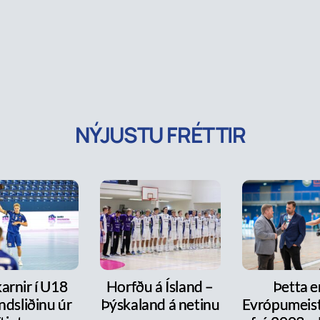
NÝJUSTU FRÉTTIR
arnir í U18
Horfðu á Ísland –
Þetta e
ndsliðinu úr
Þýskaland á netinu
Evrópumeist