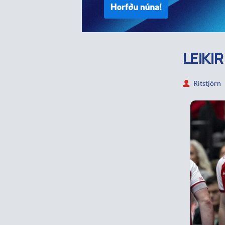
LEIKI
Ritstjórn