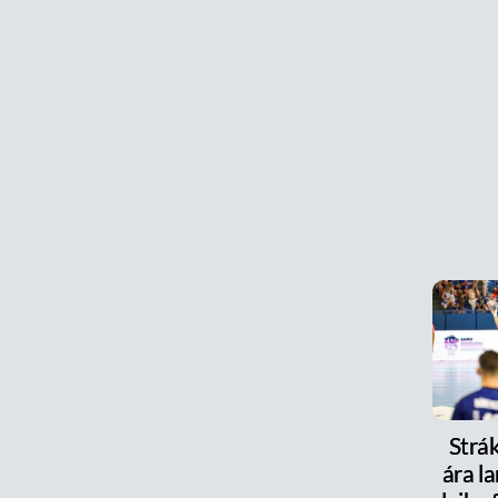
Strák
ára la