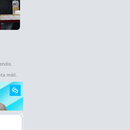
endis.
ta máli.