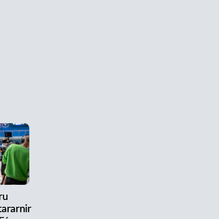
ru
ararnir