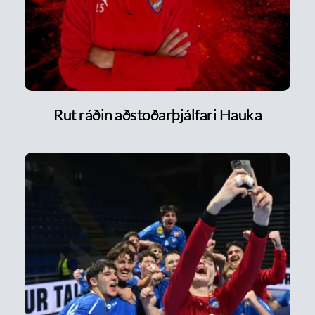
Rut ráðin aðstoðarþjálfari Hauka