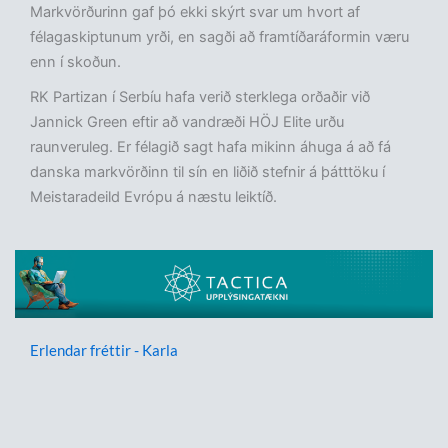
Markvörðurinn gaf þó ekki skýrt svar um hvort af
félagaskiptunum yrði, en sagði að framtíðaráformin væru
enn í skoðun.
RK Partizan í Serbíu hafa verið sterklega orðaðir við
Jannick Green eftir að vandræði HÖJ Elite urðu
raunveruleg. Er félagið sagt hafa mikinn áhuga á að fá
danska markvörðinn til sín en liðið stefnir á þátttöku í
Meistaradeild Evrópu á næstu leiktíð.
Erlendar fréttir - Karla