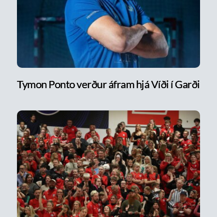
Tymon Ponto verður áfram hjá Víði í Garði