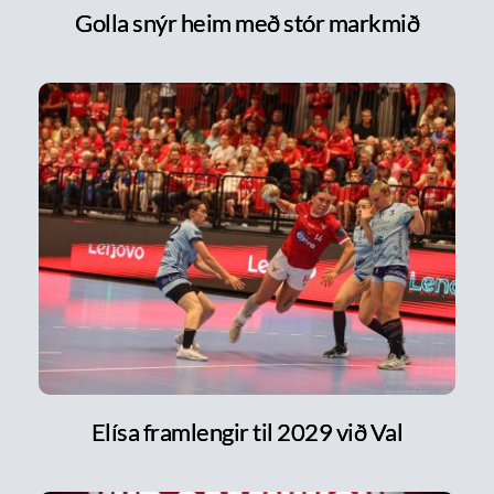
Golla snýr heim með stór markmið
Elísa framlengir til 2029 við Val