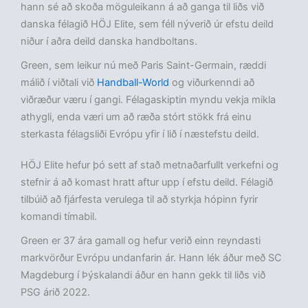
hann sé að skoða möguleikann á að ganga til liðs við
danska félagið HÖJ Elite, sem féll nýverið úr efstu deild
niður í aðra deild danska handboltans.
Green, sem leikur nú með Paris Saint-Germain, ræddi
málið í viðtali við
Handball-World
og viðurkenndi að
viðræður væru í gangi. Félagaskiptin myndu vekja mikla
athygli, enda væri um að ræða stórt stökk frá einu
sterkasta félagsliði Evrópu yfir í lið í næstefstu deild.
HÖJ Elite hefur þó sett af stað metnaðarfullt verkefni og
stefnir á að komast hratt aftur upp í efstu deild. Félagið
tilbúið að fjárfesta verulega til að styrkja hópinn fyrir
komandi tímabil.
Green er 37 ára gamall og hefur verið einn reyndasti
markvörður Evrópu undanfarin ár. Hann lék áður með SC
Magdeburg í Þýskalandi áður en hann gekk til liðs við
PSG árið 2022.