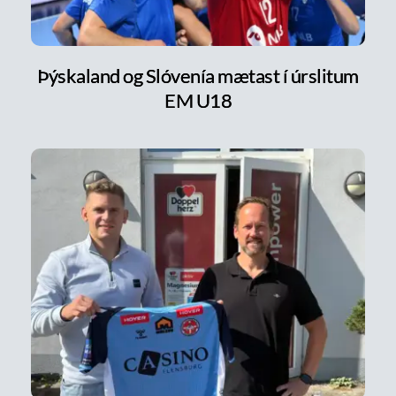
Þýskaland og Slóvenía mætast í úrslitum
EM U18