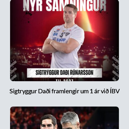
Sigtryggur Daði framlengir um 1 ár við ÍBV