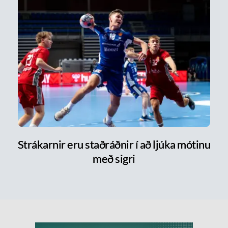
Strákarnir eru staðráðnir í að ljúka mótinu
með sigri