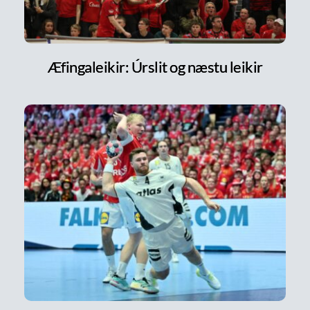
Æfingaleikir: Úrslit og næstu leikir