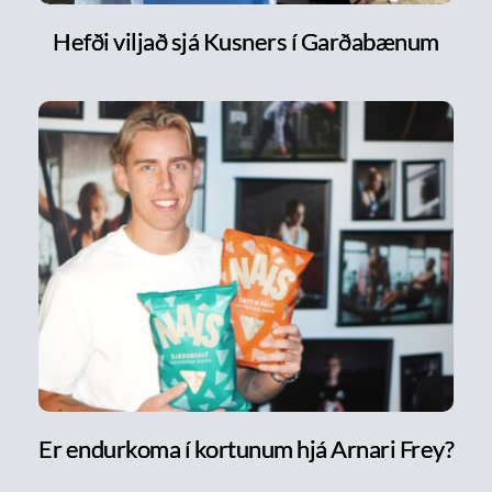
Hefði viljað sjá Kusners í Garðabænum
Er endurkoma í kortunum hjá Arnari Frey?