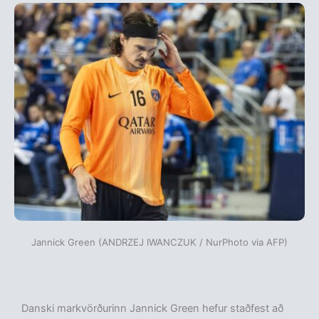
Jannick Green (ANDRZEJ IWANCZUK / NurPhoto via AFP)
Danski markvörðurinn Jannick Green hefur staðfest að