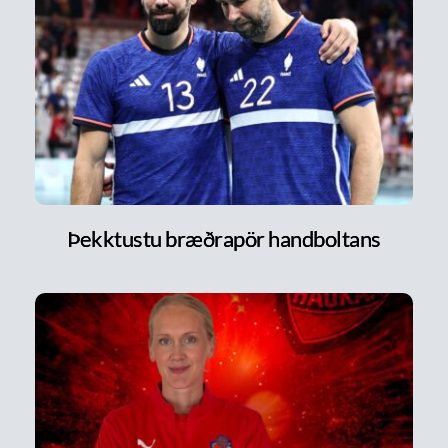
Þekktustu bræðrapör handboltans