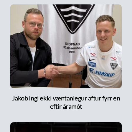
Jakob Ingi ekki væntanlegur aftur fyrr en
eftir áramót