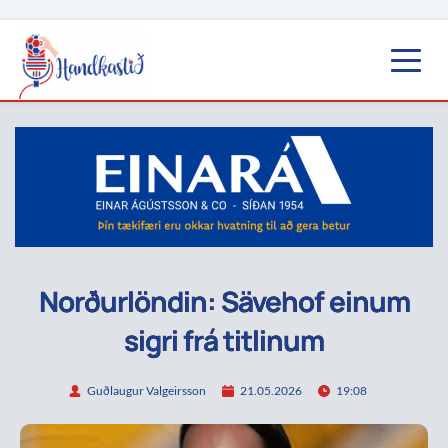
Norðurlöndin: Sävehof einum
sigri frá titlinum
Guðlaugur Valgeirsson
21.05.2026
19:08