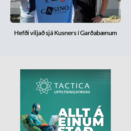
Hefði viljað sjá Kusners í Garðabænum