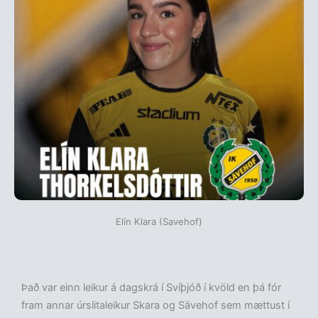
Elín Klara (Savehof)
Það var einn leikur á dagskrá í Svíþjóð í kvöld en þá fór
fram annar úrslitaleikur Skara og Sävehof sem mættust í