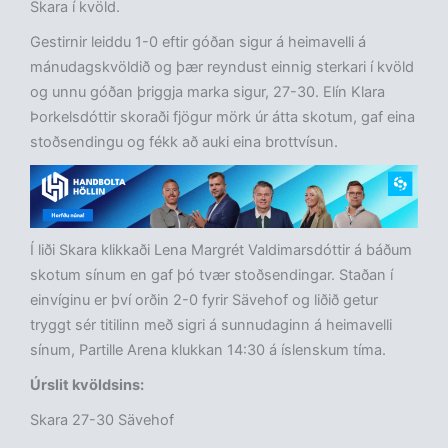
Skara í kvöld.
Gestirnir leiddu 1-0 eftir góðan sigur á heimavelli á
mánudagskvöldið og þær reyndust einnig sterkari í kvöld
og unnu góðan þriggja marka sigur, 27-30. Elín Klara
Þorkelsdóttir skoraði fjögur mörk úr átta skotum, gaf eina
stoðsendingu og fékk að auki eina brottvísun.
Í liði Skara klikkaði Lena Margrét Valdimarsdóttir á báðum
skotum sínum en gaf þó tvær stoðsendingar. Staðan í
einvíginu er því orðin 2-0 fyrir Sävehof og liðið getur
tryggt sér titilinn með sigri á sunnudaginn á heimavelli
sínum, Partille Arena klukkan 14:30 á íslenskum tíma.
Úrslit kvöldsins:
Skara 27-30 Sävehof