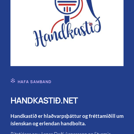
HAFA SAMBAND
HANDKASTIÐ.NET
Handkastið er hlaðvarpsþáttur og fréttamiðill um
íslenskan og erlendan handbolta.
Ritstjórar eru Arnar Daði Arnarsson og Styrmir