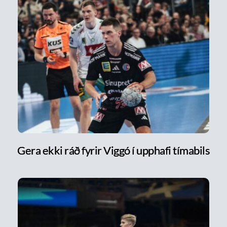
Gera ekki ráð fyrir Viggó í upphafi tímabils