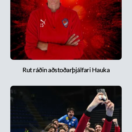
Rut ráðin aðstoðarþjálfari Hauka