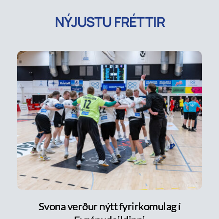
NÝJUSTU FRÉTTIR
Svona verður nýtt fyrirkomulag í