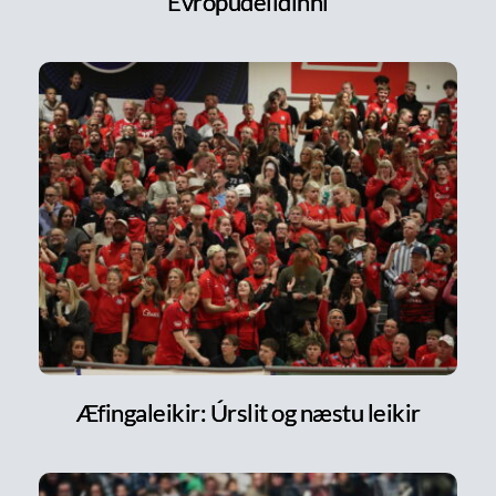
Evrópudeildinni
Æfingaleikir: Úrslit og næstu leikir