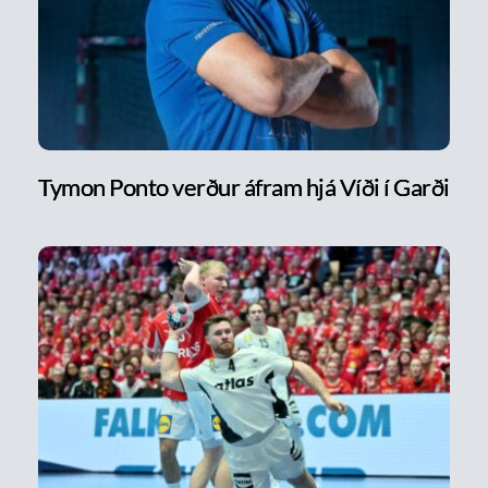
Tymon Ponto verður áfram hjá Víði í Garði