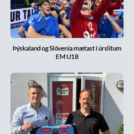
Þýskaland og Slóvenía mætast í úrslitum
EM U18