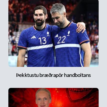
Þekktustu bræðrapör handboltans