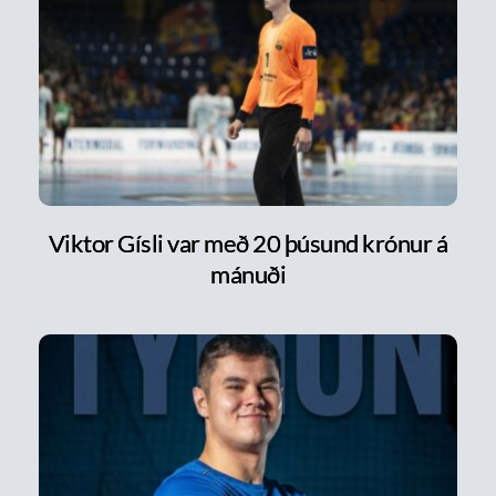
Viktor Gísli var með 20 þúsund krónur á
mánuði