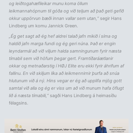
og leiðtogahæfileikar munu koma öllum
leikmannahópnum til góða og við teljum að það geti gefið
okkur uppörvun bæði innan vallar sem utan,“
segir Hans
Lindberg um komu Jannick Green.
„Ég get sagt að ég hef aldrei talað jafn mikið í síma og
haldið jafn marga fundi og ég geri núna. Það er engin
leyndarmál að við viljum halda samningunum fyrir næsta
tímabil sem við höfum þegar gert. Framtíðaráætlanir
okkar og metnaðarstig í HØJ Elite eru ekki fyrir áhrifum af
fallinu. En við skiljum líka að leikmennirnir þurfa að snúa
hlutunum við á ný. Hins vegar er ég að upplifa mjög gott
samtal við alla og ég er viss um að við munum hafa öflugt
lið á næsta tímabili,“
sagði Hans Lindberg á heimasíðu
félagsins.