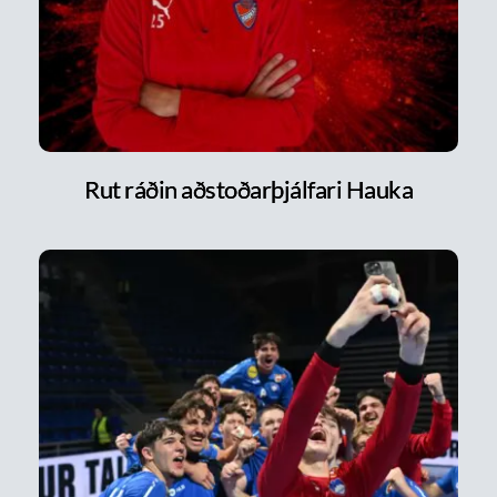
Rut ráðin aðstoðarþjálfari Hauka