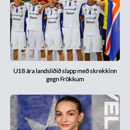
U18 ára landsliðið slapp með skrekkinn
gegn Frökkum