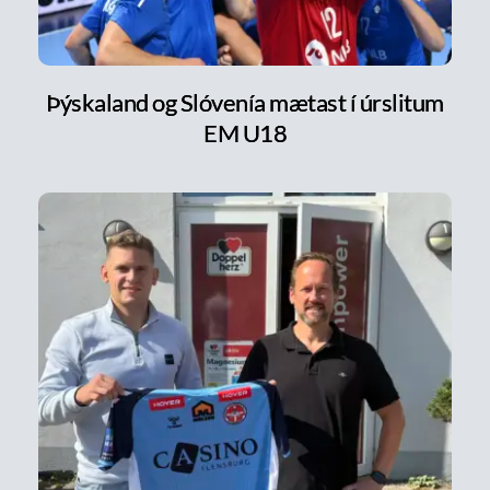
Þýskaland og Slóvenía mætast í úrslitum
EM U18