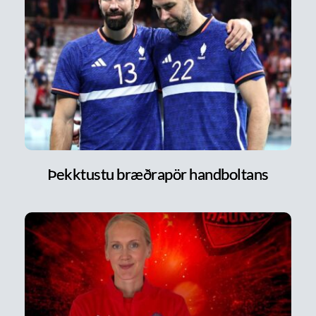
Þekktustu bræðrapör handboltans