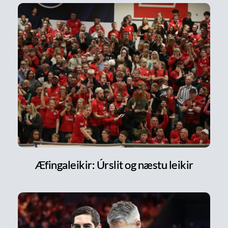
Æfingaleikir: Úrslit og næstu leikir