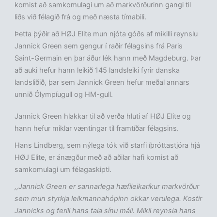
komist að samkomulagi um að markvörðurinn gangi til
liðs við félagið frá og með næsta tímabili.
Þetta þýðir að HØJ Elite mun njóta góðs af mikilli reynslu
Jannick Green sem gengur í raðir félagsins frá Paris
Saint-Germain en þar áður lék hann með Magdeburg. Þar
að auki hefur hann leikið 145 landsleiki fyrir danska
landsliðið, þar sem Jannick Green hefur meðal annars
unnið Ólympíugull og HM-gull.
Jannick Green hlakkar til að verða hluti af HØJ Elite og
hann hefur miklar væntingar til framtíðar félagsins.
Hans Lindberg, sem nýlega tók við starfi íþróttastjóra hjá
HØJ Elite, er ánægður með að aðilar hafi komist að
samkomulagi um félagaskipti.
,,Jannick Green er sannarlega hæfileikaríkur markvörður
sem mun styrkja leikmannahópinn okkar verulega. Kostir
Jannicks og ferill hans tala sínu máli. Mikil reynsla hans