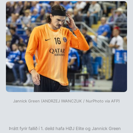
Jannick Green (ANDRZEJ IWANCZUK / NurPhoto via AFP)
Þrátt fyrir fallið í 1. deild hafa HØJ Elite og Jannick Green