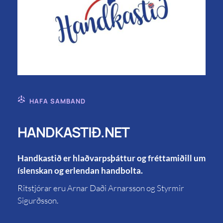
HAFA SAMBAND
HANDKASTIÐ.NET
Handkastið er hlaðvarpsþáttur og fréttamiðill um
íslenskan og erlendan handbolta.
Ritstjórar eru Arnar Daði Arnarsson og Styrmir
Sigurðsson.