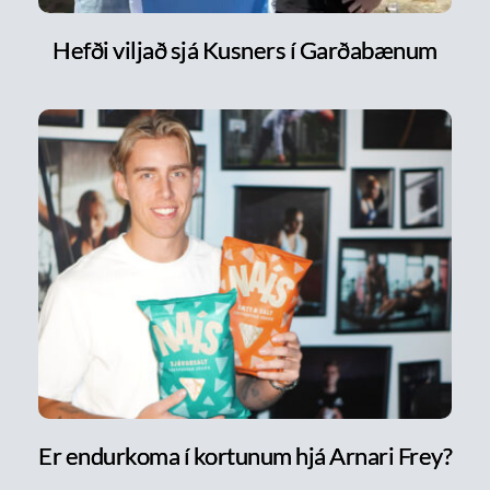
Hefði viljað sjá Kusners í Garðabænum
Er endurkoma í kortunum hjá Arnari Frey?