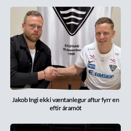
Jakob Ingi ekki væntanlegur aftur fyrr en
eftir áramót