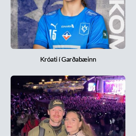
Króati í Garðabæinn