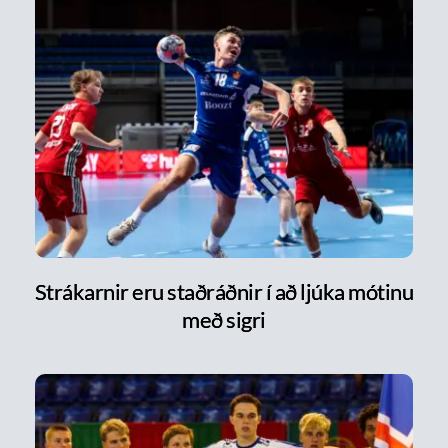
Strákarnir eru staðráðnir í að ljúka mótinu
með sigri