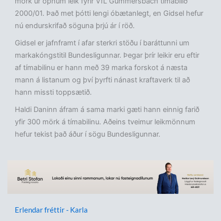
mörk úr opnum leik fyrir VfL Gummersbach tímabilið
2000/01. Það met þótti lengi óbætanlegt, en Gidsel hefur
nú endurskrifað söguna þrjú ár í röð.
Gidsel er jafnframt í afar sterkri stöðu í baráttunni um
markakóngstitil Bundesligunnar. Þegar þrír leikir eru eftir
af tímabilinu er hann með 39 marka forskot á næsta
mann á listanum og því þyrfti nánast kraftaverk til að
hann missti toppsætið.
Haldi Daninn áfram á sama marki gæti hann einnig farið
yfir 300 mörk á tímabilinu. Aðeins tveimur leikmönnum
hefur tekist það áður í sögu Bundesligunnar.
Erlendar fréttir - Karla