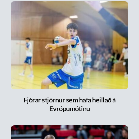
Fjórar stjörnur sem hafa heillað á
Evrópumótinu