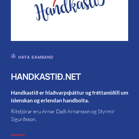
HAFA SAMBAND
HANDKASTIÐ.NET
Handkastið er hlaðvarpsþáttur og fréttamiðill um
íslenskan og erlendan handbolta.
Ritstjórar eru Arnar Daði Arnarsson og Styrmir
Sigurðsson.