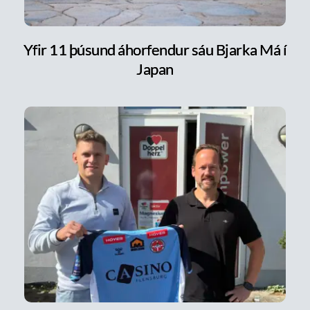
Yfir 11 þúsund áhorfendur sáu Bjarka Má í
Japan