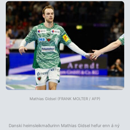
Mathias Gidsel (FRANK MOLTER / AFP)
Danski heimsleikmaðurinn Mathias Gidsel hefur enn á ný