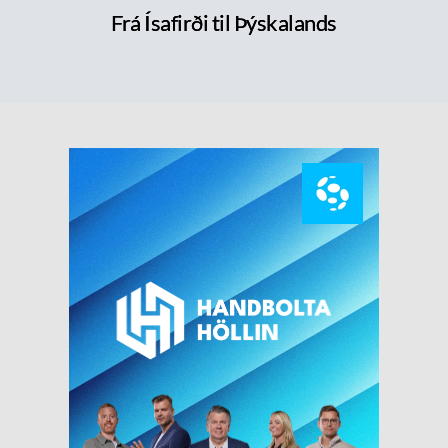
Frá Ísafirði til Þýskalands