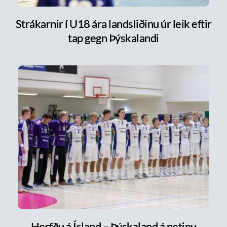
Strákarnir í U18 ára landsliðinu úr leik eftir
tap gegn Þýskalandi
Horfðu á Ísland – Þýskaland á netinu