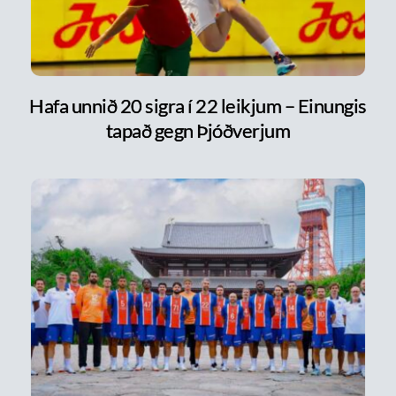
Hafa unnið 20 sigra í 22 leikjum – Einungis
tapað gegn Þjóðverjum