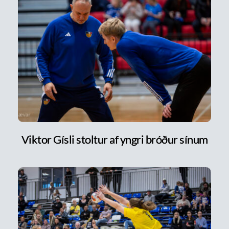
Viktor Gísli stoltur af yngri bróður sínum