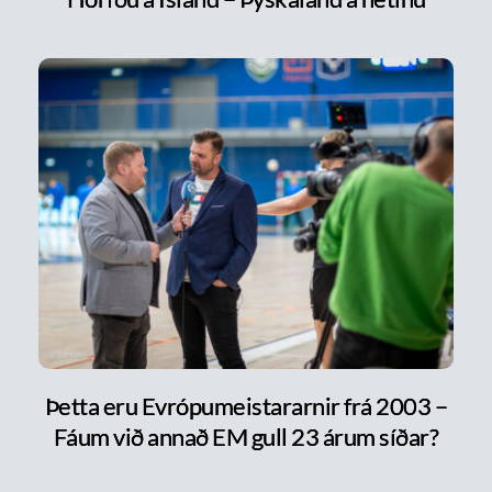
Þetta eru Evrópumeistararnir frá 2003 –
Fáum við annað EM gull 23 árum síðar?