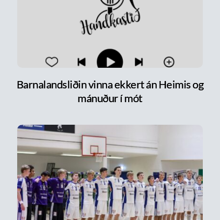
Barnalandsliðin vinna ekkert án Heimis og
mánuður í mót