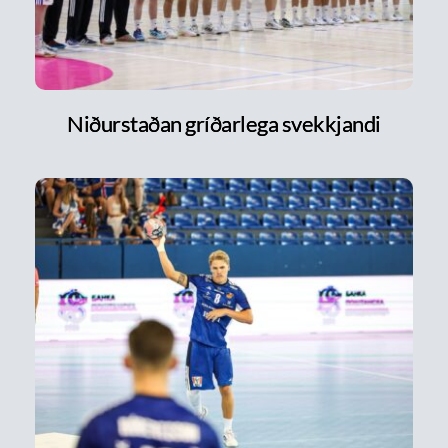
Niðurstaðan gríðarlega svekkjandi