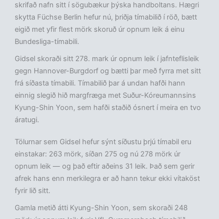
skrifað nafn sitt í sögubækur þýska handboltans. Hægri
skytta Füchse Berlin hefur nú, þriðja tímabilið í röð, bætt
eigið met yfir flest mörk skoruð úr opnum leik á einu
Bundesliga-tímabili.
Gidsel skoraði sitt 278. mark úr opnum leik í jafnteflisleik
gegn Hannover-Burgdorf og bætti þar með fyrra met sitt
frá síðasta tímabili. Tímabilið þar á undan hafði hann
einnig slegið hið margfræga met Suður-Kóreumannsins
Kyung-Shin Yoon, sem hafði staðið ósnert í meira en tvo
áratugi.
Tölurnar sem Gidsel hefur sýnt síðustu þrjú tímabil eru
einstakar: 263 mörk, síðan 275 og nú 278 mörk úr
opnum leik — og það eftir aðeins 31 leik. Það sem gerir
afrek hans enn merkilegra er að hann tekur ekki vítaköst
fyrir lið sitt.
Gamla metið átti Kyung-Shin Yoon, sem skoraði 248