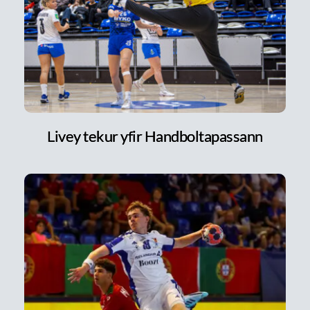
Livey tekur yfir Handboltapassann