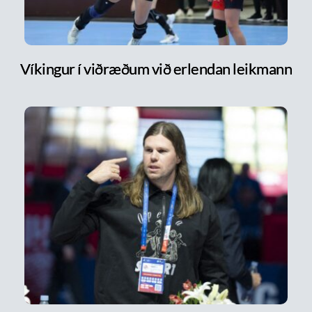
Víkingur í viðræðum við erlendan leikmann