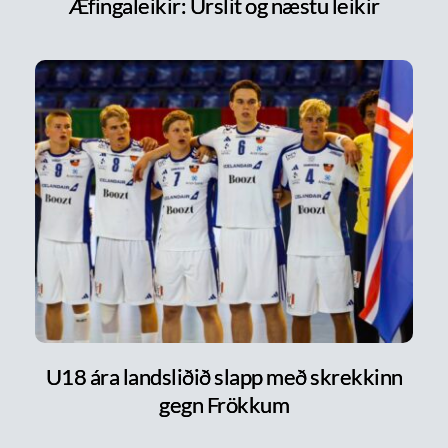
Æfingaleikir: Úrslit og næstu leikir
U18 ára landsliðið slapp með skrekkinn
gegn Frökkum