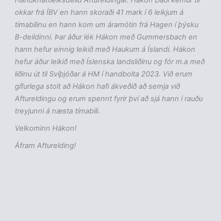
Handknattleiksdeild Aftureldingar. H
ákon Da
ði kemur til
okkar fr
á
ÍBV en hann skora
ði 41 mark
í 6 leikjum
á
t
ímabilinu en hann kom um
áram
ótin fr
á Hagen
í
þýsku
B-deildinni.
Þar
áður l
ék H
ákon me
ð Gummersbach en
hann hefur einnig leiki
ð me
ð Haukum
á
Íslandi. H
ákon
hefur
áður leiki
ð me
ð
Íslenska landsli
ðinu og f
ór m.a me
ð
li
ðinu
út til Sv
íþj
óðar
á HM
í handbolta 2023. Vi
ð erum
g
ífurlega stolt að Hákon hafi ákveðið að semja við
Aftureldingu og erum spennt fyrir því að sjá hann í rauðu
treyjunni á næsta tímabili.
Velkominn Hákon!
Áfram Afturelding!