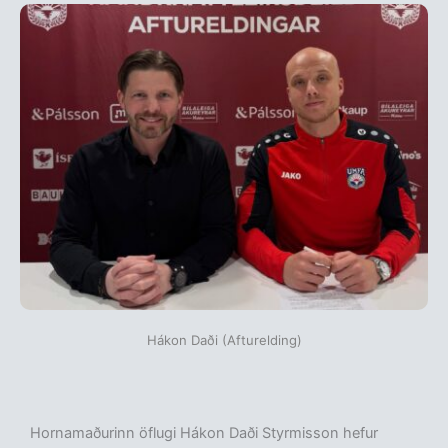
Hákon Daði (Afturelding)
Hornamaðurinn öflugi Hákon Daði Styrmisson hefur