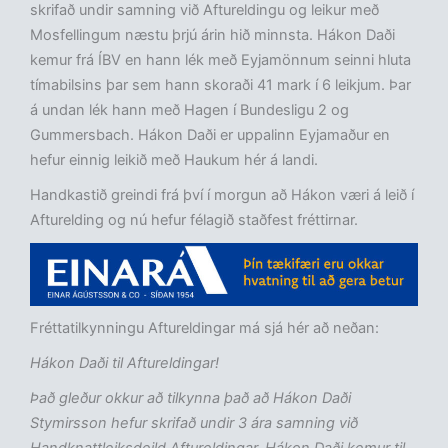
skrifað undir samning við Aftureldingu og leikur með
Mosfellingum næstu þrjú árin hið minnsta. Hákon Daði
kemur frá ÍBV en hann lék með Eyjamönnum seinni hluta
tímabilsins þar sem hann skoraði 41 mark í 6 leikjum. Þar
á undan lék hann með Hagen í Bundesligu 2 og
Gummersbach. Hákon Daði er uppalinn Eyjamaður en
hefur einnig leikið með Haukum hér á landi.
Handkastið greindi frá því í morgun að Hákon væri á leið í
Afturelding og nú hefur félagið staðfest fréttirnar.
Fréttatilkynningu Aftureldingar má sjá hér að neðan:
Hákon Daði til Aftureldingar!
Þa
ð gle
ður okkur a
ð tilkynna
þa
ð a
ð H
ákon Da
ði
Stymirsson hefur skrifa
ð undir 3
ára samning vi
ð