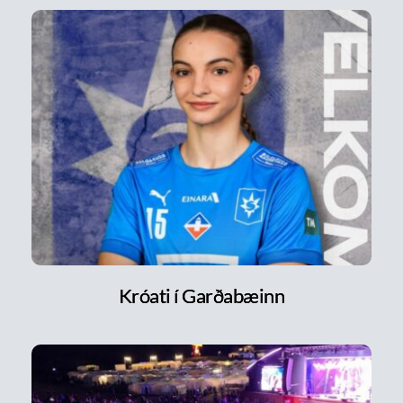
Króati í Garðabæinn