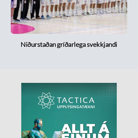
Niðurstaðan gríðarlega svekkjandi