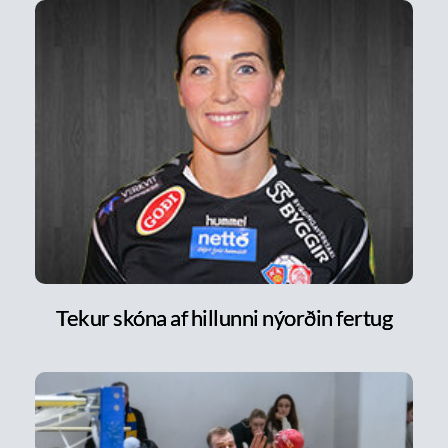
Tekur skóna af hillunni nýorðin fertug