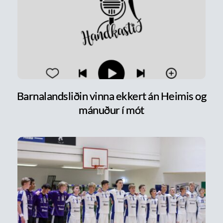
Barnalandsliðin vinna ekkert án Heimis og
mánuður í mót