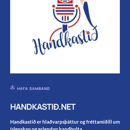
HAFA SAMBAND
HANDKASTIÐ.NET
Handkastið er hlaðvarpsþáttur og fréttamiðill um
íslenskan og erlendan handbolta.