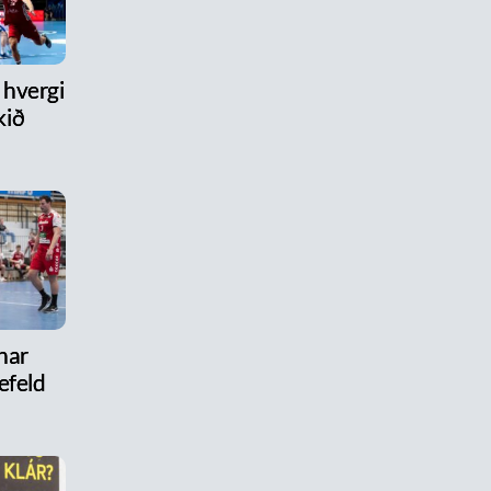
hvergi
kið
nar
efeld