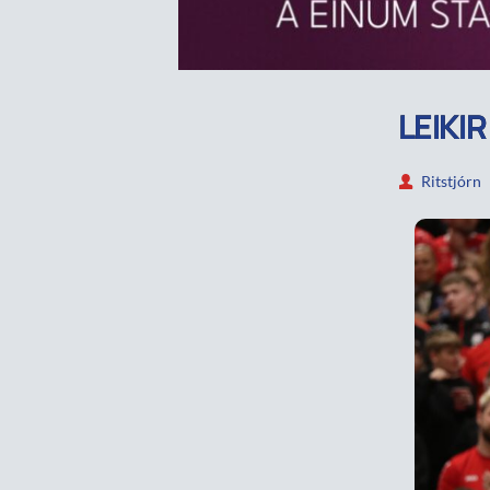
LEIKI
Ritstjórn