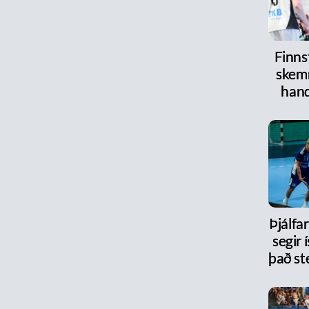
Finnst
skem
han
Þjálfa
segir 
það st