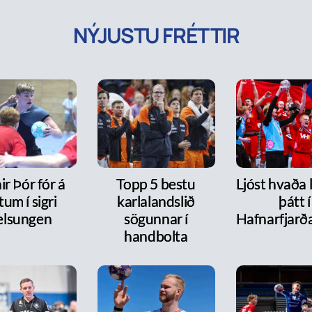
NÝJUSTU FRÉTTIR
r Þór fór á
Topp 5 bestu
Ljóst hvaða 
tum í sigri
karlalandslið
þátt í
lsungen
sögunnar í
Hafnarfjarð
handbolta