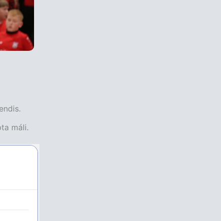
endis.
ta máli.