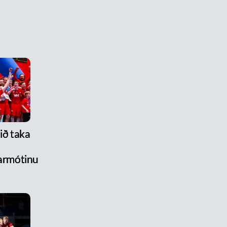
lið taka
armótinu