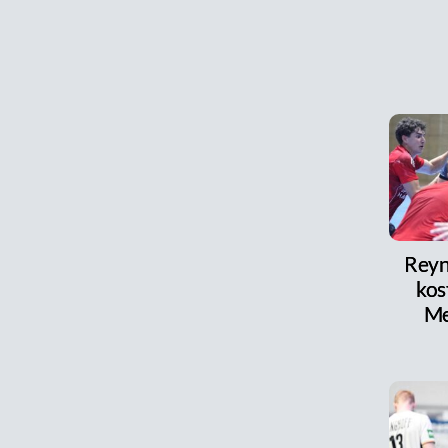
Reyni
kos
Me