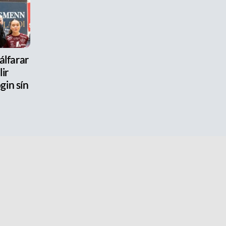
jálfarar
lir
gin sín