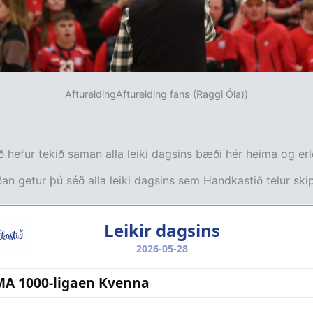
AftureldingAfturelding fans (Raggi Óla))
 hefur tekið saman alla leiki dagsins bæði hér heima og erl
an getur þú séð alla leiki dagsins sem Handkastið telur skip