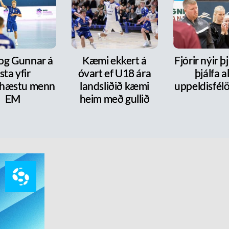
 og Gunnar á
Kæmi ekkert á
Fjórir nýir þ
ista yfir
óvart ef U18 ára
þjálfa al
hæstu menn
landsliðið kæmi
uppeldisfélö
EM
heim með gullið