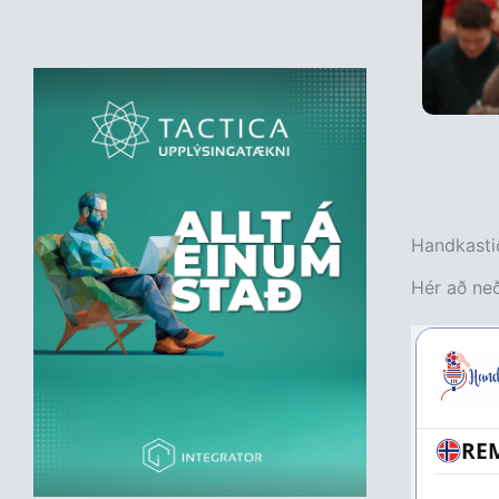
Handkastið
Hér að neð