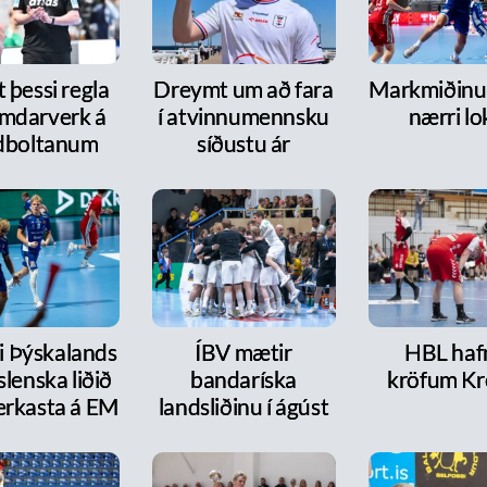
 þessi regla
Dreymt um að fara
Markmiðinu 
mdarverk á
í atvinnumennsku
nærri lo
dboltanum
síðustu ár
ri Þýskalands
ÍBV mætir
HBL haf
íslenska liðið
bandaríska
kröfum Kr
erkasta á EM
landsliðinu í ágúst