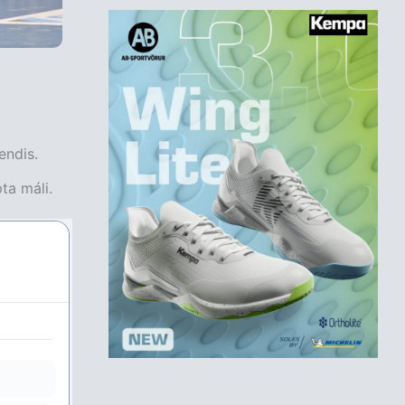
endis.
ta máli.