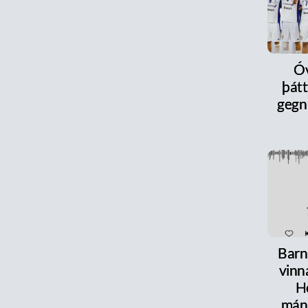
Óv
þát
gegn
Barn
vinn
H
mán