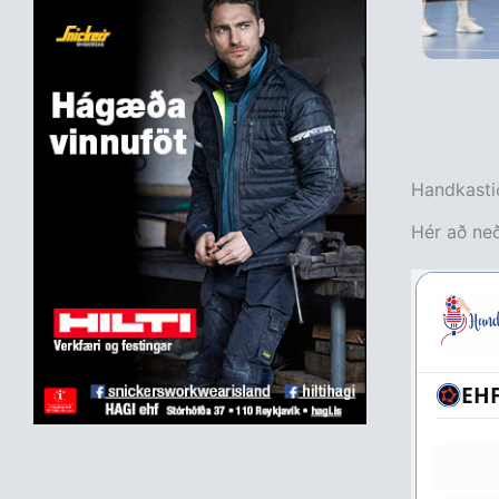
Handkastið
Hér að neð