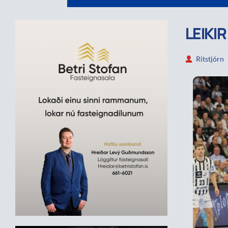
LEIKI
Ritstjórn