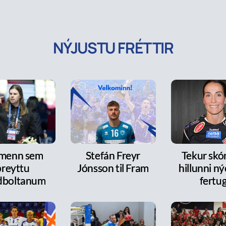
NÝJUSTU FRÉTTIR
 menn sem
Stefán Freyr
Tekur skó
breyttu
Jónsson til Fram
hillunni n
dboltanum
fertu