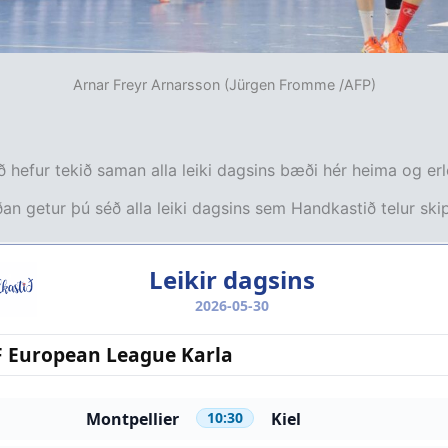
Arnar Freyr Arnarsson (Jürgen Fromme /AFP)
 hefur tekið saman alla leiki dagsins bæði hér heima og erl
an getur þú séð alla leiki dagsins sem Handkastið telur skip