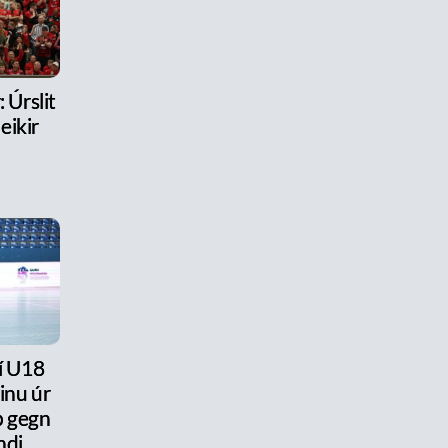
 Úrslit
eikir
 í U18
ðinu úr
ap gegn
ndi