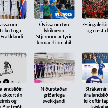
issa um
Óvissa um tvo
Æfingaleikir:
ttöku Loga
lykilmenn
og næstu l
 Frakklandi
Stjörnunnar fyrir
komandi tímabil
alandsliðin
Niðurstaðan
Strákarnir
a ekkert án
gríðarlega
ára landsli
eimis og
svekkjandi
leik eftir t
uður í mót
Þýskala