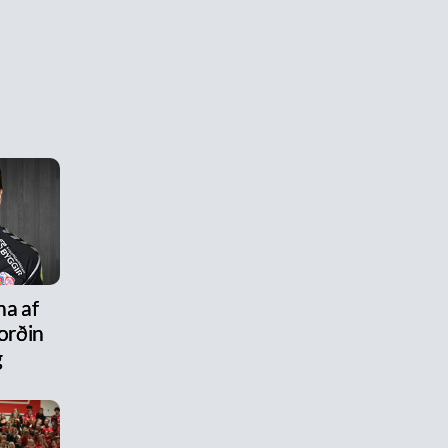
na af
ýorðin
g