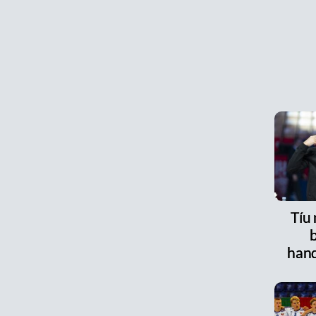
Tíu
han