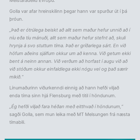
Meistaradeild Evrópu.
Golla var afar hreinskilinn þegar hann var spurður út í þá
þróun.
„Það er ótrúlega beiskt að allt sem maður hefur unnið að í
níu eða tíu mánuði, allt sem maður hefur stefnt að, skuli
hrynja á svo stuttum tíma. Það er gríðarlega sárt. En við
höfum aðeins sjálfum okkur um að kenna. Við getum ekki
bent á neinn annan. Við verðum að horfast í augu við að
við stóðum okkur einfaldlega ekki nógu vel og það særir
mikið.“
Línumaðurinn viðurkenndi einnig að hann hefði viljað
enda tíma sinn hjá Flensburg með titil í höndunum.
„Ég hefði viljað fara héðan með eitthvað í höndunum,“
sagði Golla, sem mun leika með MT Melsungen frá næsta
tímabili.