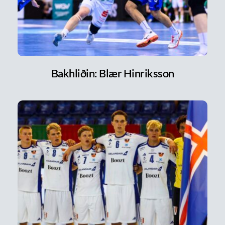
Bakhliðin: Blær Hinriksson