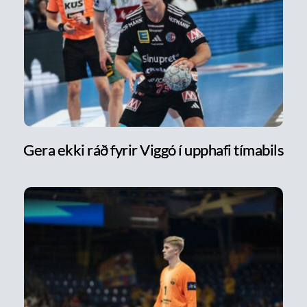
Gera ekki ráð fyrir Viggó í upphafi tímabils