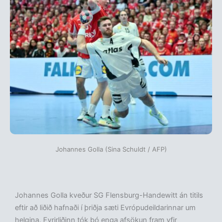
Johannes Golla (Sina Schuldt / AFP)
Johannes Golla kveður SG Flensburg-Handewitt án titils
eftir að liðið hafnaði í þriðja sæti Evrópudeildarinnar um
helgina. Fyrirliðinn tók þó enga afsökun fram yfir