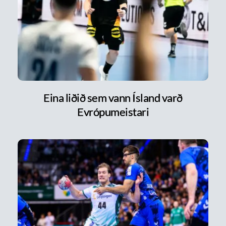
Eina liðið sem vann Ísland varð
Evrópumeistari