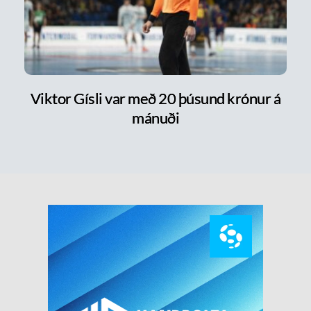
Viktor Gísli var með 20 þúsund krónur á
mánuði