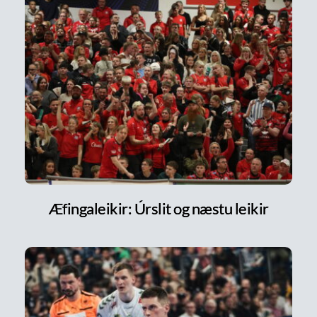
Æfingaleikir: Úrslit og næstu leikir