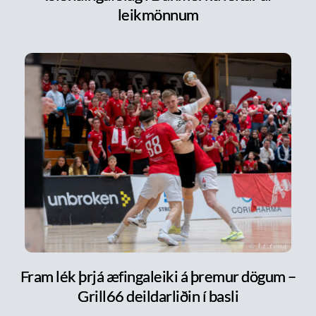
leikmönnum
Fram lék þrjá æfingaleiki á þremur dögum –
Grill66 deildarliðin í basli