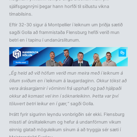
sjálfsgagnrýni þegar hann horfði til síðustu vikna
tímabilsins.
Eftir 32-30 sigur á Montpellier í leiknum um þriðja sætið
sagði Golla að frammistaða Flensburg hefði verið mun
betri en í tapinu í undanúrslitunum.
„Ég held að við höfum verið mun meira með í leiknum á
öllum sviðum en í
leiknum á laugardaginn
. Okkur tókst að
vera árásargjarnir í vörninni frá upphafi og það hjálpaði
okkur að komast vel inn í sóknarleikinn. Þetta var því
töluvert betri leikur en í gær,“
sagði Golla.
Þrátt fyrir sigurinn leyndu vonbrigðin sér ekki. Flensburg
missti af úrslitaleiknum og hefur á undanförnum vikum
einnig glatað möguleikum sínum á að tryggja sér sæti í