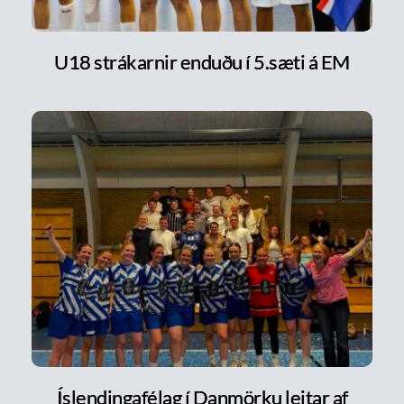
U18 strákarnir enduðu í 5.sæti á EM
Íslendingafélag í Danmörku leitar af