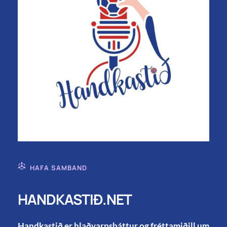
HAFA SAMBAND
HANDKASTIÐ.NET
Handkastið er hlaðvarpsþáttur og fréttamiðill um