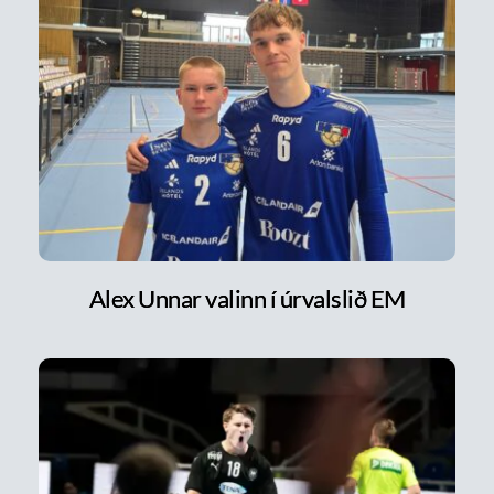
Alex Unnar valinn í úrvalslið EM