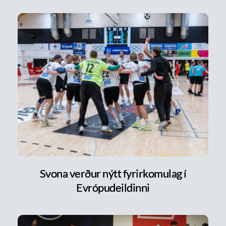
Svona verður nýtt fyrirkomulag í
Evrópudeildinni