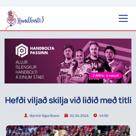
Hefði viljað skilja við liðið með titli
Styrmir Sigurðsson
02.06.2026
14:00