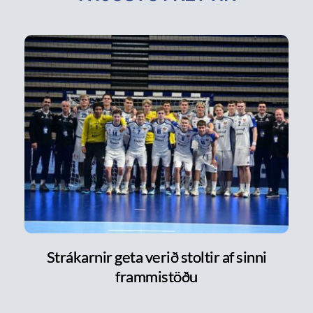
Strákarnir geta verið stoltir af sinni
frammistöðu