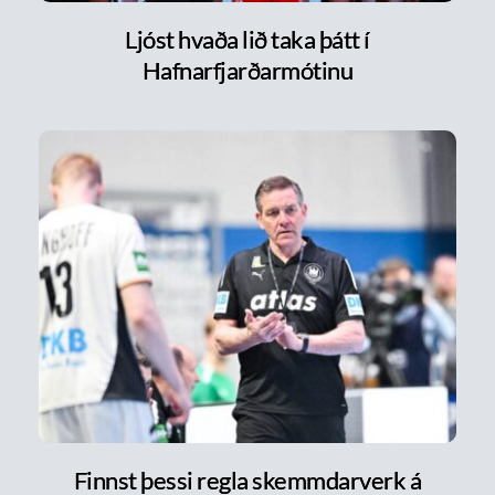
Ljóst hvaða lið taka þátt í
Hafnarfjarðarmótinu
Finnst þessi regla skemmdarverk á