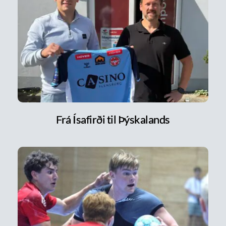
Frá Ísafirði til Þýskalands