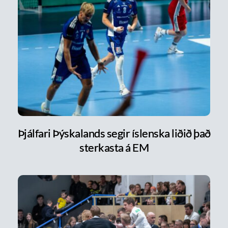
Þjálfari Þýskalands segir íslenska liðið það
sterkasta á EM