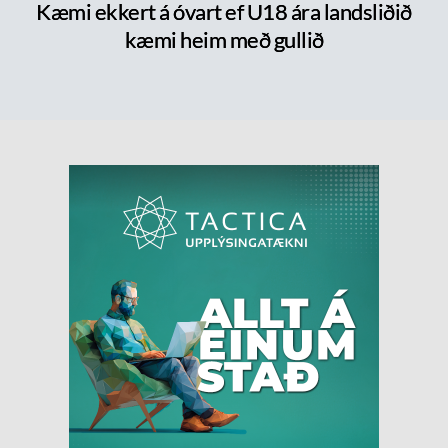
Kæmi ekkert á óvart ef U18 ára landsliðið
kæmi heim með gullið