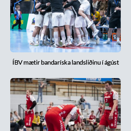
ÍBV mætir bandaríska landsliðinu í ágúst