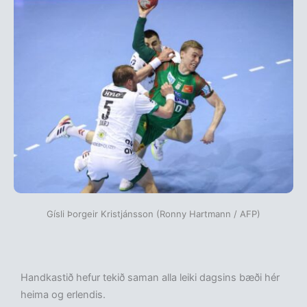
Gísli Þorgeir Kristjánsson (Ronny Hartmann / AFP)
Handkastið hefur tekið saman alla leiki dagsins bæði hér
heima og erlendis.