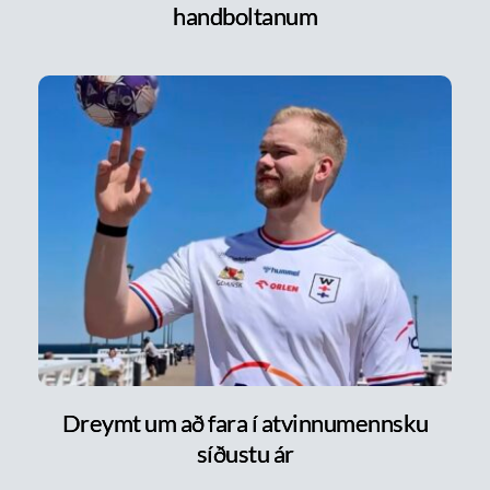
handboltanum
Dreymt um að fara í atvinnumennsku
síðustu ár