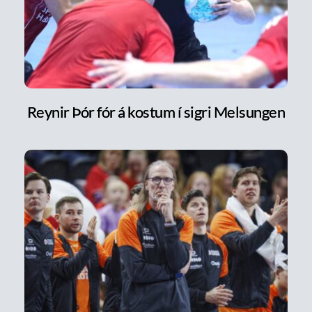
Reynir Þór fór á kostum í sigri Melsungen