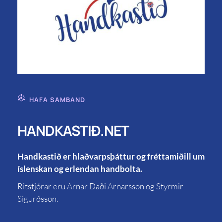
HAFA SAMBAND
HANDKASTIÐ.NET
Handkastið er hlaðvarpsþáttur og fréttamiðill um
íslenskan og erlendan handbolta.
Ritstjórar eru Arnar Daði Arnarsson og Styrmir
Sigurðsson.