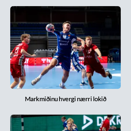
Markmiðinu hvergi nærri lokið