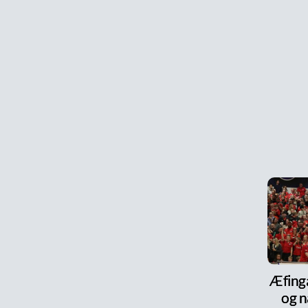
Æfinga
og n