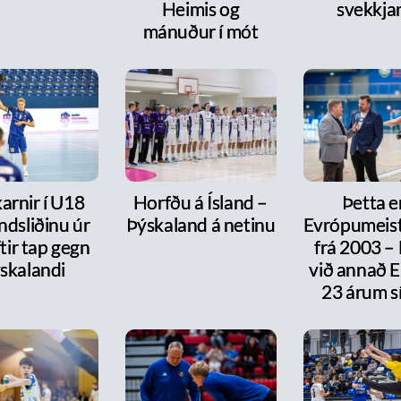
Heimis og
svekkja
mánuður í mót
arnir í U18
Horfðu á Ísland –
Þetta e
ndsliðinu úr
Þýskaland á netinu
Evrópumeist
ftir tap gegn
frá 2003 –
skalandi
við annað E
23 árum s