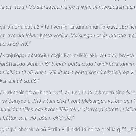
ala um sæti í Meistaradeildinni og mikinn fjárhagslegan mun 
gir ómögulegt að vita hvernig leikurinn muni þróast.
„Ég hef
m hvernig leikur þetta verður. Melsungen er örugglega m
erki og við.“
r óvenjulegar aðstæður segir Berlin-liðið ekki ætla að breyta
 íþróttalegu sjónarmiði breytir þetta engu í undirbúningnum.
 leikinn til að vinna. Við lítum á þetta sem úrslitaleik og vi
kur annað sætið.“
 viðurkennir þó að hann þurfi að undirbúa leikmenn sína fyrir 
sviðsmyndir. „
Við vitum ekki hvort Melsungen verður enn í 
udeildartitilinn eða hvort liðið tekur einhverja áhættu í lei
a þáttur sem við ráðum ekki við.“
gur þó áherslu á að Berlin vilji ekki fá neina greiða gjöf.
„En