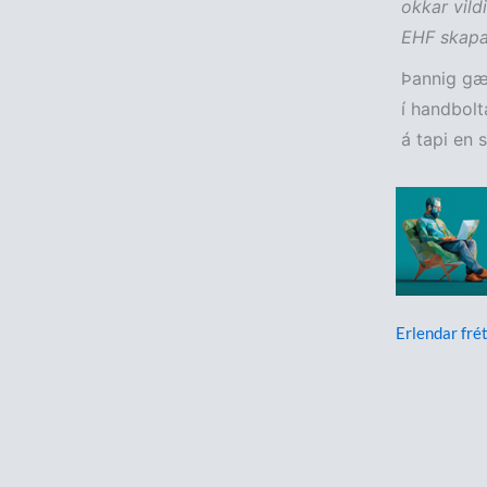
okkar vild
EHF skapað
Þannig gæt
í handbolt
á tapi en s
Erlendar frét