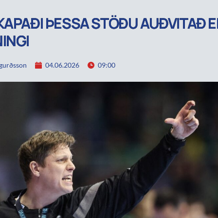
KAPAÐI ÞESSA STÖÐU AUÐVITAÐ EK
INGI
igurðsson
04.06.2026
09:00