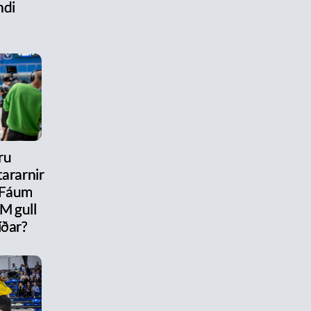
ndi
ru
ararnir
 Fáum
M gull
íðar?