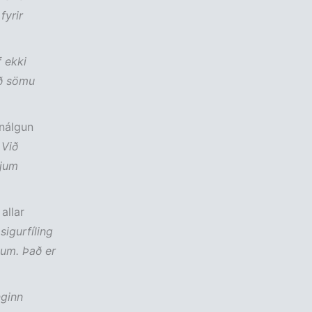
fyrir
 ekki
eð sömu
 nálgun
 Við
ljum
allar
sigurfíling
knum. Það er
ginn