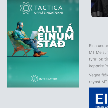
Einn undar
MT Melsung
fyrir lok 
keppnistím
Vegna flók
reynst MT