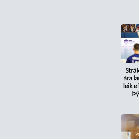
Strák
ára la
leik e
Þý