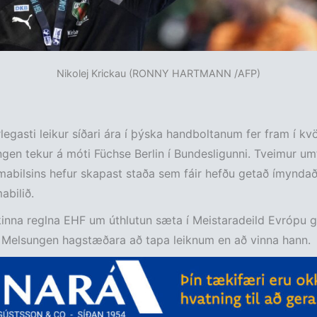
Nikolej Krickau (RONNY HARTMANN /AFP)
legasti leikur síðari ára í þýska handboltanum fer fram í kv
en tekur á móti Füchse Berlin í Bundesligunni. Tveimur u
tímabilsins hefur skapast staða sem fáir hefðu getað ímyndað 
abilið.
inna reglna EHF um úthlutun sæta í Meistaradeild Evrópu 
 Melsungen hagstæðara að tapa leiknum en að vinna hann.