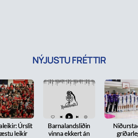
NÝJUSTU FRÉTTIR
leikir: Úrslit
Barnalandsliðin
Niðurst
æstu leikir
vinna ekkert án
gríðarl