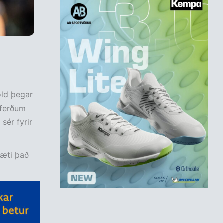
öld þegar
mferðum
sér fyrir
gæti það