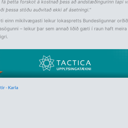
i fá þetta forskot á kostnað þess að andstæðingurinn tapi vi
i þessa stöðu auðvitað ekki af ásetningi.
“
i einn mikilvægasti leikur lokaspretts Bundesligunnar orðið
asögunni – leikur þar sem annað liðið gæti í raun haft meir
igri.
tir - Karla