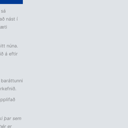
 sá
að nást í
sæti
itt núna.
ð á eftir
baráttunni
rkefnið.
upplifað
iki þar sem
hér er