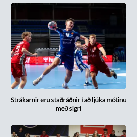
Strákarnir eru staðráðnir í að ljúka mótinu
með sigri