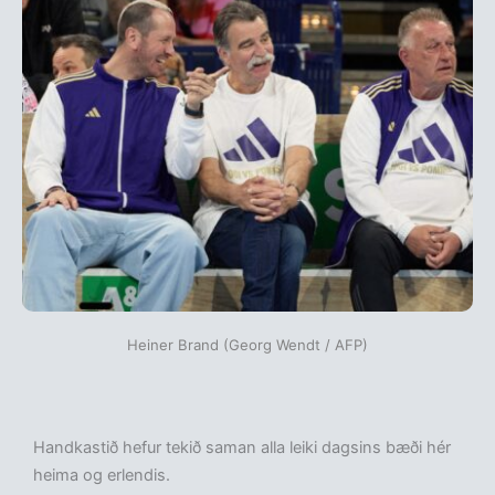
Heiner Brand (Georg Wendt / AFP)
Handkastið hefur tekið saman alla leiki dagsins bæði hér
heima og erlendis.