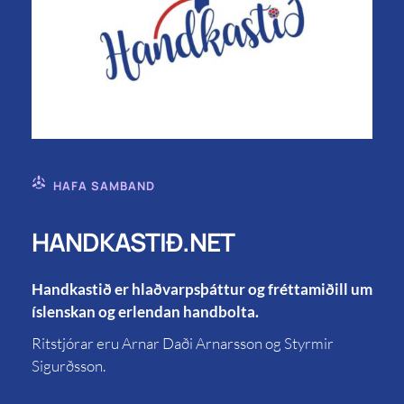
HAFA SAMBAND
HANDKASTIÐ.NET
Handkastið er hlaðvarpsþáttur og fréttamiðill um
íslenskan og erlendan handbolta.
Ritstjórar eru Arnar Daði Arnarsson og Styrmir
Sigurðsson.