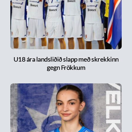
U18 ára landsliðið slapp með skrekkinn
gegn Frökkum