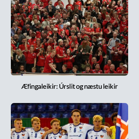
Æfingaleikir: Úrslit og næstu leikir