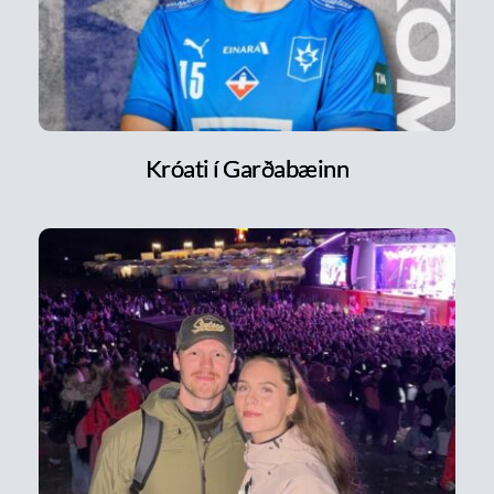
Króati í Garðabæinn