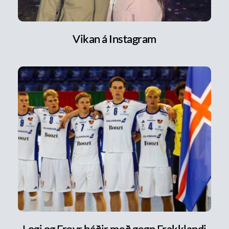
Vikan á Instagram
Logi og Freyr báðir með gegn Frakklandi