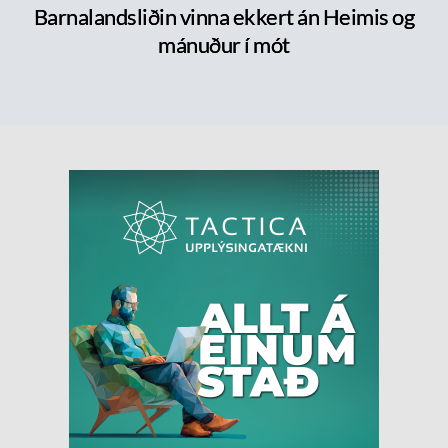
Barnalandsliðin vinna ekkert án Heimis og
mánuður í mót