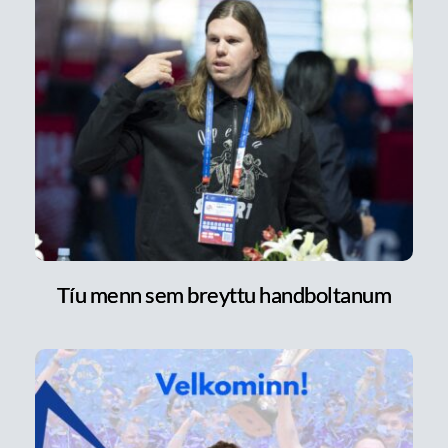
Tíu menn sem breyttu handboltanum