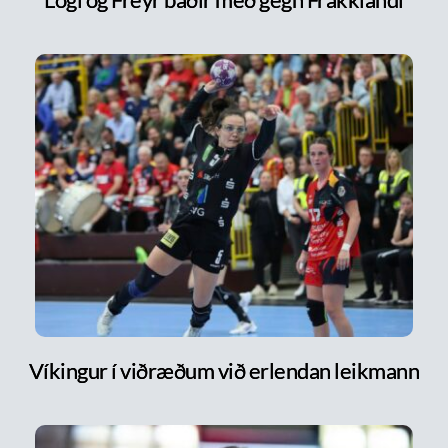
Víkingur í viðræðum við erlendan leikmann