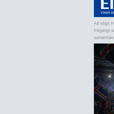
Að sögn He
frágangi 
sumarmánuð