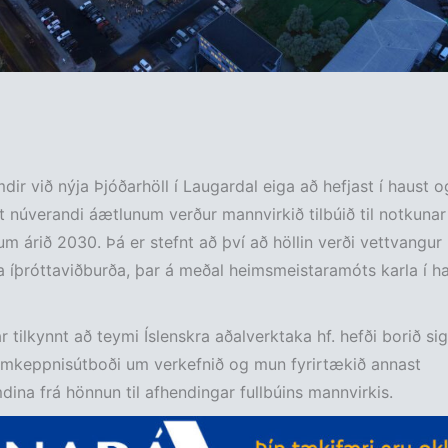
r við nýja Þjóðarhöll í Laugardal eiga að hefjast í haust o
úverandi áætlunum verður mannvirkið tilbúið til notkunar
 árið 2030. Þá er stefnt að því að höllin verði vettvangur
a íþróttaviðburða, þar á meðal heimsmeistaramóts karla í h
r tilkynnt að teymi Íslenskra aðalverktaka hf. hefði borið sig
amkeppnisútboði um verkefnið og mun fyrirtækið annast
na frá hönnun til afhendingar fullbúins mannvirkis.