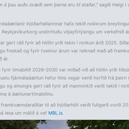
 á þau auðu svæði sem þarna eru til staðar
," sagði Helgi í 
aáætlanir Þjóðarhallarinnar hafa tekið nokkrum breytingu
g Reykjavíkurborg undirrituðu viljayfirlýsingu um verkefnið á
ar gert ráð fyrir að höllin yrði tekin í notkun árið 2025. Síðar
gu frestað og fyrir tveimur árum var reiknað með að fram
 ár.
 fyrir tímabilið 2026–2030 var miðað við að höllin yrði tilbúi
justu fjármálaáætlun hefur hins vegar verið horfið frá þeir
gu og einungis gert ráð fyrir að mannvirkið verði tekið í no
íma á áætlunartímabilinu.
framkvæmdaraðilar til að Þjóðarhöll verði fullgerð vorið 20
má lesa um málið á vef
MBL.is
.