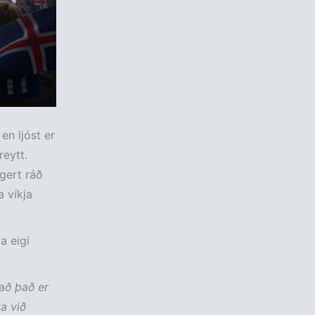
n ljóst er
eytt.
gert ráð
 víkja
a eigi
 að það er
a við