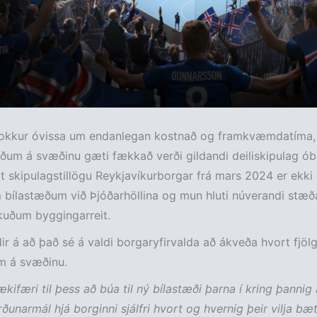
 nokkur óvissa um endanlegan kostnað og framkvæmdatíma, e
ðum á svæðinu gæti fækkað verði gildandi deiliskipulag óbr
kipulagstillögu Reykjavíkurborgar frá mars 2024 er ekki 
m bílastæðum við Þjóðarhöllina og mun hluti núverandi stæða
kuðum byggingarreit.
ir á að það sé á valdi borgaryfirvalda að ákveða hvort fjölg
m á svæðinu.
ækifæri til þess að búa til ný bílastæði þarna í kring þannig
ðunarmál hjá borginni sjálfri hvort og hvernig þeir vilja bæt