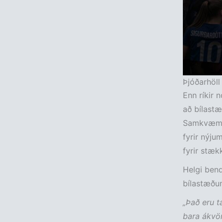
Þjóðarhöll
Enn ríkir
að bílastæ
Samkvæmt s
fyrir nýju
fyrir stæk
Helgi bend
bílastæðu
„Það eru t
bara ákvör