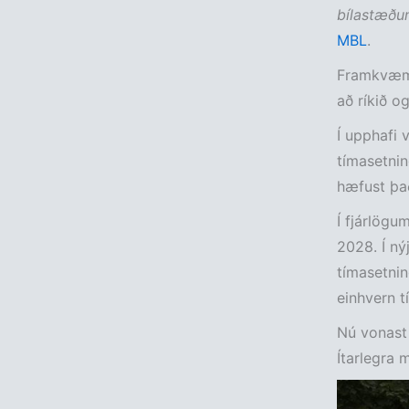
bílastæðum
MBL
.
Framkvæmd
að ríkið o
Í upphafi v
tímasetnin
hæfust það
Í fjárlögum
2028. Í ný
tímasetnin
einhvern t
Nú vonast 
Ítarlegra 