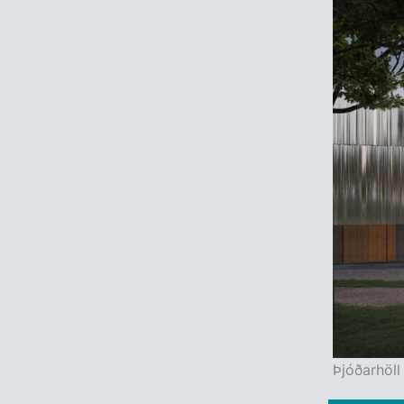
Þjóðarhöll