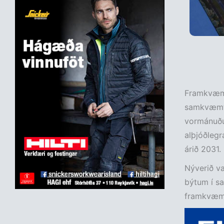
Framkvæmdi
samkvæmt n
vormánuðum
alþjóðlegr
árið 2031.
Nýverið va
býtum í s
framkvæmdi