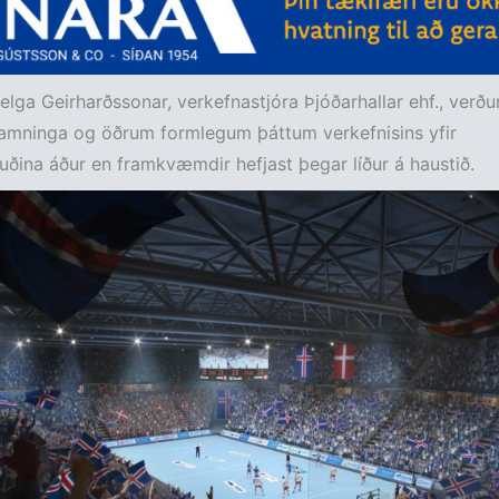
lga Geirharðssonar, verkefnastjóra Þjóðarhallar ehf., verðu
samninga og öðrum formlegum þáttum verkefnisins yfir
ina áður en framkvæmdir hefjast þegar líður á haustið.