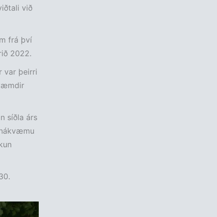
viðtali við
m frá því
rið 2022.
 var þeirri
kvæmdir
n síðla árs
ri nákvæmu
tkun
30.