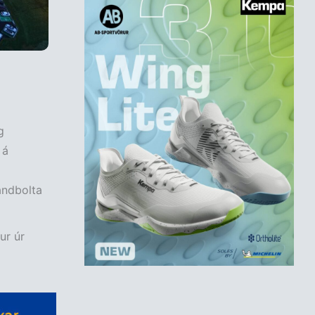
g
 á
andbolta
ur úr