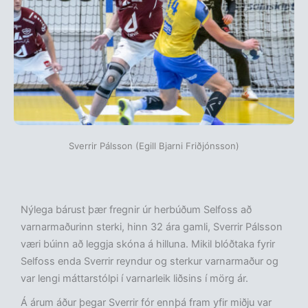
Sverrir Pálsson (Egill Bjarni Friðjónsson)
Nýlega bárust þær fregnir úr herbúðum Selfoss að
varnarmaðurinn sterki, hinn 32 ára gamli, Sverrir Pálsson
væri búinn að leggja skóna á hilluna. Mikil blóðtaka fyrir
Selfoss enda Sverrir reyndur og sterkur varnarmaður og
var lengi máttarstólpi í varnarleik liðsins í mörg ár.
Á árum áður þegar Sverrir fór ennþá fram yfir miðju var