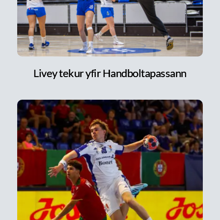
Livey tekur yfir Handboltapassann