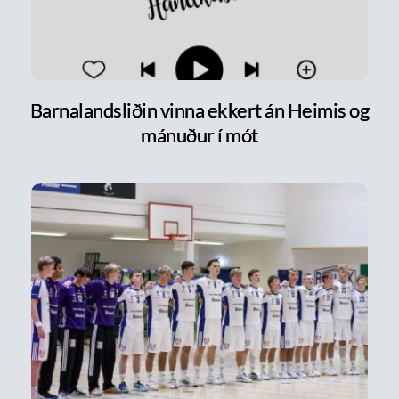
Barnalandsliðin vinna ekkert án Heimis og
mánuður í mót