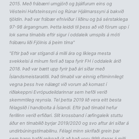
2015. Með frábærri umgjörð og þjálfurum eins og
Vésteini Hafsteinssyni og Rúnar Hjálmarssyni á bakvið
tjöldin. Það var frábær efniviður í liðinu og þá sérstaklega
97-98 árgangnum. Þetta leiddi til þess að við fórum upp í
lok sama tímabils eftir sigur í oddaleik umspils á móti
frábæru liði Fjölnis á þeim tíma"
"Eftir það var stígandi á milli ára og líklega mesta
svekkelsi á mínum ferli að tapa fyrir FH í oddaleik árið
2018. Það var bætt upp fyrir það ári síðar með
Íslandsmeistaratitli. Það tímabil var einnig eftiminnilegt
vegna þess hve nálægt við vorum að komast í
riðlakeppni Evrópudeildarinnar sem hefði verið
skemmtileg reynsla. Tel þetta 2019 lið vera eitt besta
félagslið í handbolta á Íslandi. Eftir það tímabil hefur
ferillinn verið erfiðari. Slít krossband í æfingaleik stuttu
áður en tímabilið byrjar 2019/2020 og svo aftur ári síðar á
undirbúningstímabilinu. Félagi minn skrifaði grein þar
sem hann hafði reiknað út að það voru 999 dagar á milli