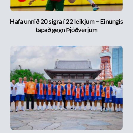
Hafa unnið 20 sigra í 22 leikjum – Einungis
tapað gegn Þjóðverjum