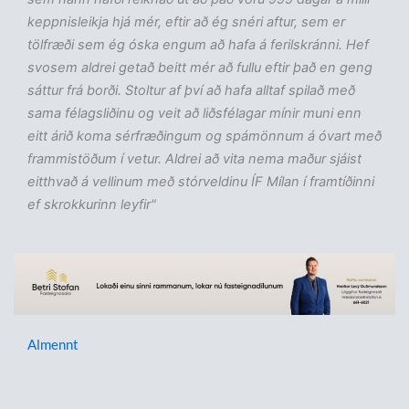
keppnisleikja hjá mér, eftir að ég snéri aftur, sem er
tölfræði sem ég óska engum að hafa á ferilskránni. Hef
svosem aldrei getað beitt mér að fullu eftir það en geng
sáttur frá borði. Stoltur af því að hafa alltaf spilað með
sama félagsliðinu og veit að liðsfélagar mínir muni enn
eitt árið koma sérfræðingum og spámönnum á óvart með
frammistöðum í vetur. Aldrei að vita nema maður sjáist
eitthvað á vellinum með stórveldinu ÍF Mílan í framtíðinni
ef skrokkurinn leyfir"
Almennt