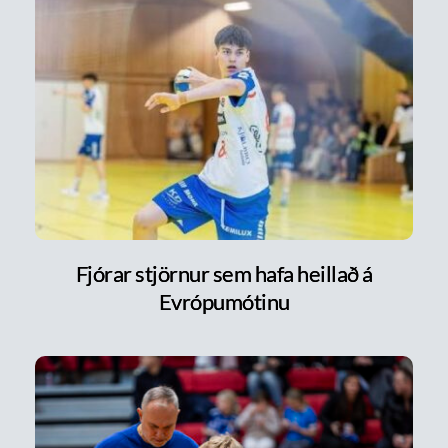
Fjórar stjörnur sem hafa heillað á
Evrópumótinu