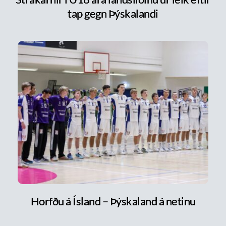
tap gegn Þýskalandi
Horfðu á Ísland – Þýskaland á netinu