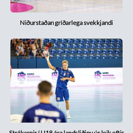
Niðurstaðan gríðarlega svekkjandi
Strákarnir í U18 ára landsliðinu úr leik eftir