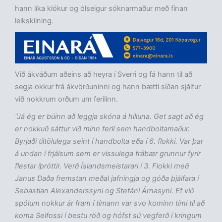
hann líka klókur og ólseigur sóknarmaður með fínan
leikskilning.
Við ákváðum aðeins að heyra í Sverri og fá hann til að
segja okkur frá ákvörðuninni og hann bætti síðan sjálfur
við nokkrum orðum um ferilinn.
"Já ég er búinn að leggja skóna á hilluna. Get sagt að ég
er nokkuð sáttur við minn feril sem handboltamaður.
Byrjaði tiltölulega seint í handbolta eða í 6. flokki. Var þar
á undan í frjálsum sem er vissulega frábær grunnur fyrir
flestar íþróttir. Verð Íslandsmeistarari í 3. Flokki með
Janus Daða fremstan meðal jafningja og góða þjálfara í
Sebastian Alexanderssyni og Stefáni Árnasyni. Ef við
spólum nokkur ár fram í tímann var svo kominn tími til að
koma Selfossi í bestu röð og hófst sú vegferð í kringum