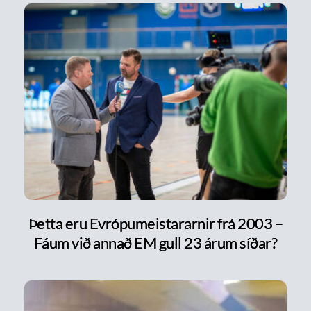
Þetta eru Evrópumeistararnir frá 2003 –
Fáum við annað EM gull 23 árum síðar?