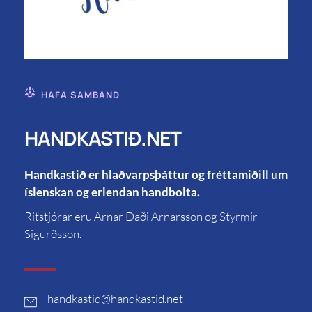
HAFA SAMBAND
HANDKASTIÐ.NET
Handkastið er hlaðvarpsþáttur og fréttamiðill um
íslenskan og erlendan handbolta.
Ritstjórar eru Arnar Daði Arnarsson og Styrmir
Sigurðsson.
handkastid
@handkastid.net