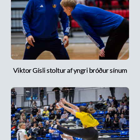
Viktor Gísli stoltur af yngri bróður sínum