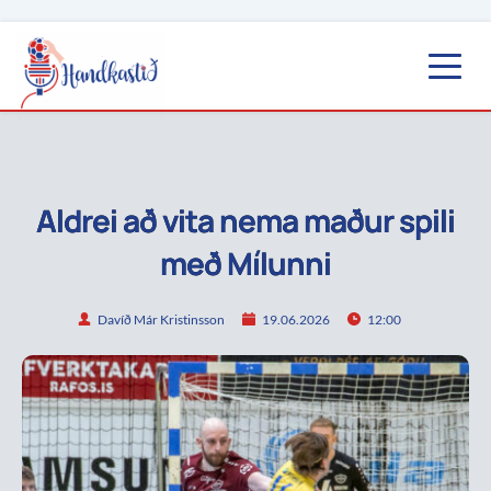
Aldrei að vita nema maður spili
með Mílunni
Davíð Már Kristinsson
19.06.2026
12:00