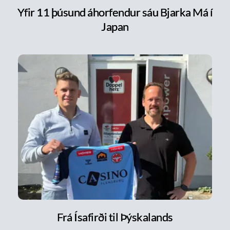
Yfir 11 þúsund áhorfendur sáu Bjarka Má í
Japan
Frá Ísafirði til Þýskalands