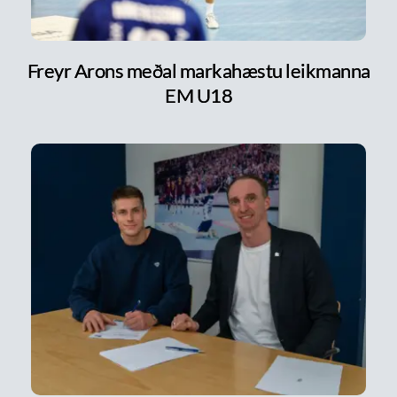
Freyr Arons meðal markahæstu leikmanna
EM U18