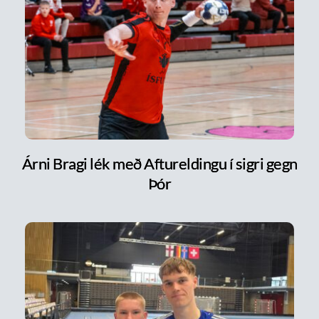
Árni Bragi lék með Aftureldingu í sigri gegn
Þór