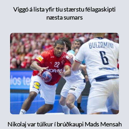
Viggó á lista yfir tíu stærstu félagaskipti
næsta sumars
Nikolaj var túlkur í brúðkaupi Mads Mensah