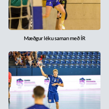
Mæðgur léku saman með ÍR