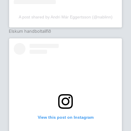
A post shared by Andri Már Eggertsson (@nablinn)
Elskum handboltalífið
View this post on Instagram