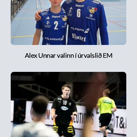
Alex Unnar valinn í úrvalslið EM