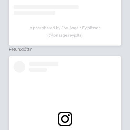
A post shared by Jón Ásgeir Eyjólfsson
(@jonasgeireyjolfs)
Pétursdóttir