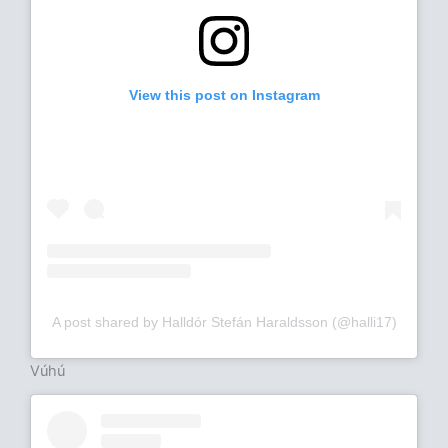
View this post on Instagram
A post shared by Halldór Stefán Haraldsson (@halli17)
Vúhú