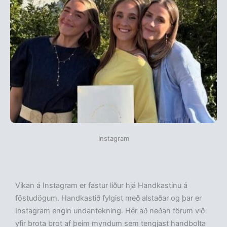
Instagram
Vikan á Instagram er fastur liður hjá Handkastinu á
föstudögum. Handkastið fylgist með alstaðar og þar er
Instagram engin undantekning. Hér að neðan förum við
yfir brota brot af þeim myndum sem tengjast handbolta