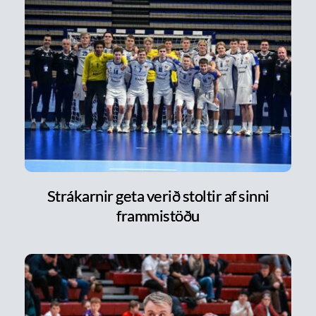
Strákarnir geta verið stoltir af sinni
frammistöðu