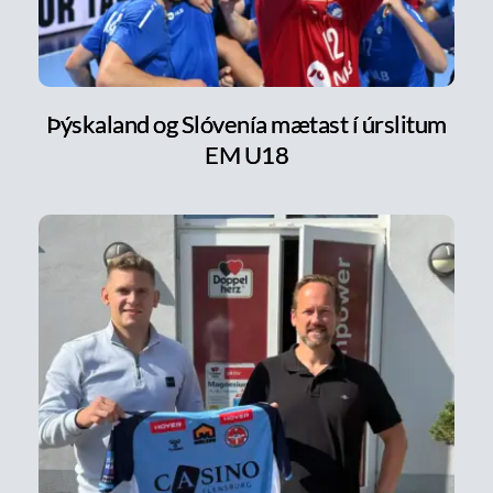
Þýskaland og Slóvenía mætast í úrslitum
EM U18