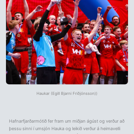
Haukar (Egill Bjarni Friðjónsson))
Hafnarfjarðarmótið fer fram um miðjan ágúst og verður að
þessu sinni í umsjón Hauka og leikið verður á heimavelli