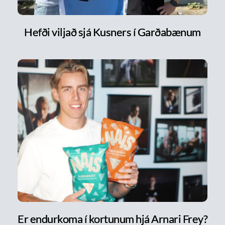
Hefði viljað sjá Kusners í Garðabænum
Er endurkoma í kortunum hjá Arnari Frey?