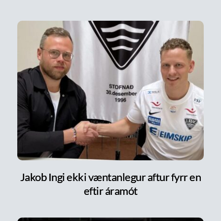
Jakob Ingi ekki væntanlegur aftur fyrr en
eftir áramót