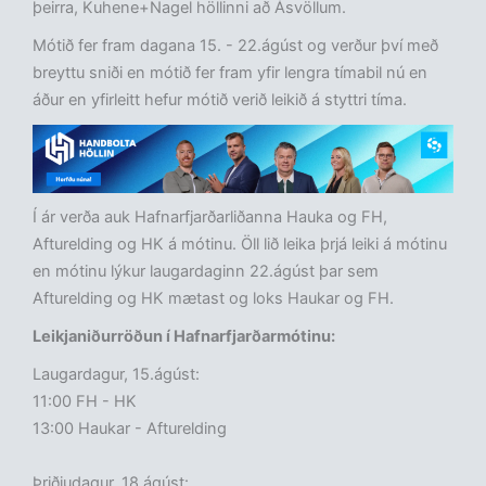
þeirra, Kuhene+Nagel höllinni að Ásvöllum.
Mótið fer fram dagana 15. - 22.ágúst og verður því með
breyttu sniði en mótið fer fram yfir lengra tímabil nú en
áður en yfirleitt hefur mótið verið leikið á styttri tíma.
Í ár verða auk Hafnarfjarðarliðanna Hauka og FH,
Afturelding og HK á mótinu. Öll lið leika þrjá leiki á mótinu
en mótinu lýkur laugardaginn 22.ágúst þar sem
Afturelding og HK mætast og loks Haukar og FH.
Leikjaniðurröðun í Hafnarfjarðarmótinu:
Laugardagur, 15.ágúst:
11:00 FH - HK
13:00 Haukar - Afturelding
Þriðjudagur, 18.ágúst: