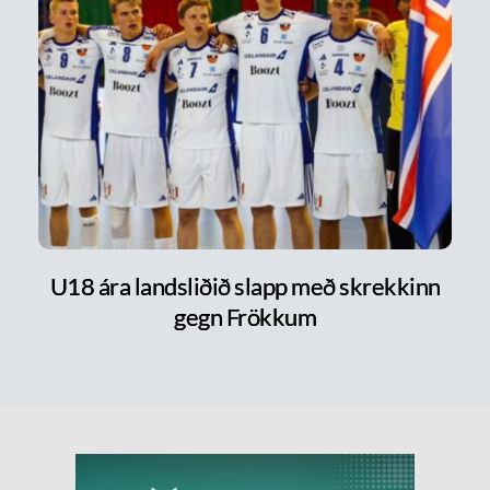
U18 ára landsliðið slapp með skrekkinn
gegn Frökkum