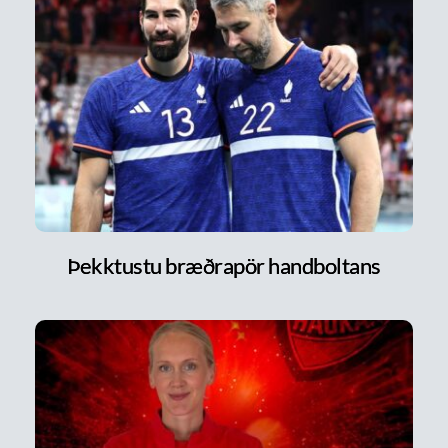
Þekktustu bræðrapör handboltans