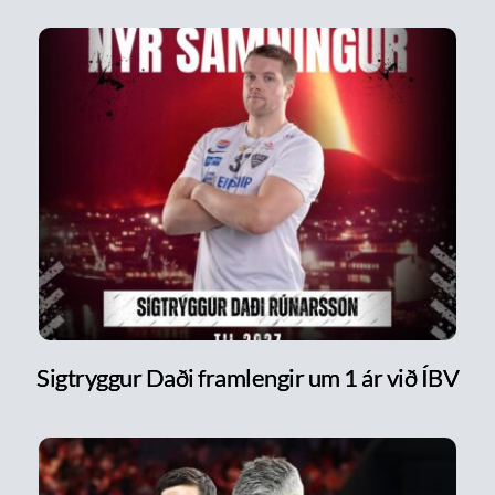
Sigtryggur Daði framlengir um 1 ár við ÍBV