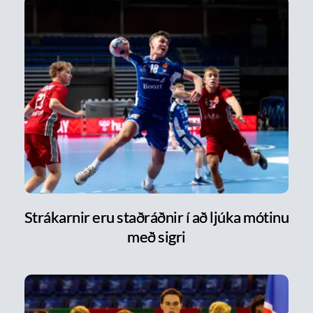
Strákarnir eru staðráðnir í að ljúka mótinu
með sigri