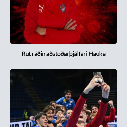
Rut ráðin aðstoðarþjálfari Hauka