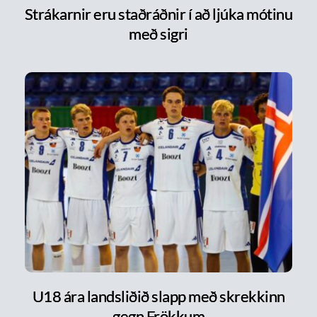
Strákarnir eru staðráðnir í að ljúka mótinu
með sigri
U18 ára landsliðið slapp með skrekkinn
gegn Frökkum