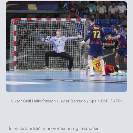
Viktor Gísli Hallgrímsson (Javier Borrego / Spain DPPI / AFP)
Íslenski landsliðsmarkvörðurinn og leikmaður