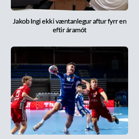
Jakob Ingi ekki væntanlegur aftur fyrr en
eftir áramót