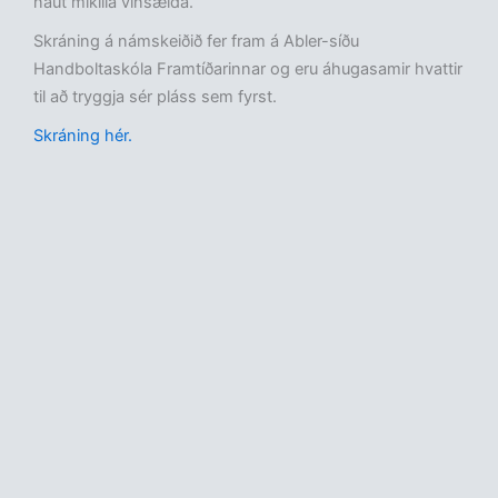
naut mikilla vinsælda.
Skráning á námskeiðið fer fram á Abler-síðu
Handboltaskóla Framtíðarinnar og eru áhugasamir hvattir
til að tryggja sér pláss sem fyrst.
Skráning hér.