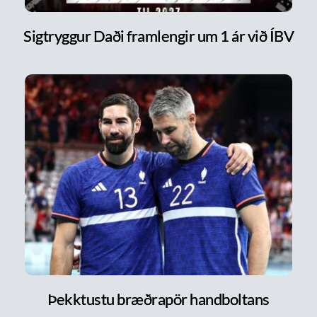
Sigtryggur Daði framlengir um 1 ár við ÍBV
Þekktustu bræðrapör handboltans