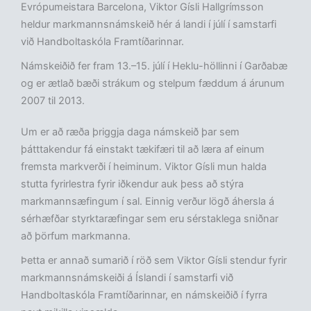
Evrópumeistara Barcelona, Viktor Gísli Hallgrímsson
heldur markmannsnámskeið hér á landi í júlí í samstarfi
við Handboltaskóla Framtíðarinnar.
Námskeiðið fer fram 13.–15. júlí í Heklu-höllinni í Garðabæ
og er ætlað bæði strákum og stelpum fæddum á árunum
2007 til 2013.
Um er að ræða þriggja daga námskeið þar sem
þátttakendur fá einstakt tækifæri til að læra af einum
fremsta markverði í heiminum. Viktor Gísli mun halda
stutta fyrirlestra fyrir iðkendur auk þess að stýra
markmannsæfingum í sal. Einnig verður lögð áhersla á
sérhæfðar styrktaræfingar sem eru sérstaklega sniðnar
að þörfum markmanna.
Þetta er annað sumarið í röð sem Viktor Gísli stendur fyrir
markmannsnámskeiði á Íslandi í samstarfi við
Handboltaskóla Framtíðarinnar, en námskeiðið í fyrra