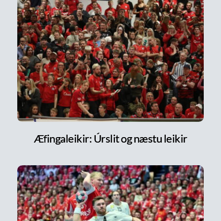
Æfingaleikir: Úrslit og næstu leikir