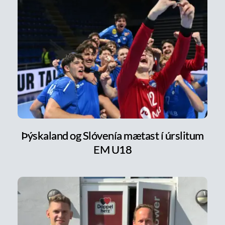
Þýskaland og Slóvenía mætast í úrslitum
EM U18