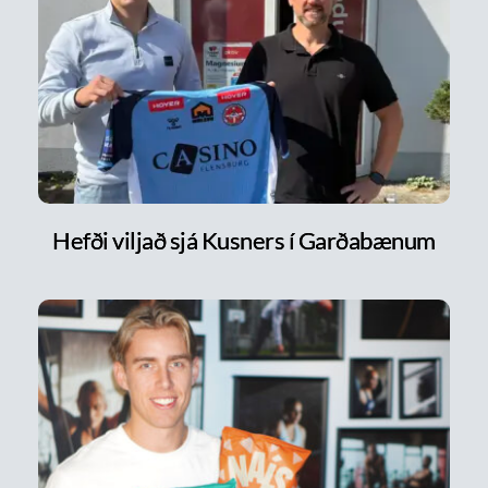
Hefði viljað sjá Kusners í Garðabænum