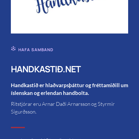
HAFA SAMBAND
HANDKASTIÐ.NET
Handkastið er hlaðvarpsþáttur og fréttamiðill um
íslenskan og erlendan handbolta.
Ritstjórar eru Arnar Daði Arnarsson og Styrmir
Sigurðsson.