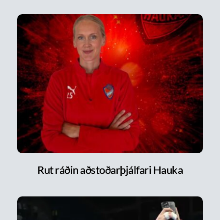
Rut ráðin aðstoðarþjálfari Hauka