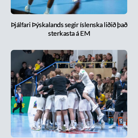
Þjálfari Þýskalands segir íslenska liðið það
sterkasta á EM