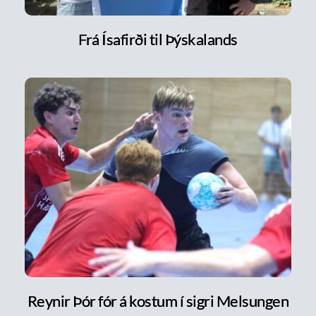
Frá Ísafirði til Þýskalands
Reynir Þór fór á kostum í sigri Melsungen