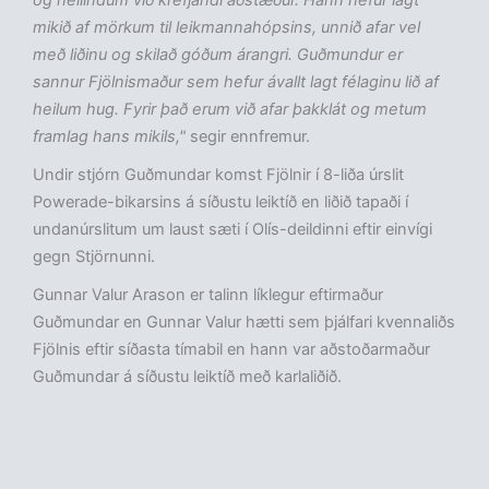
og heilindum við krefjandi aðstæður. Hann hefur lagt
mikið af mörkum til leikmannahópsins, unnið afar vel
með liðinu og skilað góðum árangri. Guðmundur er
sannur Fjölnismaður sem hefur ávallt lagt félaginu lið af
heilum hug. Fyrir það erum við afar þakklát og metum
framlag hans mikils,"
segir ennfremur.
Undir stjórn Guðmundar komst Fjölnir í 8-liða úrslit
Powerade-bikarsins á síðustu leiktíð en liðið tapaði í
undanúrslitum um laust sæti í Olís-deildinni eftir einvígi
gegn Stjörnunni.
Gunnar Valur Arason er talinn líklegur eftirmaður
Guðmundar en Gunnar Valur hætti sem þjálfari kvennaliðs
Fjölnis eftir síðasta tímabil en hann var aðstoðarmaður
Guðmundar á síðustu leiktíð með karlaliðið.