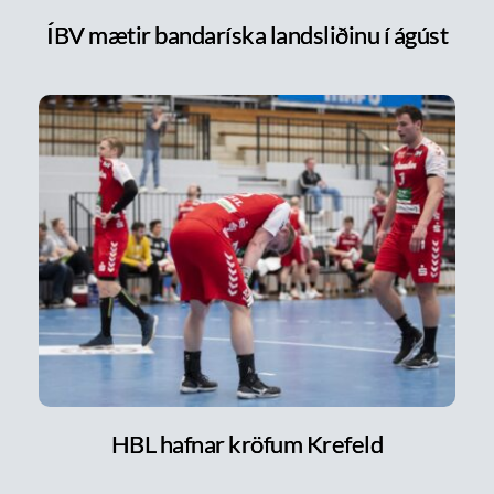
ÍBV mætir bandaríska landsliðinu í ágúst
HBL hafnar kröfum Krefeld