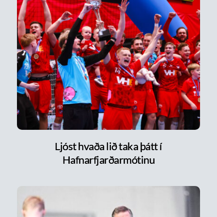
Ljóst hvaða lið taka þátt í
Hafnarfjarðarmótinu