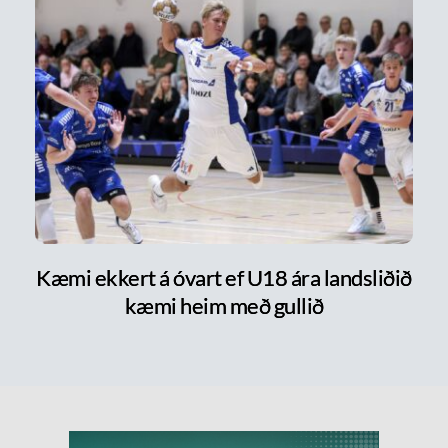
Kæmi ekkert á óvart ef U18 ára landsliðið
kæmi heim með gullið