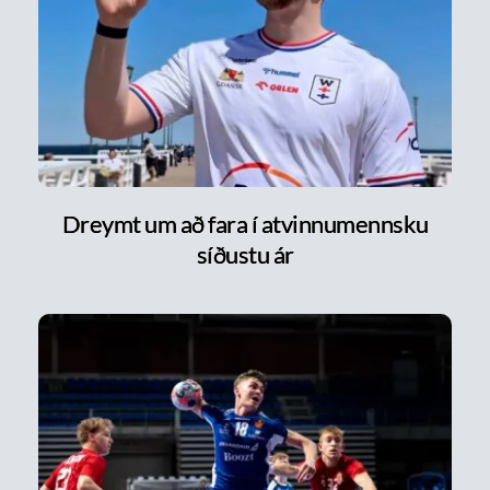
Dreymt um að fara í atvinnumennsku
síðustu ár