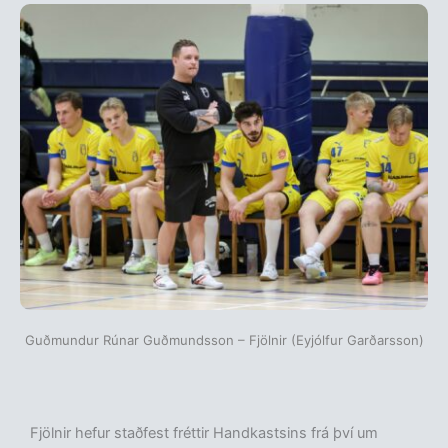
Guðmundur Rúnar Guðmundsson – Fjölnir (Eyjólfur Garðarsson)
Fjölnir hefur staðfest fréttir Handkastsins frá því um