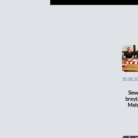
30.06.2
Siewe
breyta
Mel