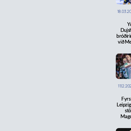
18.03.2
Y
Dujs
bróðir
við M
11.12.20
Fyrst
Leipzig
st
Mag