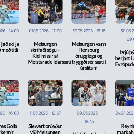
026
-
14:00
01.06.2026
-
17:00
30.05.2026
-
15:18
30.05.
09:
ljað skilja
Melsungen
Melsungen vann
ð með titli
skrifaði sögu –
Flensburg
Þrjú þý
Kiel missir af
örugglega og
berjast í
Meistaradeildarsæti
tryggði sér sæti í
Evrópude
úrslitum
026
-
16:00
11.05.2026
-
12:57
09.05.2026
-
24.04.20
08:45
es Golla
Siewert orðaður
Reyni
rkennir
við Melsungen
markahæ