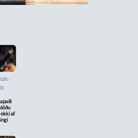
2026
-
00
apaði
stöðu
 ekki af
ingi