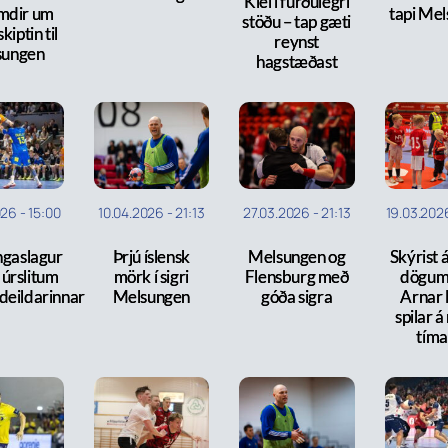
Kiel í furðulegri
mdir um
tapi Me
stöðu – tap gæti
kiptin til
reynst
sungen
hagstæðast
026
-
15:00
10.04.2026
-
21:13
27.03.2026
-
21:13
19.03.202
ngaslagur
Þrjú íslensk
Melsungen og
Skýrist 
a úrslitum
mörk í sigri
Flensburg með
dögum
deildarinnar
Melsungen
góða sigra
Arnar 
spilar 
tíma