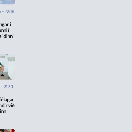
5
-
22:19
ngar í
unni í
ildinni
5
-
21:30
félagar
mdir við
inn