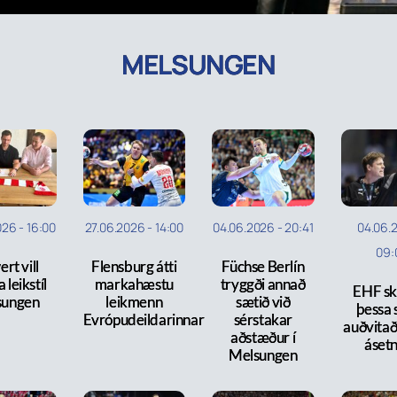
MELSUNGEN
026
-
16:00
27.06.2026
-
14:00
04.06.2026
-
20:41
04.06.
09:
rt vill
Flensburg átti
Füchse Berlín
 leikstíl
markahæstu
tryggði annað
EHF sk
sungen
leikmenn
sætið við
þessa 
Evrópudeildarinnar
sérstakar
auðvitað
aðstæður í
ásetn
Melsungen