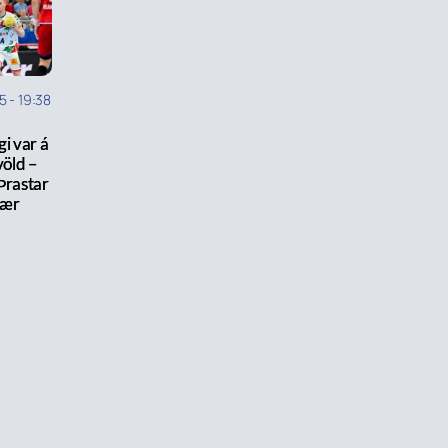
5
-
19:38
i var á
kvöld –
Þrastar
bær