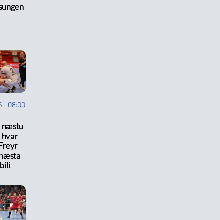
lsungen
6
-
08:00
á næstu
 hvar
Freyr
á næsta
bili