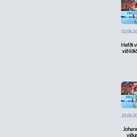
02.06.2
Hefði vi
við liði
23.05.2
Johann
viðu