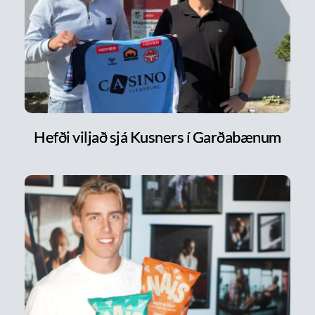
Hefði viljað sjá Kusners í Garðabænum