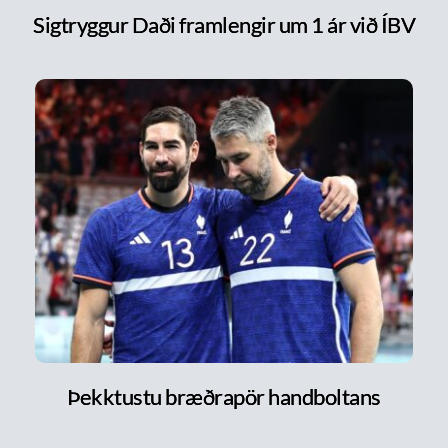
Sigtryggur Daði framlengir um 1 ár við ÍBV
Þekktustu bræðrapör handboltans