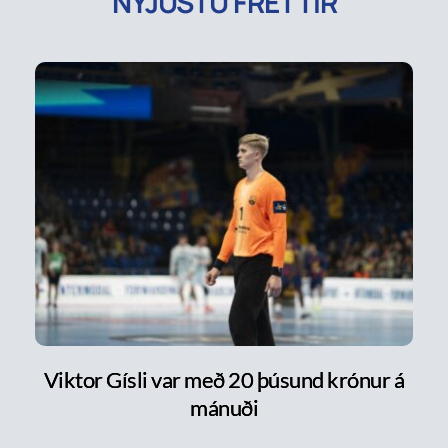
NÝJUSTU FRÉTTIR
Viktor Gísli var með 20 þúsund krónur á
mánuði