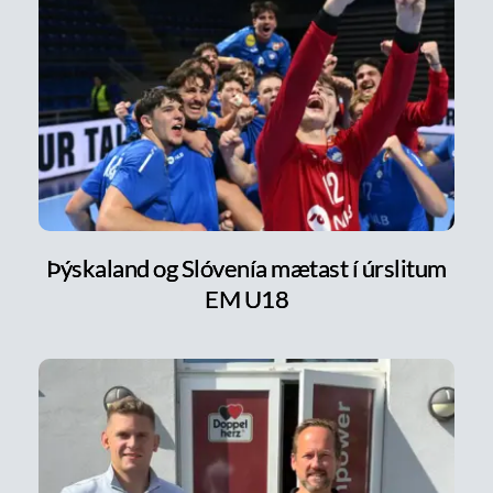
Þýskaland og Slóvenía mætast í úrslitum
EM U18