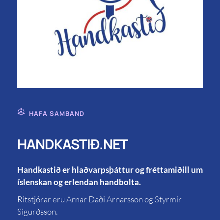
HAFA SAMBAND
HANDKASTIÐ.NET
Handkastið er hlaðvarpsþáttur og fréttamiðill um
íslenskan og erlendan handbolta.
Ritstjórar eru Arnar Daði Arnarsson og Styrmir
Sigurðsson.