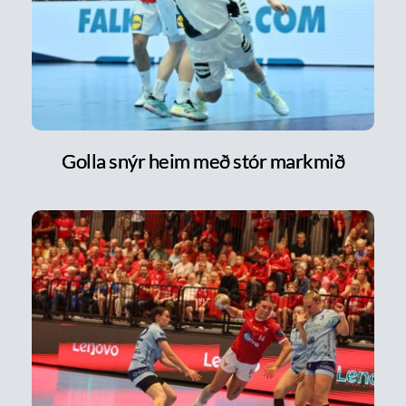
Golla snýr heim með stór markmið