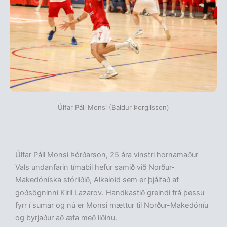
Úlfar Páll Monsi (Baldur Þorgilsson)
Úlfar Páll Monsi Þórðarson, 25 ára vinstri hornamaður
Vals undanfarin tímabil hefur samið við Norður-
Makedóníska stórliðið, Alkaloid sem er þjálfað af
goðsögninni Kiril Lazarov. Handkastið greindi frá þessu
fyrr í sumar og nú er Monsi mættur til Norður-Makedóníu
og byrjaður að æfa með liðinu.