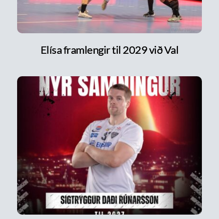
Elísa framlengir til 2029 við Val