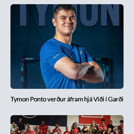
Tymon Ponto verður áfram hjá Víði í Garði