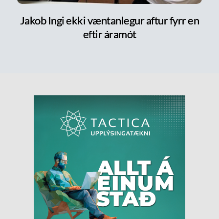
Jakob Ingi ekki væntanlegur aftur fyrr en
eftir áramót