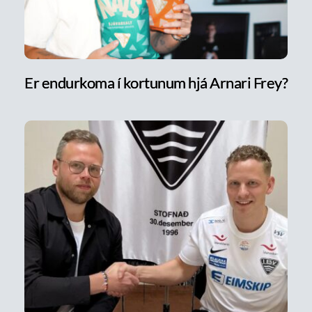
Er endurkoma í kortunum hjá Arnari Frey?