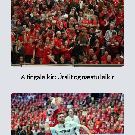
Æfingaleikir: Úrslit og næstu leikir