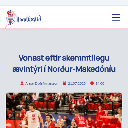
Vonast eftir skemmtilegu
ævintýri í Norður-Makedóníu
Arnar Daði Arnarsson
21.07.2025
14:00