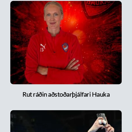
Rut ráðin aðstoðarþjálfari Hauka