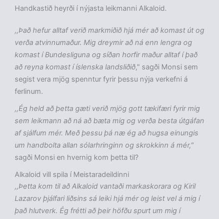
Handkastið heyrði í nýjasta leikmanni Alkaloid.
,,Það hefur alltaf verið markmiðið hjá mér að komast út og
verða atvinnumaður. Mig dreymir að ná enn lengra og
komast í Bundesliguna og síðan horfir maður alltaf í það
að reyna komast í íslenska landsliðið
," sagði Monsi sem
segist vera mjög spenntur fyrir þessu nýja verkefni á
ferlinum.
,,Ég held að þetta gæti verið mjög gott tækifæri fyrir mig
sem leikmann að ná að bæta mig og verða besta útgáfan
af sjálfum mér. Með þessu þá næ ég að hugsa einungis
um handbolta allan sólarhringinn og skrokkinn á mér,"
sagði Monsi en hvernig kom þetta til?
Alkaloid vill spila í Meistaradeildinni
,,Þetta kom til að Alkaloid vantaði markaskorara og Kiril
Lazarov þjálfari liðsins sá leiki hjá mér og leist vel á mig í
það hlutverk. Ég frétti að þeir höfðu spurt um mig í