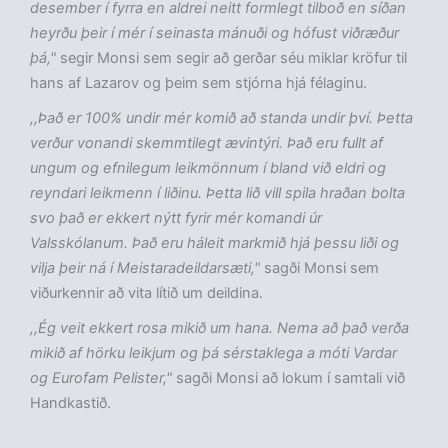
desember í fyrra en aldrei neitt formlegt tilboð en síðan
heyrðu þeir í mér í seinasta mánuði og hófust viðræður
þá,"
segir Monsi sem segir að gerðar séu miklar kröfur til
hans af Lazarov og þeim sem stjórna hjá félaginu.
,,Það er 100% undir mér komið að standa undir því. Þetta
verður vonandi skemmtilegt ævintýri. Það eru fullt af
ungum og efnilegum leikmönnum í bland við eldri og
reyndari leikmenn í liðinu. Þetta lið vill spila hraðan bolta
svo það er ekkert nýtt fyrir mér komandi úr
Valsskólanum. Það eru háleit markmið hjá þessu liði og
vilja þeir ná í Meistaradeildarsæti,"
sagði Monsi sem
viðurkennir að vita lítið um deildina.
,,Ég veit ekkert rosa mikið um hana. Nema að það verða
mikið af hörku leikjum og þá sérstaklega a móti Vardar
og Eurofam Pelister,"
sagði Monsi að lokum í samtali við
Handkastið.