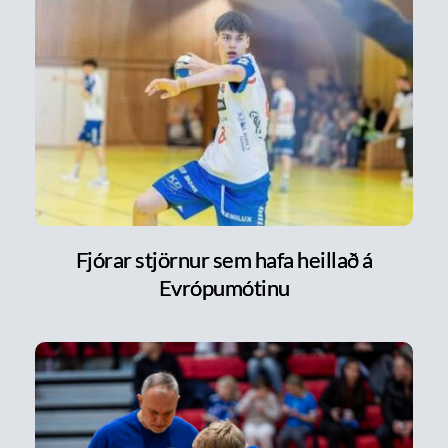
Fjórar stjörnur sem hafa heillað á
Evrópumótinu