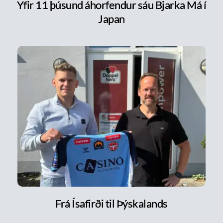
Yfir 11 þúsund áhorfendur sáu Bjarka Má í
Japan
Frá Ísafirði til Þýskalands