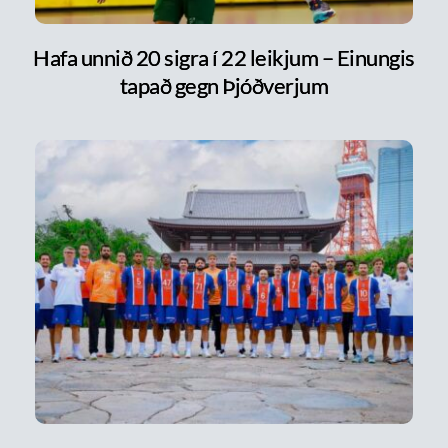
Hafa unnið 20 sigra í 22 leikjum – Einungis
tapað gegn Þjóðverjum