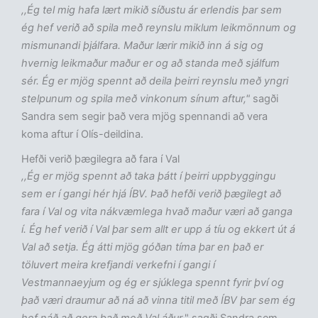
,,Ég tel mig hafa lært mikið síðustu ár erlendis þar sem
ég hef verið að spila með reynslu miklum leikmönnum og
mismunandi þjálfara. Maður lærir mikið inn á sig og
hvernig leikmaður maður er og að standa með sjálfum
sér. Ég er mjög spennt að deila þeirri reynslu með yngri
stelpunum og spila með vinkonum sínum aftur,"
sagði
Sandra sem segir það vera mjög spennandi að vera
koma aftur í Olís-deildina.
Hefði verið þægilegra að fara í Val
,,Ég er mjög spennt að taka þátt í þeirri uppbyggingu
sem er í gangi hér hjá ÍBV. Það hefði verið þægilegt að
fara í Val og vita nákvæmlega hvað maður væri að ganga
í. Ég hef verið í Val þar sem allt er upp á tíu og ekkert út á
Val að setja. Ég átti mjög góðan tíma þar en það er
töluvert meira krefjandi verkefni í gangi í
Vestmannaeyjum og ég er sjúklega spennt fyrir því og
það væri draumur að ná að vinna titil með ÍBV þar sem ég