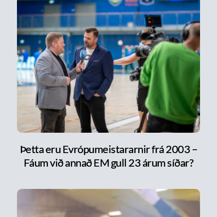
Þetta eru Evrópumeistararnir frá 2003 –
Fáum við annað EM gull 23 árum síðar?