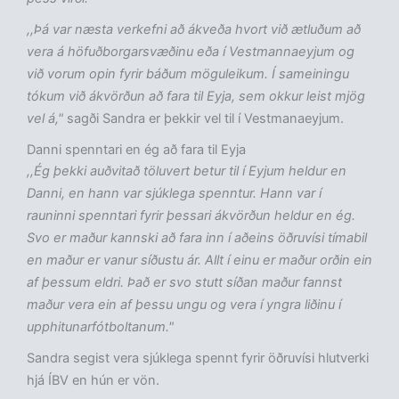
,,Þá var næsta verkefni að ákveða hvort við ætluðum að
vera á höfuðborgarsvæðinu eða í Vestmannaeyjum og
við vorum opin fyrir báðum möguleikum. Í sameiningu
tókum við ákvörðun að fara til Eyja, sem okkur leist mjög
vel á,"
sagði Sandra er þekkir vel til í Vestmanaeyjum.
Danni spenntari en ég að fara til Eyja
,,Ég þekki auðvitað töluvert betur til í Eyjum heldur en
Danni, en hann var sjúklega spenntur. Hann var í
rauninni spenntari fyrir þessari ákvörðun heldur en ég.
Svo er maður kannski að fara inn í aðeins öðruvísi tímabil
en maður er vanur síðustu ár. Allt í einu er maður orðin ein
af þessum eldri. Það er svo stutt síðan maður fannst
maður vera ein af þessu ungu og vera í yngra liðinu í
upphitunarfótboltanum."
Sandra segist vera sjúklega spennt fyrir öðruvísi hlutverki
hjá ÍBV en hún er vön.