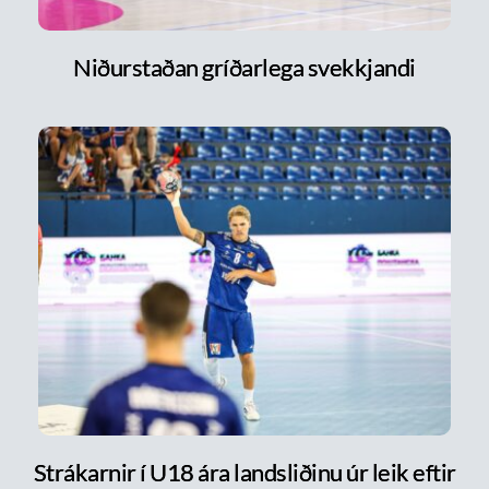
Niðurstaðan gríðarlega svekkjandi
Strákarnir í U18 ára landsliðinu úr leik eftir