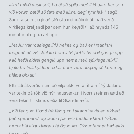
alltof mikið púsluspil, bæði að spila með lítið barn þar sem
við vorum bæði að fara með liðinu degi fyrir lei
k," sagði
Sandra sem segir að síðustu mánuðirnir úti hafi verið
virkilega krefjandi þar sem hún keyrði til að mynda í 45
mínútur til og frá æfinga.
,,Maður var rosalega lítið heima og það er í rauninni
magnað að við skulum hafa látið þetta tímabil ganga upp.
Það hefði aldrei gengið upp nema með sjúklega mikilli
hjálp frá fjölskyldum okkar sem voru dugleg að koma og
hjálpa okkur."
Eftir að ákvörðun um að vilja ekki vera áfram í Þýskalandi
var tekin þá tók við nýr hausverkur. Hvort stefnan ætti að
vera tekin til Íslands eða til Skandinavíu.
,,Við fengum tilboð frá félögum í skandinavíu en ekkert
það spennandi og launin þar eru heldur ekkert frábær
nema hjá allra stærstu félögunum. Okkur fannst það ekki
þess virði."