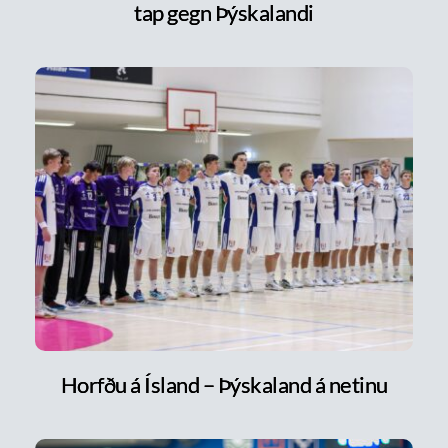
tap gegn Þýskalandi
Horfðu á Ísland – Þýskaland á netinu