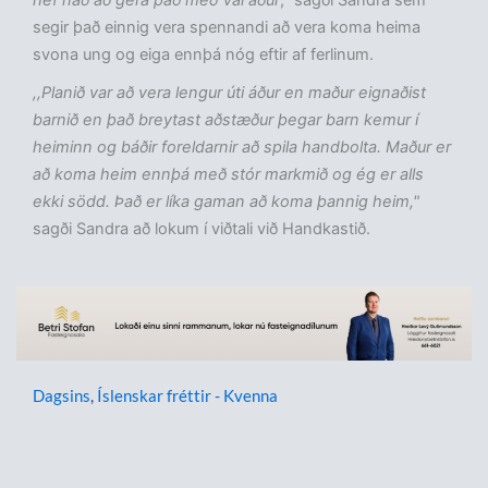
hef náð að gera það með Val áður
," sagði Sandra sem
segir það einnig vera spennandi að vera koma heima
svona ung og eiga ennþá nóg eftir af ferlinum.
,,Planið var að vera lengur úti áður en maður eignaðist
barnið en það breytast aðstæður þegar barn kemur í
heiminn og báðir foreldarnir að spila handbolta. Maður er
að koma heim ennþá með stór markmið og ég er alls
ekki södd. Það er líka gaman að koma þannig heim,"
sagði Sandra að lokum í viðtali við Handkastið.
Dagsins
,
Íslenskar fréttir - Kvenna