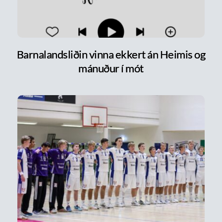
Barnalandsliðin vinna ekkert án Heimis og
mánuður í mót