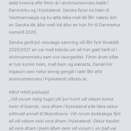
deild kvenna eftir fimm ár í atvinnumennsku bæði í
Danmörku og í Þýskalandi. Sandra flytur nú heim til
Vestmannaeyja og ku ætla leika með liði ÍBV næstu árin
en Sandra lék áður með Val áður en hún fór til Danmerkur
sumarið 2020.
Sandra gerði þó vissulega samning við ÍBV fyrir tímabilið
2020/2021 en var með klásúlu um að hún gæti farið út í
atvinnumennsku sem svo raungerðist. Fimm árum síðar
er hún komin heim, með barn og kærasta, Daníel Þór
Ingason sem hefur einnig gengið í raðir ÍBV eftir
atvinnumennsku í Þýskalandi síðustu ár.
Alltof mikið púsluspil
,,Við vorum mjög hugsi yfir því hvort við vildum koma
heim til Íslands, vera áfram í Þýskalandi eða færa okkur
eitthvað annað til Skandinavíu. Við vorum þokkalega fljót
að við vildum ekki vera áfram í Þýskalandi. Okkur bauðst
að vera áfram í þeim liðum sem við vorum í, en það var