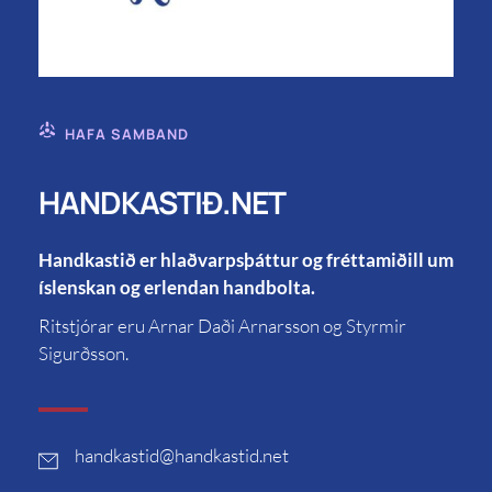
HAFA SAMBAND
HANDKASTIÐ.NET
Handkastið er hlaðvarpsþáttur og fréttamiðill um
íslenskan og erlendan handbolta.
Ritstjórar eru Arnar Daði Arnarsson og Styrmir
Sigurðsson.
handkastid
@handkastid.net