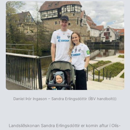
Daníel Þór Ingason – Sandra Erlingsdóttir (ÍBV handbolti))
Landsliðskonan Sandra Erlingsdóttir er komin aftur í Olís-