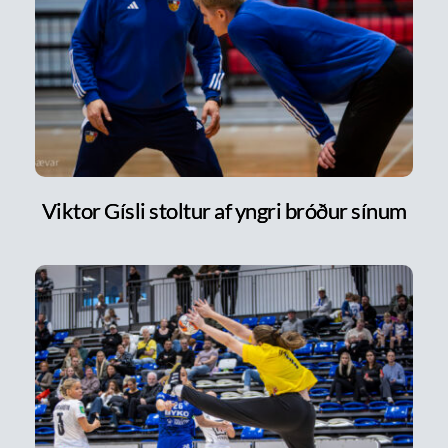
Viktor Gísli stoltur af yngri bróður sínum