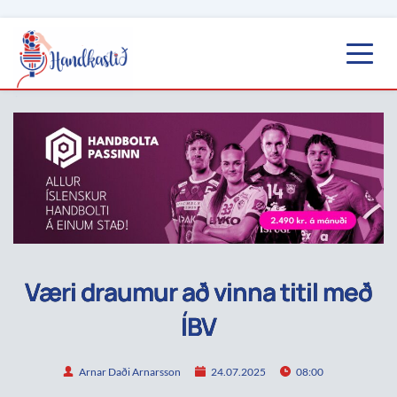
Væri draumur að vinna titil með
ÍBV
Arnar Daði Arnarsson
24.07.2025
08:00