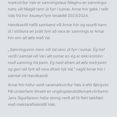
markvörður Vals er samningslaus félaginu en samningur
hans við félagið rann út fyrr í sumar. Arnar Þór gekk í raðir
Vals frá Þór Akureyri fyrir tímabilið 2023/2024.
Handkastið hafði samband við Arnar Þór og spurði hann
út í stöðuna en þrátt fyrir að vera án samnings er Arnar
Þór enn að æfa með Val.
,,Samningurinn minn við Val rann út fyrr í sumar. Ég hef
verið í samtali við Val í allt sumar en ég er ekki kominn
með samning frá þeim. Ég held áfram að æfa með þeim
og geri ráð fyrir að vera áfram hjá Val,"
sagði Arnar Þór í
samtali við Handkastið.
Arnar Þór hefur verið varamarkvörður Vals á eftir Björgvini
Pál undanfarin tímabil en unglingslandsliðsmarkvörðurinn
Jens Sigurðarson hefur einnig verið að fá fleiri tækifæri
með meistaraflokksliði Vals.