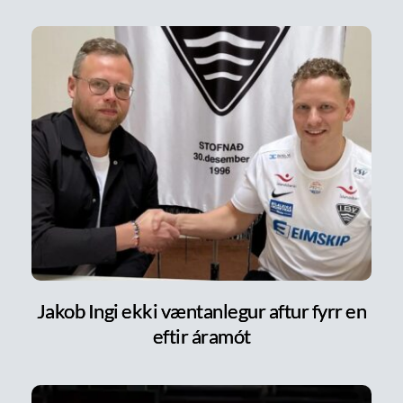
Jakob Ingi ekki væntanlegur aftur fyrr en
eftir áramót