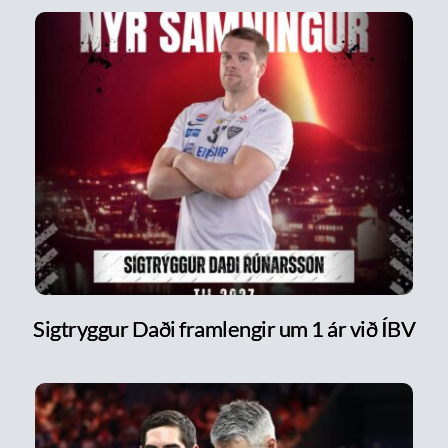
Sigtryggur Daði framlengir um 1 ár við ÍBV