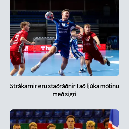
Strákarnir eru staðráðnir í að ljúka mótinu
með sigri