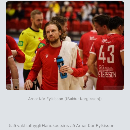
Arnar Þór Fylkisson ((Baldur Þorgilsson))
Það vakti athygli Handkastsins að Arnar Þór Fylkisson