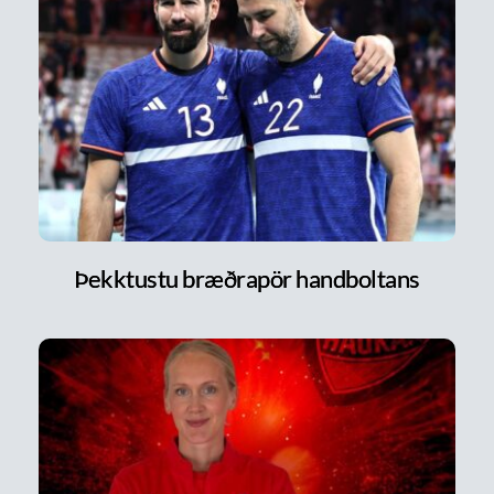
Þekktustu bræðrapör handboltans