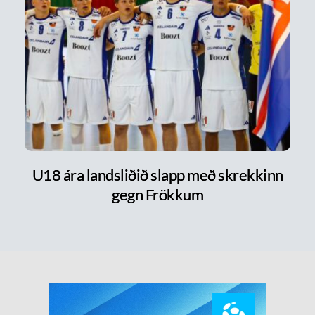
U18 ára landsliðið slapp með skrekkinn
gegn Frökkum