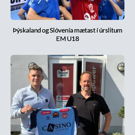
Þýskaland og Slóvenía mætast í úrslitum
EM U18