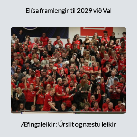
Elísa framlengir til 2029 við Val
Æfingaleikir: Úrslit og næstu leikir