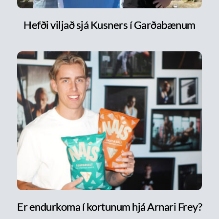
Hefði viljað sjá Kusners í Garðabænum
Er endurkoma í kortunum hjá Arnari Frey?