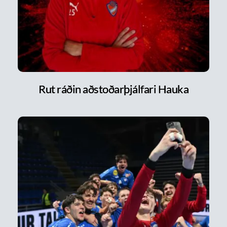
Rut ráðin aðstoðarþjálfari Hauka