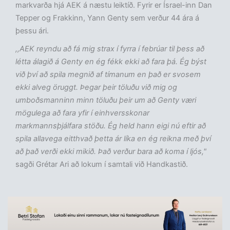
markvarða hjá AEK á næstu leiktíð. Fyrir er Ísrael-inn Dan
Tepper og Frakkinn, Yann Genty sem verður 44 ára á
þessu ári.
,,AEK reyndu að fá mig strax í fyrra í febrúar til þess að
létta álagið á Genty en ég fékk ekki að fara þá. Ég býst
við því að spila megnið af tímanum en það er svosem
ekki alveg öruggt. Þegar þeir töluðu við mig og
umboðsmanninn minn töluðu þeir um að Genty væri
mögulega að fara yfir í einhversskonar
markmannsþjálfara stöðu. Ég held hann eigi nú eftir að
spila allavega eitthvað þetta ár líka en ég reikna með því
að það verði ekki mikið. Það verður bara að koma í ljós,"
sagði Grétar Ari að lokum í samtali við Handkastið.