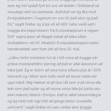
sem ég hef spilað fyrir þó svo að deildin í Grikklandi sé
vissulega ekki sú sterkasta. Auðvitað var ég líka með
Evrópubikarinn í huganum en svo fór það eins og það
fór,"
sagði Grétar og á þá við að AEK hefur verið sett í
tveggja ára keppnisbann frá Evrópukeppnum á vegum
EHF vegna þess að félagið neitað að leika síðari
úrslitaleikinn við HC Alkaloid í Evrópubikarkeppni karla í
handknattleik sem fram átti að fara 25. maí.
,,Liðinu hefur mistekist tvö ár í röð núna að tryggja sér
gríska meistaratitilinn þannig að það er aðal áskorunin að
klára það. Ég er búinn að vera núna síðustu þrjú ár í 50%
hlutverki og í liðum sem hafa verið að reyna halda sér
uppi mikið. Mig hlakkar til að fara í lið sem á að vinna alla
leiki sem það spilar og að reyna vinna titla þó þetta séu
ekki stærstu titlarnir í Evrópu. Það er alltaf skemmtilegra
og ég held mér eigi eftir að ganga betur í svoleiðis
umhverfi,"
sagði Grétar Ari sem verður einn þriggja