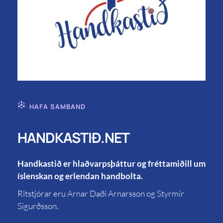
HAFA SAMBAND
HANDKASTIÐ.NET
Handkastið er hlaðvarpsþáttur og fréttamiðill um
íslenskan og erlendan handbolta.
Ritstjórar eru Arnar Daði Arnarsson og Styrmir
Sigurðsson.