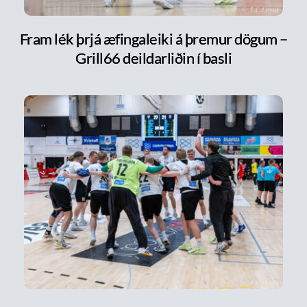
Fram lék þrjá æfingaleiki á þremur dögum –
Grill66 deildarliðin í basli