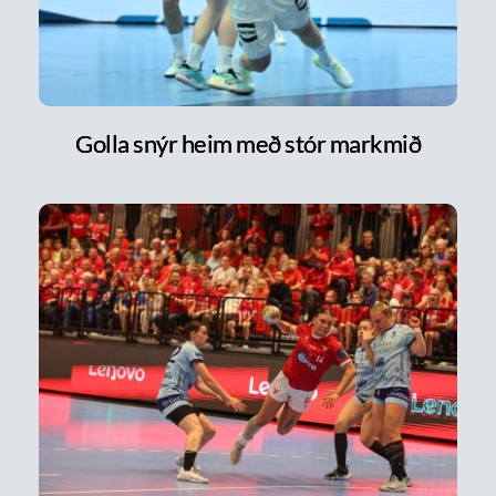
Golla snýr heim með stór markmið