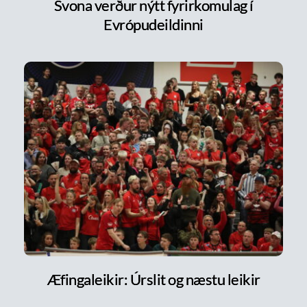
Svona verður nýtt fyrirkomulag í
Evrópudeildinni
Æfingaleikir: Úrslit og næstu leikir