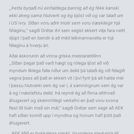
,,Þetta byrjaði nú einfaldlega þannig að ég fékk kanski
ekki alveg sama hlutverk og ég bjóst við og var talað um
í US Ivry. Síðan voru aðrir hlutir sem voru óæskilegir hjá
félaginu,"
sagði Grétar Ari sem segist ekkert vilja fara neitt
djúpt í það en bendir á að mikil leikmannavelta er hjá
félaginu á hverju ári.
Aðal áskorunin að vinna gríska meistaratitilinn
,,Síðan þegar það varð hægt og rólega ljóst að við
myndum líklega falla niður um deild þá talaði ég við félagið
vegna þess að það er ekkert vit í því fyrir þá að halda mér
í þessu hlutverki sem ég var í, á samningnum sem ég var
á og í næstefstu deild. Þá reyndi ég að finna eitthvað
áhugavert og skemmtilegt verkefni en það voru svona
flest lið búin með sín mál," sagði Grétar sem segir að AEK
hafi síðan komið upp í myndina og honum hafi þótt það
áhugavert.
,,AEK liðið er þokkalega sterkt, örugglega sterkasta lið