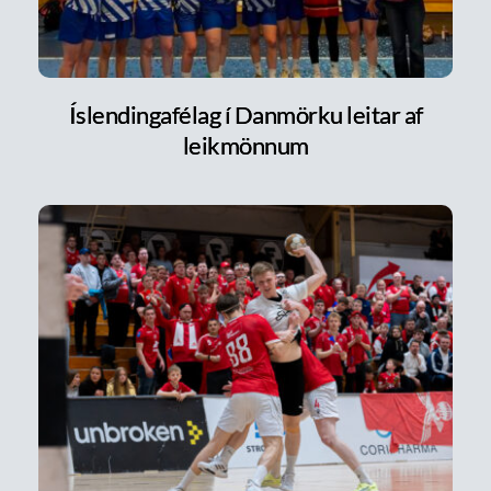
Íslendingafélag í Danmörku leitar af
leikmönnum