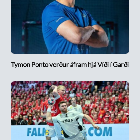
Tymon Ponto verður áfram hjá Víði í Garði