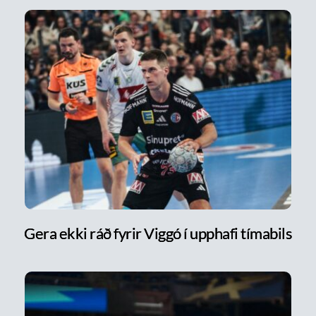
Gera ekki ráð fyrir Viggó í upphafi tímabils