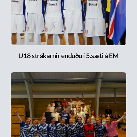
U18 strákarnir enduðu í 5.sæti á EM