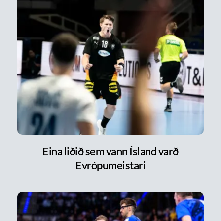
Eina liðið sem vann Ísland varð
Evrópumeistari