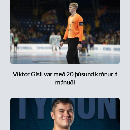
Viktor Gísli var með 20 þúsund krónur á
mánuði