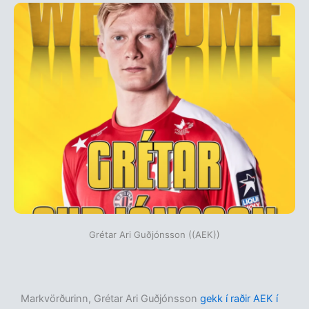
Grétar Ari Guðjónsson ((AEK))
Markvörðurinn, Grétar Ari Guðjónsson
gekk í raðir AEK í