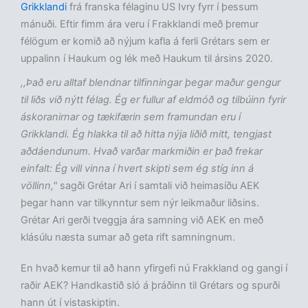
Grikklandi
frá franska félaginu US Ivry fyrr í þessum
mánuði. Eftir fimm ára veru í Frakklandi með þremur
félögum er komið að nýjum kafla á ferli Grétars sem er
uppalinn í Haukum og lék með Haukum til ársins 2020.
,,Það eru alltaf blendnar tilfinningar þegar maður gengur
til liðs við nýtt félag. Ég er fullur af eldmóð og tilbúinn fyrir
áskoranirnar og tækifærin sem framundan eru í
Grikklandi. Ég hlakka til að hitta nýja liðið mitt, tengjast
aðdáendunum. Hvað varðar markmiðin er það frekar
einfalt: Ég vill vinna í hvert skipti sem ég stíg inn á
völlinn,"
sagði Grétar Ari í samtali við heimasíðu AEK
þegar hann var tilkynntur sem nýr leikmaður liðsins.
Grétar Ari gerði tveggja ára samning við AEK en með
klásúlu næsta sumar að geta rift samningnum.
En hvað kemur til að hann yfirgefi nú Frakkland og gangi í
raðir AEK? Handkastið sló á þráðinn til Grétars og spurði
hann út í vistaskiptin.